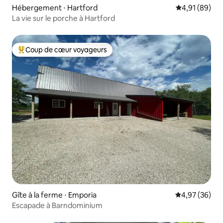
Hébergement ⋅ Hartford
Évaluation mo
4,91 (89)
La vie sur le porche à Hartford
Coup de cœur voyageurs
Coups de cœur voyageurs les plus appréciés
Gîte à la ferme ⋅ Emporia
Évaluation mo
4,97 (36)
Escapade à Barndominium