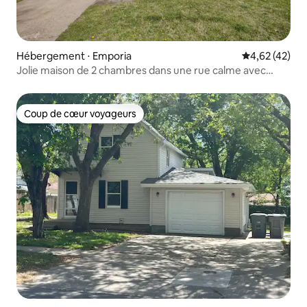
Hébergement ⋅ Emporia
Évaluation mo
4,62 (42)
Jolie maison de 2 chambres dans une rue calme avec
garage
Coup de cœur voyageurs
Coup de cœur voyageurs