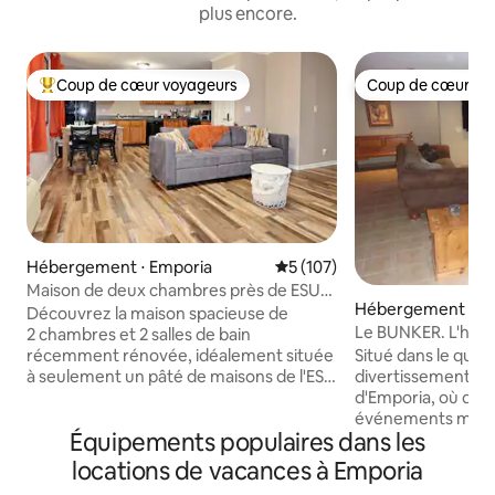
plus encore.
Coup de cœur voyageurs
Coup de cœur vo
Coups de cœur voyageurs les plus appréciés
Coup de cœur vo
Hébergement ⋅ Emporia
Évaluation moyenne sur la ba
5 (107)
Maison de deux chambres près de ESU
Hébergement ⋅ E
et du centre-ville de Hulu et Disney
Découvrez la maison spacieuse de
Le BUNKE
2 chambres et 2 salles de bain
Situé dans le quart
récemment rénovée, idéalement située
divertissement du 
à seulement un pâté de maisons de l'ESU
d'Emporia, où de
et à proximité du centre-ville. Cette
événements majeu
incroyable propriété offre une cuisine
Équipements populaires dans les
distance de marc
entièrement équipée, un parking
et de l'ESU. Grand parking gratuit. Des
gratuit, une connexion Wi-Fi haut débit
locations de vacances à Emporia
hébergements spa
et un accès à Disney+, MAX, HULU et