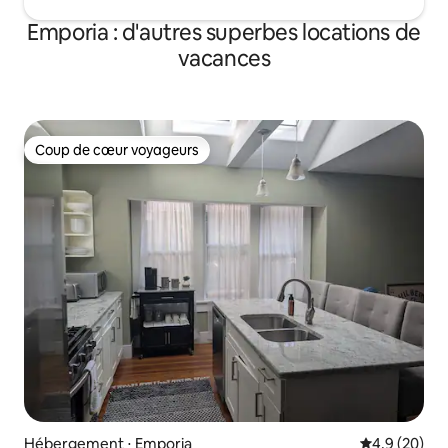
Emporia : d'autres superbes locations de
vacances
Coup de cœur voyageurs
Coup de cœur voyageurs
Hébergement ⋅ Emporia
Évaluation m
4,9 (20)