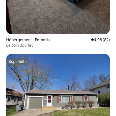
Hébergement ⋅ Emporia
Évaluation mo
4,98 (82)
Le coin douillet
Superhôte
Superhôte