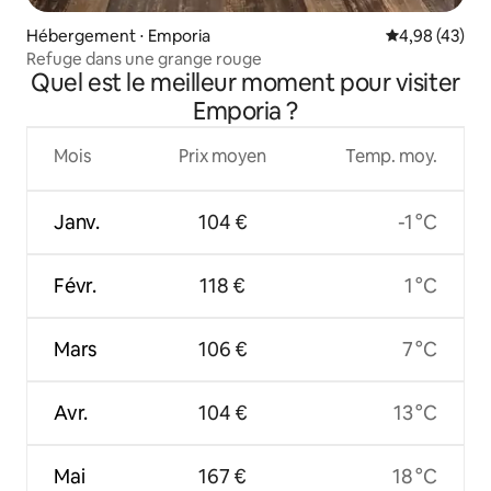
Hébergement ⋅ Emporia
Évaluation mo
4,98 (43)
Refuge dans une grange rouge
Quel est le meilleur moment pour visiter
Emporia ?
Mois
Prix moyen
Temp. moy.
Janv.
104 €
-1 °C
Févr.
118 €
1 °C
Mars
106 €
7 °C
Avr.
104 €
13 °C
Mai
167 €
18 °C