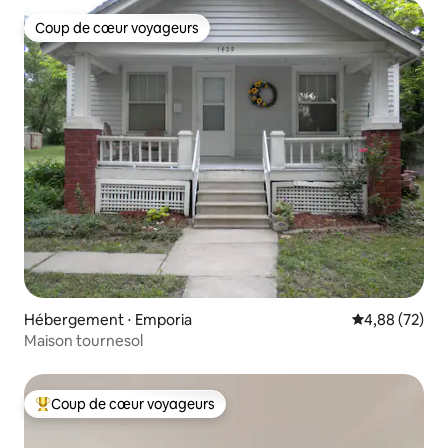
Coup de cœur voyageurs
Coup de cœur voyageurs
Hébergement ⋅ Emporia
Évaluation mo
4,88 (72)
Maison tournesol
Coup de cœur voyageurs
Coups de cœur voyageurs les plus appréciés