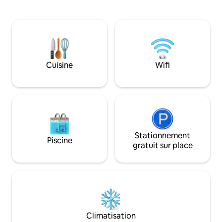
plaire. Cet espace est situé au niveau
ESPN sur une télévision Roku de 58".
inférieur d'un im
Profitez d'une nuit de sommeil paisible,
commerciaux qui 
chaque chambre dispose d'un lit Queen
réaffecté en tant 
Size confortable, d'une télévision Roku
temporaire conviv
de 40" et chaque chambre dispose d'un
Pas besoin de s'inq
contrôle complet de la température. De
orages grondent. Ne manquez pas de
plus, du café et des collations sont inclus
Cuisine
Wifi
séjourner dans « T
pour votre confort.
le plus sûr où séjo
Stationnement
Piscine
gratuit sur place
Climatisation