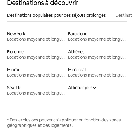
Destinations à découvrir
Destinations populaires pour des séjours prolongés
Destinati
New York
Barcelone
Locations moyenne et longue durée
Locations moyenne et longue durée
Florence
Athènes
Locations moyenne et longue durée
Locations moyenne et longue durée
Miami
Montréal
Locations moyenne et longue durée
Locations moyenne et longue durée
Seattle
Afficher plus
Locations moyenne et longue durée
* Des exclusions peuvent s'appliquer en fonction des zones
géographiques et des logements.