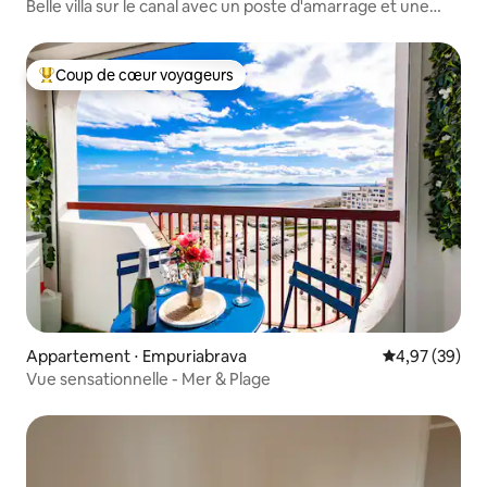
Belle villa sur le canal avec un poste d'amarrage et une
piscine !
Coup de cœur voyageurs
Coups de cœur voyageurs les plus appréciés
Appartement ⋅ Empuriabrava
Évaluation mo
4,97 (39)
Vue sensationnelle - Mer & Plage