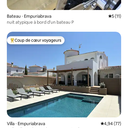
Bateau ⋅ Empuriabrava
Évaluatio
5 (11)
nuit atypique à bord d'un bateau P
Coup de cœur voyageurs
Coups de cœur voyageurs les plus appréciés
Villa ⋅ Empuriabrava
Évaluation mo
4,94 (77)