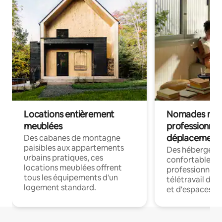
Locations entièrement
Nomades num
meublées
professionnel
déplacement
Des cabanes de montagne
paisibles aux appartements
Des hébergem
urbains pratiques, ces
confortables p
locations meublées offrent
professionnels
tous les équipements d'un
télétravail dis
logement standard.
et d'espaces de