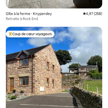
Gîte à la ferme ⋅ Knypersley
Évaluation moy
4,97 (258)
Retraite à Rock End
Coup de cœur voyageurs
Coups de cœur voyageurs les plus appréciés