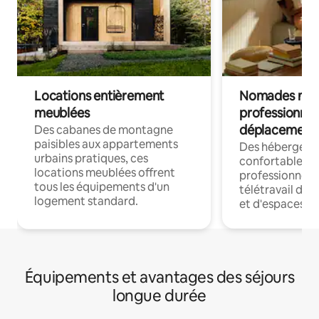
Locations entièrement
Nomades num
meublées
professionnel
déplacement
Des cabanes de montagne
paisibles aux appartements
Des hébergem
urbains pratiques, ces
confortables p
locations meublées offrent
professionnels
tous les équipements d'un
télétravail dis
logement standard.
et d'espaces de
Équipements et avantages des séjours
longue durée