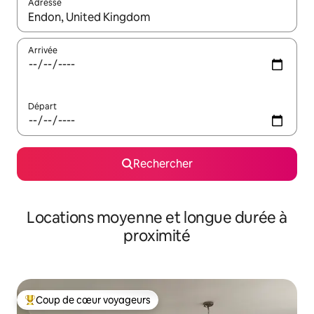
Adresse
Lorsque les résultats s'affichent, utilisez les flèches vers le hau
Arrivée
Départ
Rechercher
Locations moyenne et longue durée à
proximité
Coup de cœur voyageurs
Coups de cœur voyageurs les plus appréciés