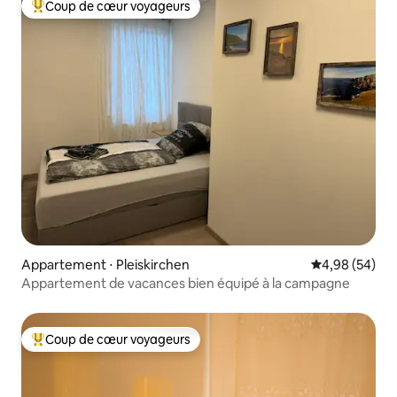
Coup de cœur voyageurs
Coups de cœur voyageurs les plus appréciés
Appartement ⋅ Pleiskirchen
Évaluation mo
4,98 (54)
Appartement de vacances bien équipé à la campagne
Coup de cœur voyageurs
Coups de cœur voyageurs les plus appréciés