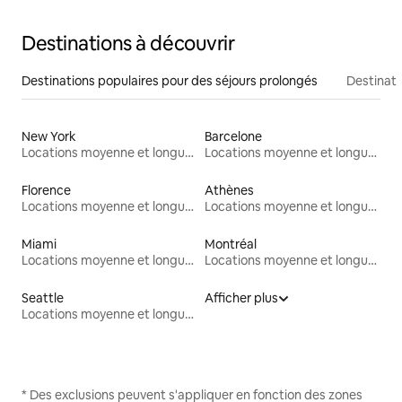
Destinations à découvrir
Destinations populaires pour des séjours prolongés
Destinati
New York
Barcelone
Locations moyenne et longue durée
Locations moyenne et longue durée
Florence
Athènes
Locations moyenne et longue durée
Locations moyenne et longue durée
Miami
Montréal
Locations moyenne et longue durée
Locations moyenne et longue durée
Seattle
Afficher plus
Locations moyenne et longue durée
* Des exclusions peuvent s'appliquer en fonction des zones