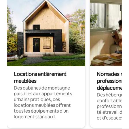
Locations entièrement
Nomades num
meublées
professionnel
déplacement
Des cabanes de montagne
paisibles aux appartements
Des hébergem
urbains pratiques, ces
confortables p
locations meublées offrent
professionnels
tous les équipements d'un
télétravail dis
logement standard.
et d'espaces de