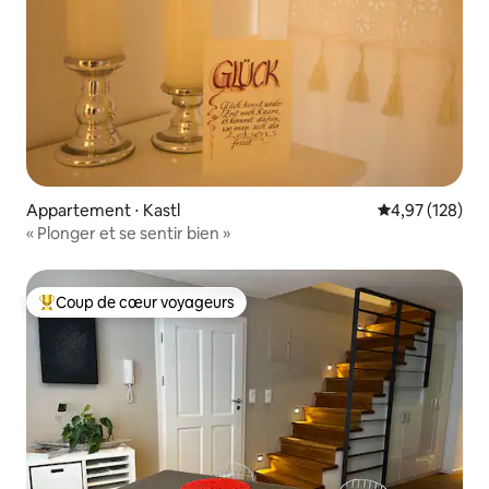
Appartement ⋅ Kastl
Évaluation moy
4,97 (128)
« Plonger et se sentir bien »
Coup de cœur voyageurs
Coups de cœur voyageurs les plus appréciés