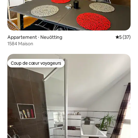
Appartement ⋅ Neuötting
Évaluation
5 (37)
1584 Maison
Coup de cœur voyageurs
Coup de cœur voyageurs