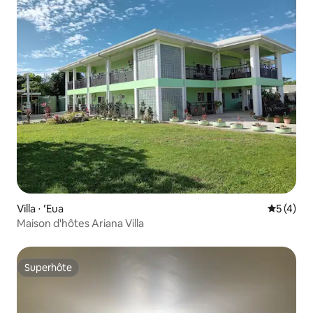
Villa ⋅ ʻEua
Évaluatio
5 (4)
Maison d'hôtes Ariana Villa
Superhôte
Superhôte