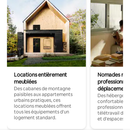
Locations entièrement
Nomades num
meublées
professionnel
déplacement
Des cabanes de montagne
paisibles aux appartements
Des hébergem
urbains pratiques, ces
confortables p
locations meublées offrent
professionnels
tous les équipements d'un
télétravail dis
logement standard.
et d'espaces de