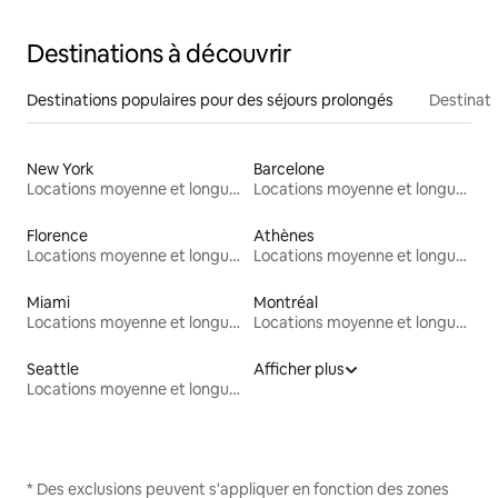
Destinations à découvrir
Destinations populaires pour des séjours prolongés
Destinati
New York
Barcelone
Locations moyenne et longue durée
Locations moyenne et longue durée
Florence
Athènes
Locations moyenne et longue durée
Locations moyenne et longue durée
Miami
Montréal
Locations moyenne et longue durée
Locations moyenne et longue durée
Seattle
Afficher plus
Locations moyenne et longue durée
* Des exclusions peuvent s'appliquer en fonction des zones