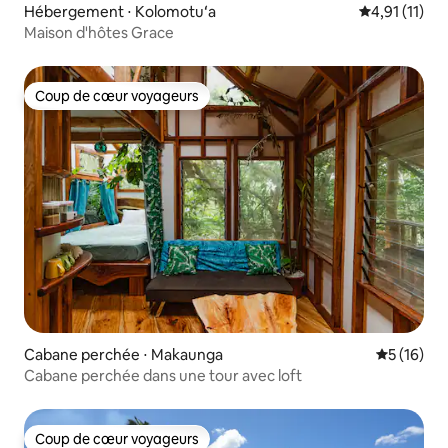
Hébergement ⋅ Kolomotuʻa
Évaluation m
4,91 (11)
Maison d'hôtes Grace
Coup de cœur voyageurs
Coup de cœur voyageurs
Cabane perchée ⋅ Makaunga
Évaluation
5 (16)
Cabane perchée dans une tour avec loft
Coup de cœur voyageurs
Coup de cœur voyageurs