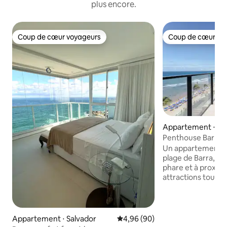
plus encore.
Coup de cœur voyageurs
Coup de cœur vo
Coup de cœur voyageurs
Coup de cœur vo
Appartement ⋅ Sa
Penthouse Barra
Un appartement en
plage de Barra, à
phare et à proximi
attractions touristi
de style et avec u
l'appartement dis
privée entièremen
séjour, avec un jar
Appartement ⋅ Salvador
Évaluation moyenne sur la base
4,96 (90)
ensoleillée et une