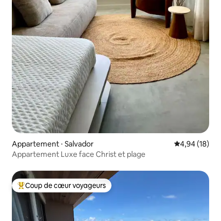
Appartement ⋅ Salvador
Évaluation mo
4,94 (18)
Appartement Luxe face Christ et plage
Coup de cœur voyageurs
Coups de cœur voyageurs les plus appréciés