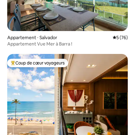
Appartement ⋅ Salvador
Évaluation
5 (76)
Appartement Vue Mer à Barra !
Coup de cœur voyageurs
Coups de cœur voyageurs les plus appréciés