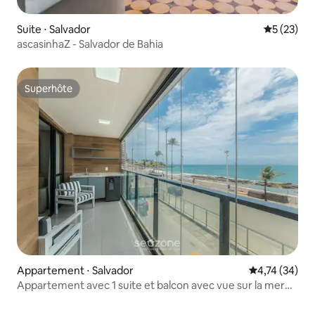
Suite ⋅ Salvador
Évaluation
5 (23)
ascasinhaZ - Salvador de Bahia
Superhôte
Superhôte
Appartement ⋅ Salvador
Évaluation mo
4,74 (34)
Appartement avec 1 suite et balcon avec vue sur la mer
HBA0108