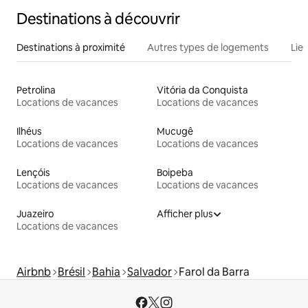
Destinations à découvrir
Destinations à proximité
Autres types de logements
Lie
Petrolina
Vitória da Conquista
Locations de vacances
Locations de vacances
Ilhéus
Mucugê
Locations de vacances
Locations de vacances
Lençóis
Boipeba
Locations de vacances
Locations de vacances
Juazeiro
Afficher plus
Locations de vacances
Airbnb
Brésil
Bahia
Salvador
Farol da Barra