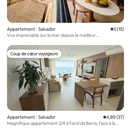
Appartement ⋅ Salvador
Évaluation
5 (15)
Vue imprenable sur la mer depuis le meilleur
emplacement de Barra
Coup de cœur voyageurs
Coup de cœur voyageurs
Appartement ⋅ Salvador
Évaluation mo
4,89 (37)
Magnifique appartement 2/4 à Farol da Barra, face à la
mer