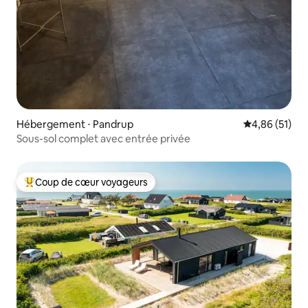
Hébergement ⋅ Pandrup
Évaluation mo
4,86 (51)
Sous-sol complet avec entrée privée
Coup de cœur voyageurs
Coups de cœur voyageurs les plus appréciés