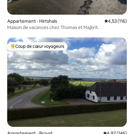
Appartement ⋅ Hirtshals
Évaluation moy
4,53 (116)
Maison de vacances chez Thomas et Majbrit.
Coup de cœur voyageurs
Coups de cœur voyageurs les plus appréciés
Appartement ⋅ Brovst
Évaluation moy
4,97 (146)