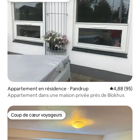
Coups de cœur voyageurs les plus appréciés
Appartement en résidence ⋅ Pandrup
Évaluation mo
4,88 (95)
Appartement dans une maison privée près de Blokhus
Coup de cœur voyageurs
Coup de cœur voyageurs