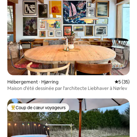
Hébergement ⋅ Hjørring
Évaluation
5 (35)
Maison d'été dessinée par l'architecte Liebhaver à Nørlev
Coup de cœur voyageurs
Coups de cœur voyageurs les plus appréciés