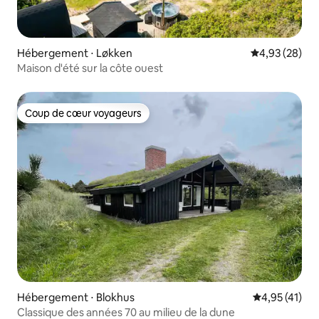
Hébergement ⋅ Løkken
Évaluation mo
4,93 (28)
Maison d'été sur la côte ouest
Coup de cœur voyageurs
Coup de cœur voyageurs
Hébergement ⋅ Blokhus
Évaluation mo
4,95 (41)
Classique des années 70 au milieu de la dune