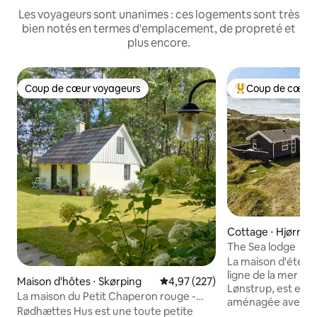
Les voyageurs sont unanimes : ces logements sont très
bien notés en termes d'emplacement, de propreté et
plus encore.
Coup de cœur voyageurs
Coup de cœur 
Coup de cœur voyageurs
Coups de cœur vo
Cottage ⋅ Hjørring
The Sea lodge
La maison d'été, 
ligne de la mer du
Maison d'hôtes ⋅ Skørping
Évaluation moyenne sur la base 
4,97 (227)
Lønstrup, est ex
La maison du Petit Chaperon rouge -
aménagée avec vue
cachée dans la forêt profonde et
Rødhættes Hus est une toute petite
côtés de la maison.