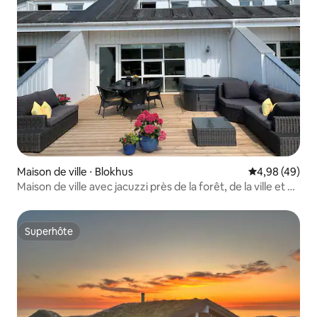
Maison de ville ⋅ Blokhus
Évaluation mo
4,98 (49)
Maison de ville avec jacuzzi près de la forêt, de la ville et de
la plage
Superhôte
Superhôte