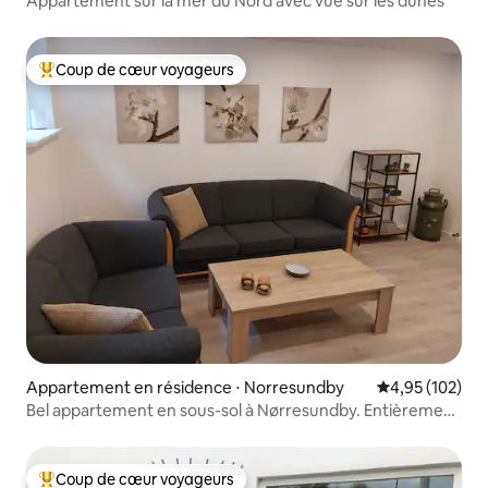
Appartement sur la mer du Nord avec vue sur les dunes
Coup de cœur voyageurs
Coups de cœur voyageurs les plus appréciés
Appartement en résidence ⋅ Norresundby
Évaluation moy
4,95 (102)
Bel appartement en sous-sol à Nørresundby. Entièrement
meublé
Coup de cœur voyageurs