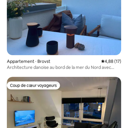
Appartement ⋅ Brovst
Évaluation mo
4,88 (17)
Architecture danoise au bord de la mer du Nord avec
sauna et piscine
Coup de cœur voyageurs
Coup de cœur voyageurs