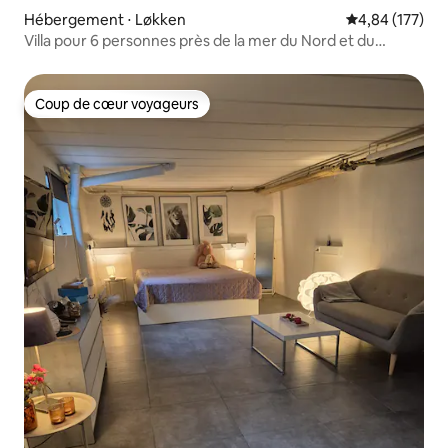
Hébergement ⋅ Løkken
Évaluation moy
4,84 (177)
Villa pour 6 personnes près de la mer du Nord et du
centre
Coup de cœur voyageurs
Coup de cœur voyageurs