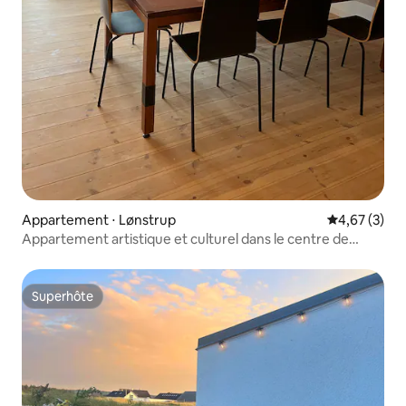
Appartement ⋅ Lønstrup
Évaluation m
4,67 (3)
Appartement artistique et culturel dans le centre de
Lønstrup
Superhôte
Superhôte