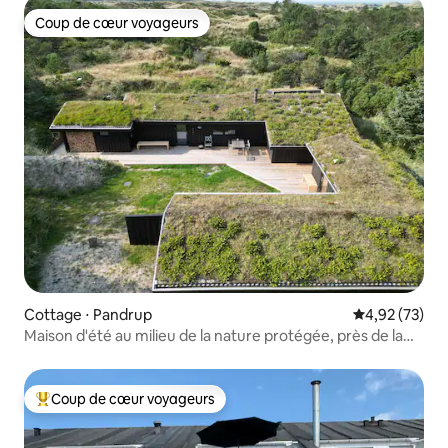
Coup de cœur voyageurs
Coup de cœur voyageurs
Cottage ⋅ Pandrup
Évaluation mo
4,92 (73)
Maison d'été au milieu de la nature protégée, près de la
forêt et de la plage
Coup de cœur voyageurs
Coups de cœur voyageurs les plus appréciés