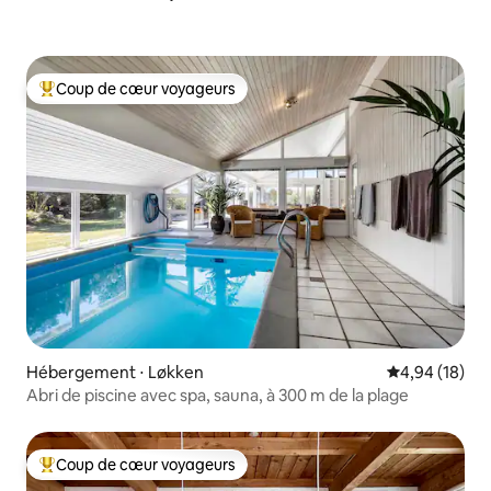
Coup de cœur voyageurs
Coups de cœur voyageurs les plus appréciés
Hébergement ⋅ Løkken
Évaluation mo
4,94 (18)
Abri de piscine avec spa, sauna, à 300 m de la plage
Coup de cœur voyageurs
Coups de cœur voyageurs les plus appréciés