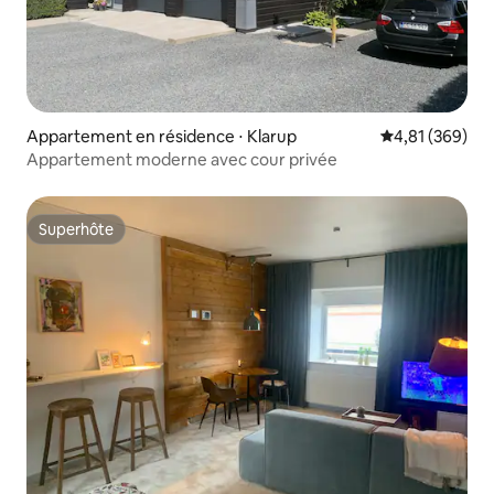
Appartement en résidence ⋅ Klarup
Évaluation moy
4,81 (369)
Appartement moderne avec cour privée
Superhôte
Superhôte