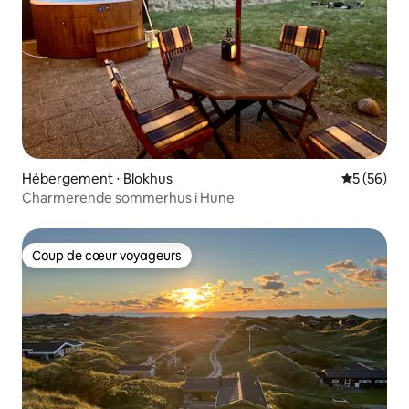
Hébergement ⋅ Blokhus
Évaluation
5 (56)
Charmerende sommerhus i Hune
Coup de cœur voyageurs
Coup de cœur voyageurs