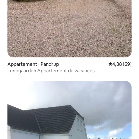
Appartement ⋅ Pandrup
Évaluation mo
4,88 (69)
Lundgaarden Appartement de vacances