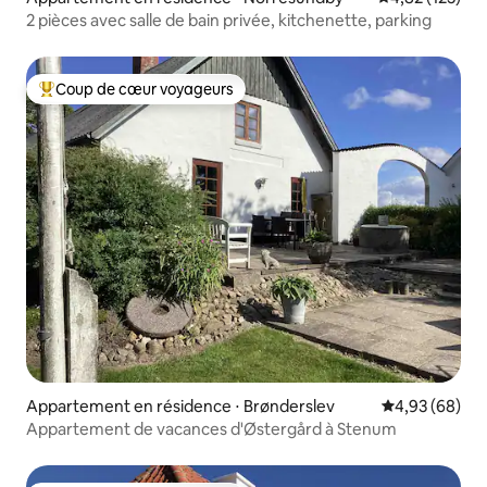
2 pièces avec salle de bain privée, kitchenette, parking
Coup de cœur voyageurs
Coups de cœur voyageurs les plus appréciés
Appartement en résidence ⋅ Brønderslev
Évaluation mo
4,93 (68)
Appartement de vacances d'Østergård à Stenum