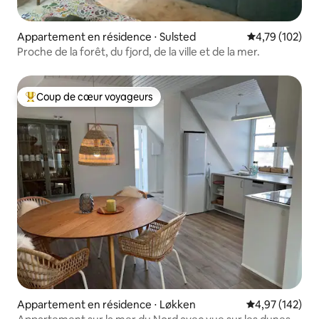
Appartement en résidence ⋅ Sulsted
Évaluation moy
4,79 (102)
Proche de la forêt, du fjord, de la ville et de la mer.
Coup de cœur voyageurs
Coups de cœur voyageurs les plus appréciés
Appartement en résidence ⋅ Løkken
Évaluation moy
4,97 (142)