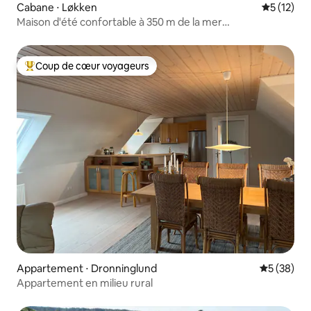
Cabane ⋅ Løkken
Évaluation
5 (12)
Maison d'été confortable à 350 m de la mer
Løkken/Blokhus
Coup de cœur voyageurs
Coups de cœur voyageurs les plus appréciés
Appartement ⋅ Dronninglund
Évaluation
5 (38)
Appartement en milieu rural