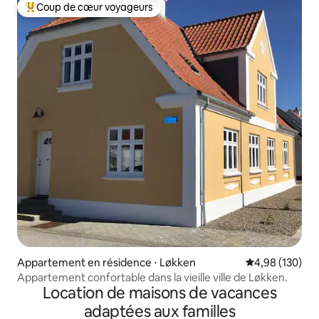
Coup de cœur voyageurs
Coups de cœur voyageurs les plus appréciés
Appartement en résidence ⋅ Løkken
Évaluation moy
4,98 (130)
Appartement confortable dans la vieille ville de Løkken.
Location de maisons de vacances
adaptées aux familles