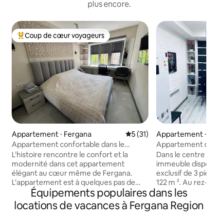
plus encore.
Coup de cœur voyageurs
Coups de cœur voyageurs les plus appréciés
Appartement ⋅ Fergana
Évaluation moyenne sur la b
5 (31)
Appartement ⋅ Fe
Appartement confortable dans le
Appartement de l
centre-ville
L'histoire rencontre le confort et la
Dans le centre de 
modernité dans cet appartement
immeuble dispose
élégant au cœur même de Fergana.
exclusif de 3 pièc
L'appartement est à quelques pas de
122 m ². Au rez-de-chaussée de ce
Équipements populaires dans les
certains des endroits les plus populaires
bâtiment, vous tr
de la ville tels que le bazar central, leparc
exquis « Ouzbéland
locations de vacances à Fergana Region
Al-Farg' ioniy et des restaurants
pourrez déguster 