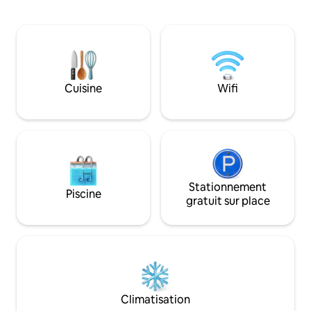
populaires comme Traktir et
gastronomiques de
Yaponamama. Avec deux chambres, 1,5
Le balcon de 12 m
salle de bain et un espace commun
attention particuli
confortable, c'est le séjour idéal pour
endroit idéal pour 
une petite famille ou des couples
rassemblements en p
voyageant ensemble. Les deux
Téléviseurs modern
chambres disposent de bureaux et de
cuisine élégantes 
Cuisine
Wifi
prises Internet pour les télétravailleurs.
appareils électroména
Venez découvrir Fergana avec nous !
confort et l'éléga
Stationnement
Piscine
gratuit sur place
Climatisation