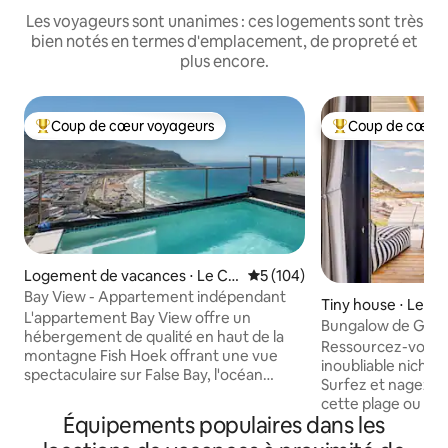
Les voyageurs sont unanimes : ces logements sont très
bien notés en termes d'emplacement, de propreté et
plus encore.
Coup de cœur voyageurs
Coup de cœur 
Coups de cœur voyageurs les plus appréciés
Coups de cœur vo
Logement de vacances ⋅ Le Ca
Évaluation moyenne sur la ba
5 (104)
p
Bay View - Appartement indépendant
Tiny house ⋅ Le C
L'appartement Bay View offre un
Bungalow de Glen
hébergement de qualité en haut de la
Ressourcez-vous 
montagne Fish Hoek offrant une vue
inoubliable niché 
spectaculaire sur False Bay, l'océan
Surfez et nagez en
Atlantique à l'ouest et les montagnes
cette plage ou fai
environnantes. Les voyageurs
Équipements populaires dans les
la forêt de varech 
bénéficient de deux chambres
randonnée sur l'e