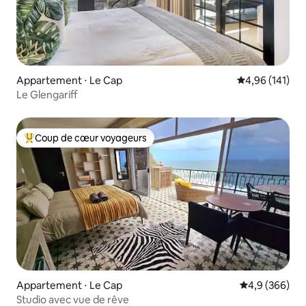
Appartement ⋅ Le Cap
Évaluation moy
4,96 (141)
Le Glengariff
Coup de cœur voyageurs
Coups de cœur voyageurs les plus appréciés
Appartement ⋅ Le Cap
Évaluation mo
4,9 (366)
Studio avec vue de rêve