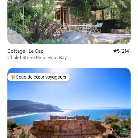
Cottage ⋅ Le Cap
Évaluation 
5 (214)
Chalet Stone Pine, Hout Bay
Coup de cœur voyageurs
Coups de cœur voyageurs les plus appréciés