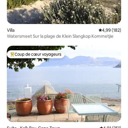
Villa
Évaluation moy
4,99 (182)
Watersmeet Sur la plage de Klein Slangkop Kommetjie
Coup de cœur voyageurs
Coups de cœur voyageurs les plus appréciés