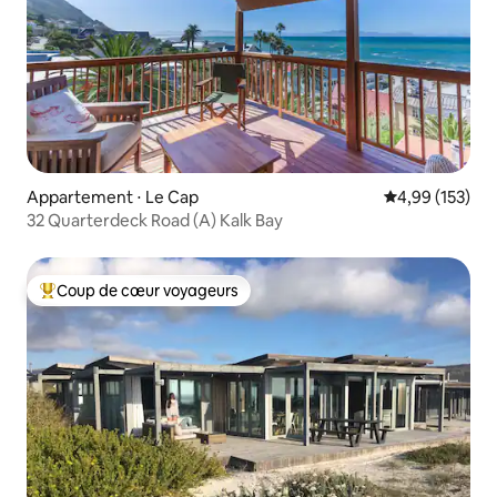
Appartement ⋅ Le Cap
Évaluation moy
4,99 (153)
32 Quarterdeck Road (A) Kalk Bay
Coup de cœur voyageurs
Coups de cœur voyageurs les plus appréciés