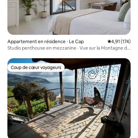
Appartement en résidence ⋅ Le Cap
Évaluation moy
4,91 (174)
Studio penthouse en mezzanine · Vue sur la Montagne de
la Table
Coup de cœur voyageurs
Coup de cœur voyageurs