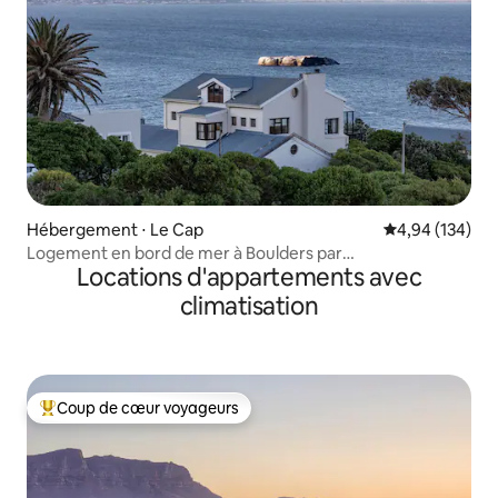
Hébergement ⋅ Le Cap
Évaluation moy
4,94 (134)
Logement en bord de mer à Boulders par
Locations d'appartements avec
Steadfast Collection
climatisation
Coup de cœur voyageurs
Coups de cœur voyageurs les plus appréciés