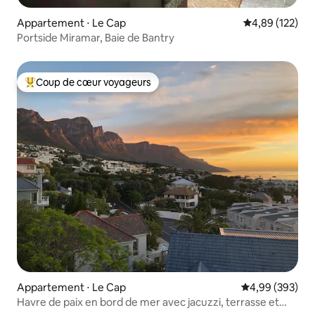
Appartement ⋅ Le Cap
Évaluation moy
4,89 (122)
Portside Miramar, Baie de Bantry
Coup de cœur voyageurs
Coups de cœur voyageurs les plus appréciés
Appartement ⋅ Le Cap
Évaluation moy
4,99 (393)
Havre de paix en bord de mer avec jacuzzi, terrasse et