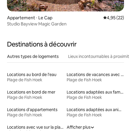
Appartement ⋅ Le Cap
Évaluation mo
4,95 (22)
Studio Bayview Magic Garden
Destinations à découvrir
Autres types de logements
Lieux incontournables à proximit
Locations au bord de l'eau
Locations de vacances avec piscine
Plage de Fish Hoek
Plage de Fish Hoek
Locations en bord de mer
Locations adaptées aux familles
Plage de Fish Hoek
Plage de Fish Hoek
Locations d'appartements
Locations adaptées aux animaux
Plage de Fish Hoek
Plage de Fish Hoek
Locations avec vue sur la plage
Afficher plus