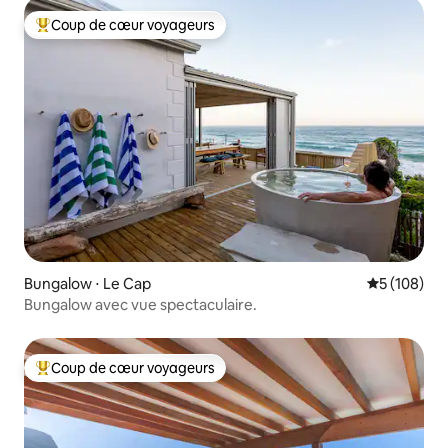
Coup de cœur voyageurs
Coups de cœur voyageurs les plus appréciés
Bungalow ⋅ Le Cap
Évaluation 
5 (108)
Bungalow avec vue spectaculaire.
Coup de cœur voyageurs
Coups de cœur voyageurs les plus appréciés