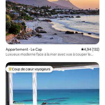
Appartement ⋅ Le Cap
Évaluation moy
4,94 (132)
Luxueux moderne face à la mer avec vue à couper le
souffle
Coup de cœur voyageurs
Coups de cœur voyageurs les plus appréciés