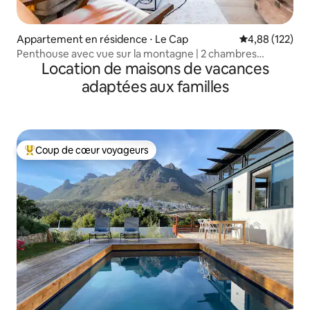
Appartement en résidence ⋅ Le Cap
Évaluation moy
4,88 (122)
Penthouse avec vue sur la montagne | 2 chambres
Location de maisons de vacances
sécurisées, vue et piscine
adaptées aux familles
Coup de cœur voyageurs
Coups de cœur voyageurs les plus appréciés