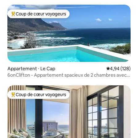
vue
Coup de cœur voyageurs
Coups de cœur voyageurs les plus appréciés
Appartement ⋅ Le Cap
Évaluation moy
4,94 (128)
6onClifton - Appartement spacieux de 2 chambres avec
piscine privée
Coup de cœur voyageurs
Coups de cœur voyageurs les plus appréciés