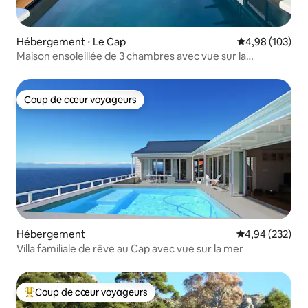
Hébergement ⋅ Le Cap
Évaluation moy
4,98 (103)
Maison ensoleillée de 3 chambres avec vue sur la
montagne
Coup de cœur voyageurs
Coup de cœur voyageurs
Hébergement
Évaluation moy
4,94 (232)
Villa familiale de rêve au Cap avec vue sur la mer
Coup de cœur voyageurs
Coups de cœur voyageurs les plus appréciés