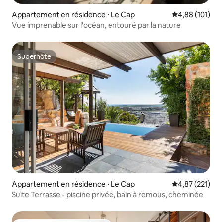
Appartement en résidence ⋅ Le Cap
Évaluation moy
4,88 (101)
Vue imprenable sur l'océan, entouré par la nature
Superhôte
Superhôte
Appartement en résidence ⋅ Le Cap
Évaluation moy
4,87 (221)
Suite Terrasse - piscine privée, bain à remous, cheminée