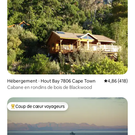
Hébergement ⋅ Hout Bay 7806 Cape Town
Évaluation moy
4,86 (418)
Cabane en rondins de bois de Blackwood
Coup de cœur voyageurs
Coups de cœur voyageurs les plus appréciés