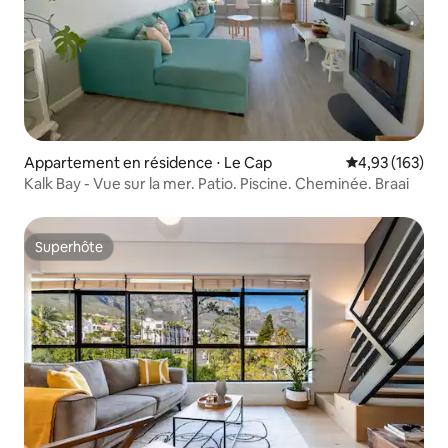
Appartement en résidence ⋅ Le Cap
Évaluation moy
4,93 (163)
Kalk Bay - Vue sur la mer. Patio. Piscine. Cheminée. Braai
Superhôte
Superhôte