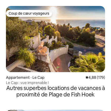
Coup de cœur voyageurs
Coup de cœur voyageurs
Appartement ⋅ Le Cap
Évaluation moy
4,88 (179)
Le Cap : vue imprenable !
Autres superbes locations de vacances à
proximité de Plage de Fish Hoek