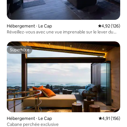
Hébergement ⋅ Le Cap
Évaluation moy
4,92 (126)
Réveillez-vous avec une vue imprenable sur le lever du
soleil sur False Bay
Superhôte
Superhôte
Hébergement ⋅ Le Cap
Évaluation moy
4,91 (156)
Cabane perchée exclusive