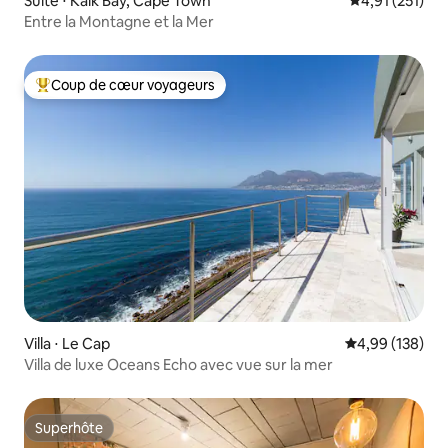
Suite ⋅ Kalk Bay, Cape Town
Évaluation moy
4,91 (251)
Entre la Montagne et la Mer
Coup de cœur voyageurs
Coups de cœur voyageurs les plus appréciés
Villa ⋅ Le Cap
Évaluation moy
4,99 (138)
Villa de luxe Oceans Echo avec vue sur la mer
Superhôte
Superhôte