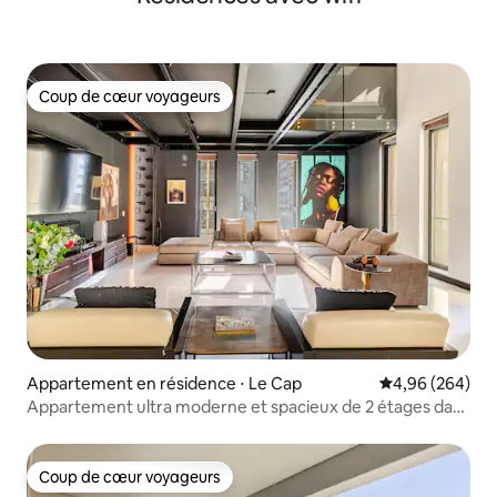
Coup de cœur voyageurs
Coup de cœur voyageurs
Appartement en résidence ⋅ Le Cap
Évaluation moy
4,96 (264)
Appartement ultra moderne et spacieux de 2 étages dans
le centre-ville
Coup de cœur voyageurs
Coup de cœur voyageurs