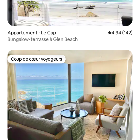
Appartement ⋅ Le Cap
Évaluation moy
4,94 (142)
Bungalow-terrasse à Glen Beach
Coup de cœur voyageurs
Coup de cœur voyageurs