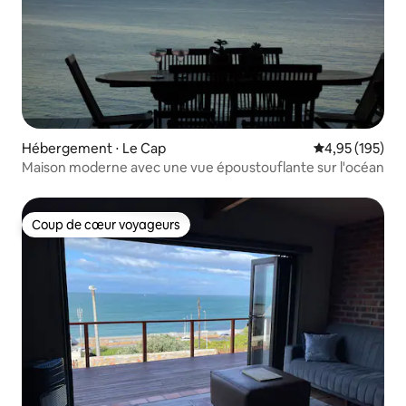
Hébergement ⋅ Le Cap
Évaluation moy
4,95 (195)
Maison moderne avec une vue époustouflante sur l'océan
Coup de cœur voyageurs
Coup de cœur voyageurs