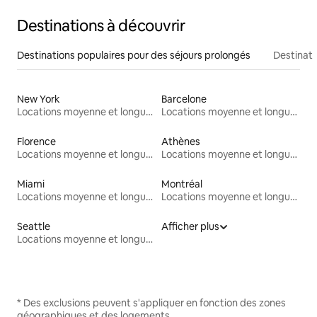
Destinations à découvrir
Destinations populaires pour des séjours prolongés
Destinati
New York
Barcelone
Locations moyenne et longue durée
Locations moyenne et longue durée
Florence
Athènes
Locations moyenne et longue durée
Locations moyenne et longue durée
Miami
Montréal
Locations moyenne et longue durée
Locations moyenne et longue durée
Seattle
Afficher plus
Locations moyenne et longue durée
* Des exclusions peuvent s'appliquer en fonction des zones
géographiques et des logements.