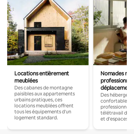
Locations entièrement
Nomades num
meublées
professionnel
déplacement
Des cabanes de montagne
paisibles aux appartements
Des hébergem
urbains pratiques, ces
confortables p
locations meublées offrent
professionnels
tous les équipements d'un
télétravail dis
logement standard.
et d'espaces de