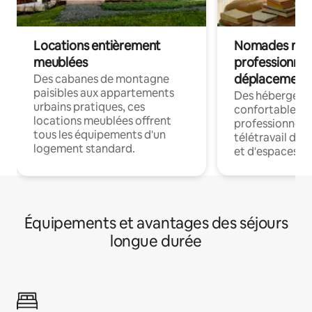
Locations entièrement
Nomades num
meublées
professionnel
déplacement
Des cabanes de montagne
paisibles aux appartements
Des hébergem
urbains pratiques, ces
confortables p
locations meublées offrent
professionnels
tous les équipements d'un
télétravail dis
logement standard.
et d'espaces de
Équipements et avantages des séjours
longue durée