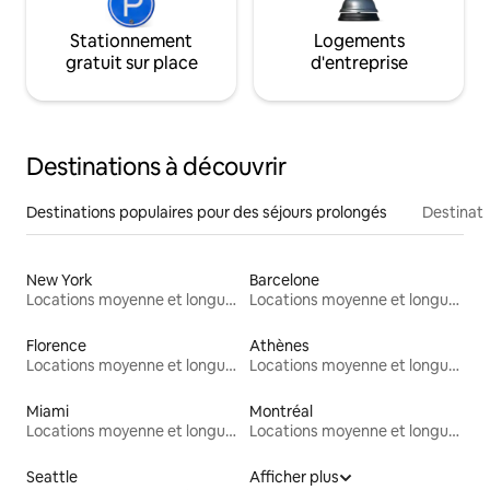
Stationnement
Logements
gratuit sur place
d'entreprise
Destinations à découvrir
Destinations populaires pour des séjours prolongés
Destinati
New York
Barcelone
Locations moyenne et longue durée
Locations moyenne et longue durée
Florence
Athènes
Locations moyenne et longue durée
Locations moyenne et longue durée
Miami
Montréal
Locations moyenne et longue durée
Locations moyenne et longue durée
Seattle
Afficher plus