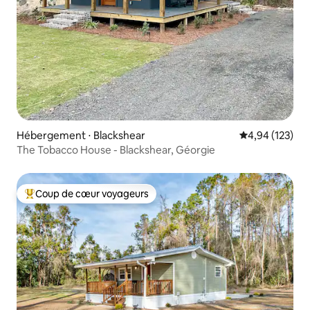
Hébergement ⋅ Blackshear
Évaluation moy
4,94 (123)
The Tobacco House - Blackshear, Géorgie
Coup de cœur voyageurs
Coups de cœur voyageurs les plus appréciés