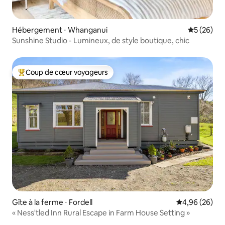
Hébergement ⋅ Whanganui
Évaluation
5 (26)
Sunshine Studio - Lumineux, de style boutique, chic
Coup de cœur voyageurs
Coups de cœur voyageurs les plus appréciés
Gîte à la ferme ⋅ Fordell
Évaluation mo
4,96 (26)
« Ness'tled Inn Rural Escape in Farm House Setting »