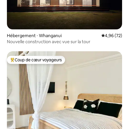
Hébergement ⋅ Whanganui
Évaluation mo
4,96 (72)
Nouvelle construction avec vue sur la tour
Coup de cœur voyageurs
Coups de cœur voyageurs les plus appréciés