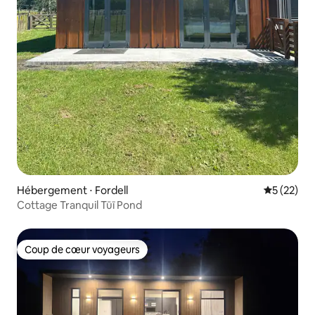
Hébergement ⋅ Fordell
Évaluation
5 (22)
Cottage Tranquil Tūī Pond
Coup de cœur voyageurs
Coup de cœur voyageurs