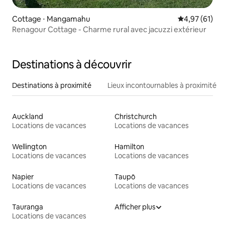
Cottage ⋅ Mangamahu
Évaluation mo
4,97 (61)
Renagour Cottage - Charme rural avec jacuzzi extérieur
Destinations à découvrir
Destinations à proximité
Lieux incontournables à proximité
Auckland
Christchurch
Locations de vacances
Locations de vacances
Wellington
Hamilton
Locations de vacances
Locations de vacances
Napier
Taupō
Locations de vacances
Locations de vacances
Tauranga
Afficher plus
Locations de vacances