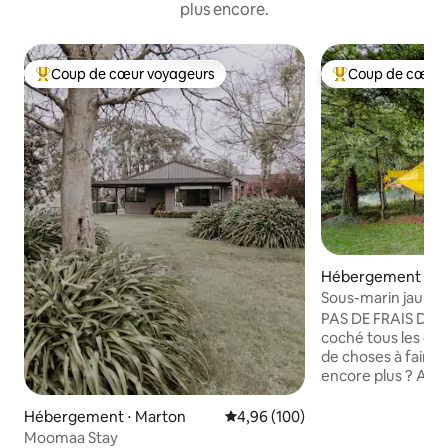
plus encore.
Coup de cœur voyageurs
Coup de cœur 
Coups de cœur voyageurs les plus appréciés
Coups de cœur vo
Hébergement ⋅ M
Sous-marin jaune
PAS DE FRAIS DE 
coché tous les élé
de choses à faire,
encore plus ? Ann
pour une visite m
avec les Beatles et
Hébergement ⋅ Marton
Évaluation moyenne sur la base 
4,96 (100)
Submarine, propuls
Moomaa Stay