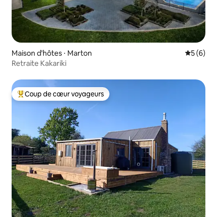
Maison d'hôtes ⋅ Marton
Évaluatio
5 (6)
Retraite Kakariki
Coup de cœur voyageurs
Coups de cœur voyageurs les plus appréciés