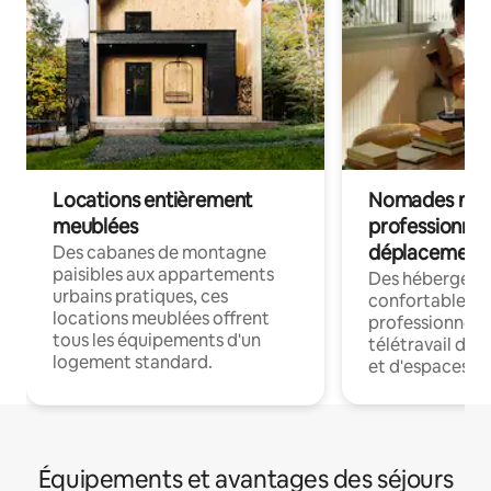
Locations entièrement
Nomades num
meublées
professionnel
déplacement
Des cabanes de montagne
paisibles aux appartements
Des hébergem
urbains pratiques, ces
confortables p
locations meublées offrent
professionnels
tous les équipements d'un
télétravail dis
logement standard.
et d'espaces de
Équipements et avantages des séjours