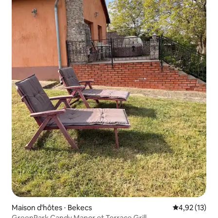
Maison d'hôtes ⋅ Bekecs
Évaluation mo
4,92 (13)
GreenPark Candy Manor et Terrace Grill