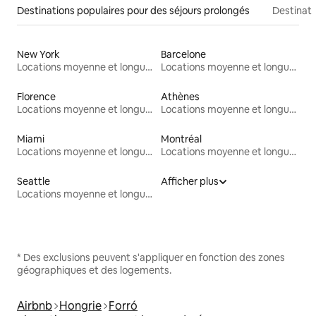
Destinations populaires pour des séjours prolongés
Destinati
New York
Barcelone
Locations moyenne et longue durée
Locations moyenne et longue durée
Florence
Athènes
Locations moyenne et longue durée
Locations moyenne et longue durée
Miami
Montréal
Locations moyenne et longue durée
Locations moyenne et longue durée
Seattle
Afficher plus
Locations moyenne et longue durée
* Des exclusions peuvent s'appliquer en fonction des zones
géographiques et des logements.
Airbnb
Hongrie
Forró