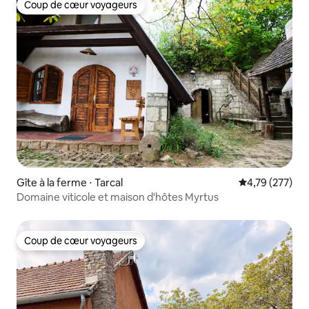
Coup de cœur voyageurs
Coup de cœur voyageurs
Gîte à la ferme ⋅ Tarcal
Évaluation moy
4,79 (277)
Domaine viticole et maison d'hôtes Myrtus
Coup de cœur voyageurs
Coup de cœur voyageurs