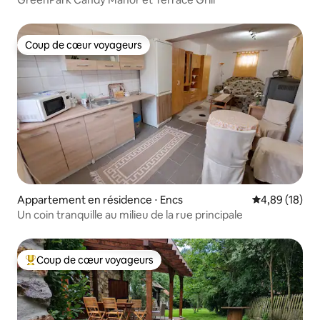
Coup de cœur voyageurs
Coup de cœur voyageurs
Appartement en résidence ⋅ Encs
Évaluation mo
4,89 (18)
Un coin tranquille au milieu de la rue principale
Coup de cœur voyageurs
Coups de cœur voyageurs les plus appréciés