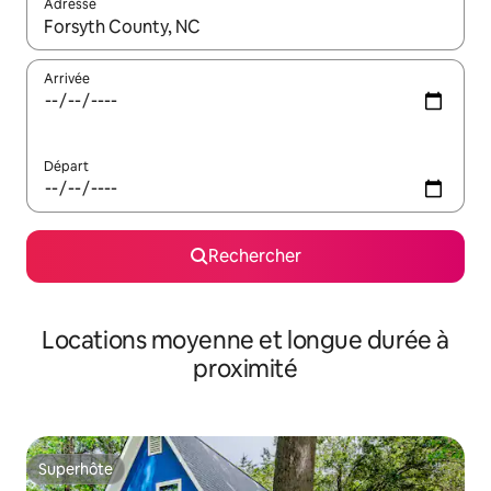
Adresse
Lorsque les résultats s'affichent, utilisez les flèches vers le hau
Arrivée
Départ
Rechercher
Locations moyenne et longue durée à
proximité
Superhôte
Superhôte