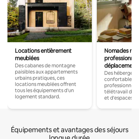
Locations entièrement
Nomades num
meublées
professionnel
déplacement
Des cabanes de montagne
paisibles aux appartements
Des hébergem
urbains pratiques, ces
confortables p
locations meublées offrent
professionnels
tous les équipements d'un
télétravail dis
logement standard.
et d'espaces de
Équipements et avantages des séjours
longue durée