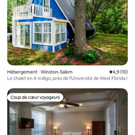
Hébergement ⋅ Winston-Salem
Évaluation m
4,9 (10)
Le chalet en A Indigo, près de l'Université de West Florida !
Coup de cœur voyageurs
Coup de cœur voyageurs