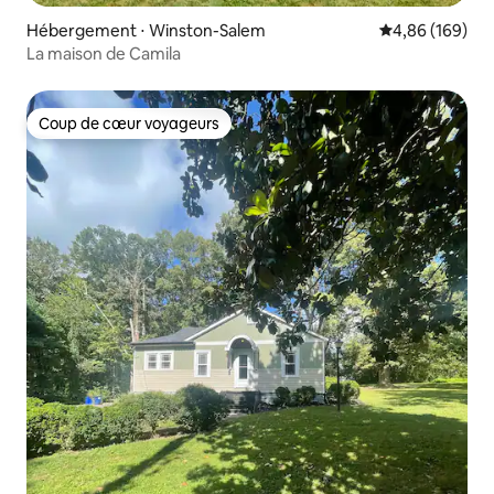
Hébergement ⋅ Winston-Salem
Évaluation moy
4,86 (169)
La maison de Camila
Coup de cœur voyageurs
Coup de cœur voyageurs