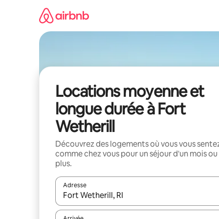
Aller
directement
au
contenu
Locations moyenne et
longue durée à Fort
Wetherill
Découvrez des logements où vous vous sente
comme chez vous pour un séjour d'un mois ou
plus.
Adresse
Lorsque les résultats s'affichent, utilisez les flèc
Arrivée