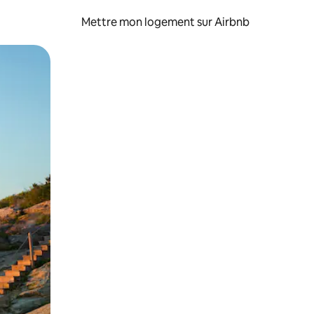
Mettre mon logement sur Airbnb
sant glisser.