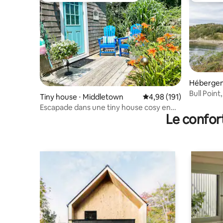
Hébergem
Bull Poin
Tiny house ⋅ Middletown
Évaluation moyenne sur
4,98 (191)
bord de 
Escapade dans une tiny house cosy en
Le confor
bord de mer