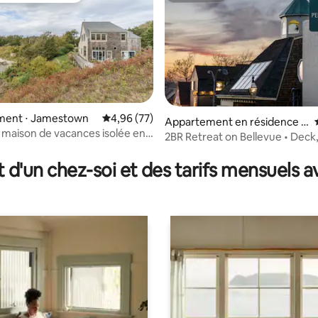
ent ⋅ Jamestown
Évaluation moyenne sur la base de 77 commen
4,96 (77)
Appartement en résidence ⋅
t, maison de vacances isolée en
Newport
2BR Retreat on Bellevue • Deck
 la base de 191 commentaires : 4,98 sur 5
mer
Fireplace, Parking
t d'un chez-soi et des tarifs mensuels 