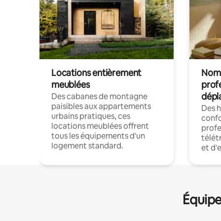
Locations entièrement
Noma
meublées
prof
dépl
Des cabanes de montagne
paisibles aux appartements
Des 
urbains pratiques, ces
confo
locations meublées offrent
profe
tous les équipements d'un
télét
logement standard.
et d'
Équipe