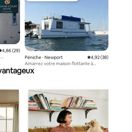
taires : 4,96 sur 5
Évaluation moyenne sur la base de 29 commentaires : 4,86 sur 5
4,86 (29)
,
Péniche ⋅ Newport
Évaluation moyenne su
4,92 (38)
Amarrez votre maison flottante à
avantageux
Newport !