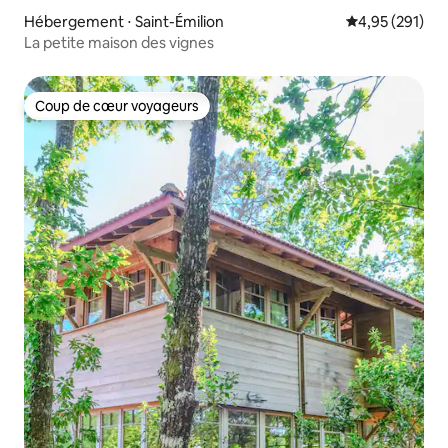
Hébergement ⋅ Saint-Émilion
Évaluation moy
4,95 (291)
La petite maison des vignes
Coup de cœur voyageurs
Coup de cœur voyageurs