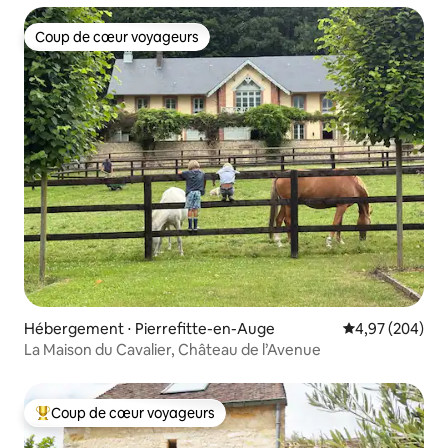
Coup de cœur voyageurs
Coup de cœur voyageurs
Hébergement ⋅ Pierrefitte-en-Auge
Évaluation moy
4,97 (204)
La Maison du Cavalier, Château de l’Avenue
Coup de cœur voyageurs
Coups de cœur voyageurs les plus appréciés