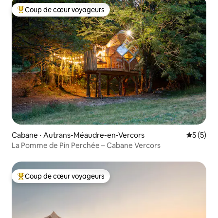
Coup de cœur voyageurs
Coups de cœur voyageurs les plus appréciés
Cabane ⋅ Autrans-Méaudre-en-Vercors
Évaluatio
5 (5)
La Pomme de Pin Perchée – Cabane Vercors
Coup de cœur voyageurs
Coups de cœur voyageurs les plus appréciés