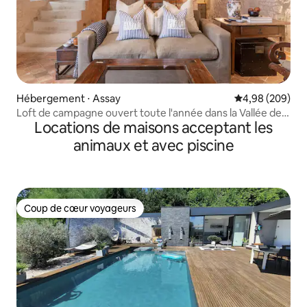
Hébergement ⋅ Assay
Évaluation moy
4,98 (209)
Loft de campagne ouvert toute l'année dans la Vallée de
Locations de maisons acceptant les
la Loire près de Chinon
animaux et avec piscine
Coup de cœur voyageurs
Coup de cœur voyageurs