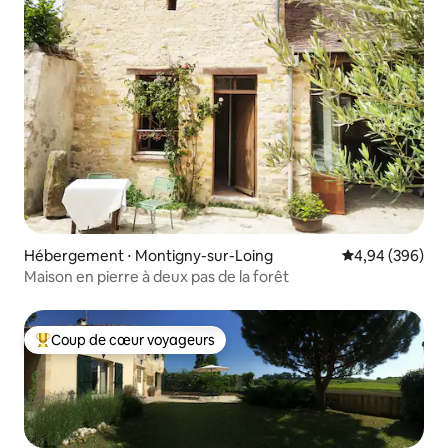
Hébergement ⋅ Montigny-sur-Loing
Évaluation moy
4,94 (396)
Maison en pierre à deux pas de la forêt
Coup de cœur voyageurs
Coups de cœur voyageurs les plus appréciés