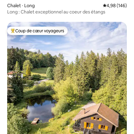
Chalet ⋅ Long
Évaluation moy
4,98 (146)
Long : Chalet exceptionnel au coeur des étangs
Coup de cœur voyageurs
Coups de cœur voyageurs les plus appréciés