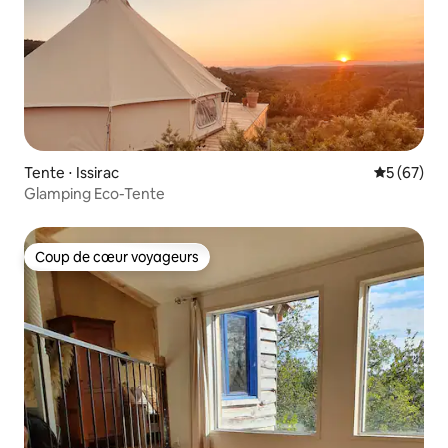
Tente ⋅ Issirac
Évaluation
5 (67)
Glamping Eco-Tente
Coup de cœur voyageurs
Coup de cœur voyageurs