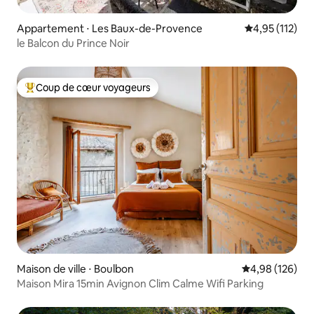
Appartement ⋅ Les Baux-de-Provence
Évaluation moy
4,95 (112)
le Balcon du Prince Noir
Coup de cœur voyageurs
Coups de cœur voyageurs les plus appréciés
Maison de ville ⋅ Boulbon
Évaluation moy
4,98 (126)
Maison Mira 15min Avignon Clim Calme Wifi Parking