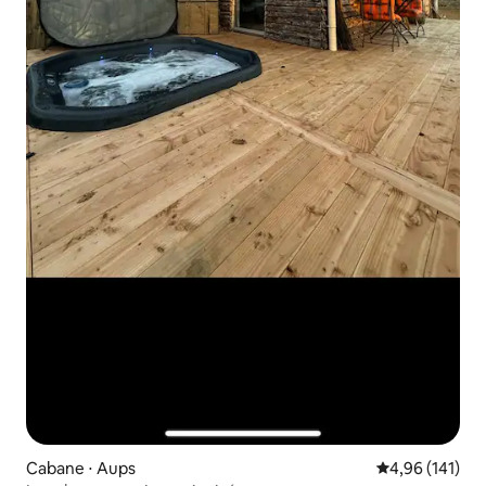
Cabane ⋅ Aups
Évaluation moy
4,96 (141)