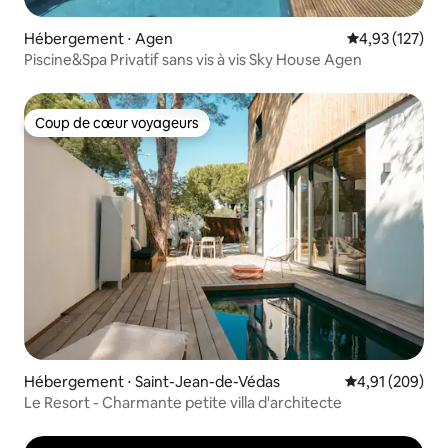
Hébergement ⋅ Agen
Évaluation moy
4,93 (127)
Piscine&Spa Privatif sans vis à vis Sky House Agen
Coup de cœur voyageurs
Coup de cœur voyageurs
Hébergement ⋅ Saint-Jean-de-Védas
Évaluation moy
4,91 (209)
Le Resort - Charmante petite villa d'architecte