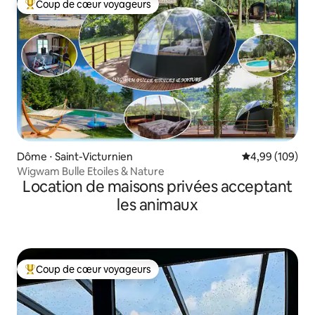
Coup de cœur voyageurs
Coups de cœur voyageurs les plus appréciés
Dôme ⋅ Saint-Victurnien
Évaluation moy
4,99 (109)
Wigwam Bulle Etoiles & Nature
Location de maisons privées acceptant
les animaux
Coup de cœur voyageurs
Coups de cœur voyageurs les plus appréciés