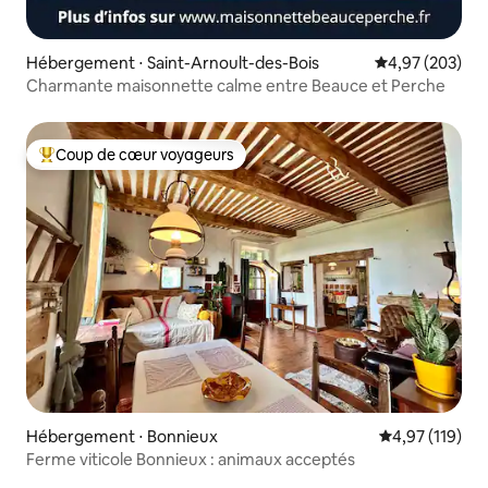
Hébergement ⋅ Saint-Arnoult-des-Bois
Évaluation moy
4,97 (203)
Charmante maisonnette calme entre Beauce et Perche
Coup de cœur voyageurs
Coups de cœur voyageurs les plus appréciés
Hébergement ⋅ Bonnieux
Évaluation moy
4,97 (119)
Ferme viticole Bonnieux : animaux acceptés