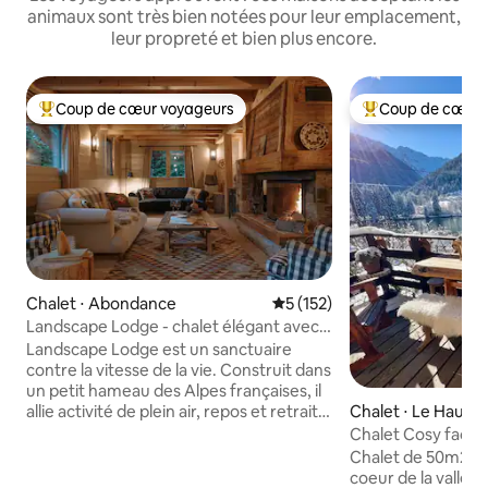
animaux sont très bien notées pour leur emplacement,
leur propreté et bien plus encore.
Coup de cœur voyageurs
Coup de cœur 
Coups de cœur voyageurs les plus appréciés
Coups de cœur vo
Chalet ⋅ Abondance
Évaluation moyenne sur la ba
5 (152)
Landscape Lodge - chalet élégant avec
vue imprenable
Landscape Lodge est un sanctuaire
contre la vitesse de la vie. Construit dans
un petit hameau des Alpes françaises, il
allie activité de plein air, repos et retraite.
Chalet ⋅ Le Haut-
Ses intérieurs combinent des finitions
Chalet Cosy face a
élégantes et modernes avec des
Laux
Chalet de 50m2 au 
touches uniques et traditionnelles. Les
coeur de la vallée