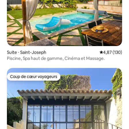
Suite ⋅ Saint-Joseph
Évaluation moy
4,87 (130)
Piscine, Spa haut de gamme, Cinéma et Massage.
Coup de cœur voyageurs
Coup de cœur voyageurs