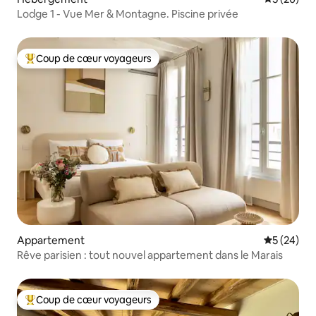
Lodge 1 - Vue Mer & Montagne. Piscine privée
Coup de cœur voyageurs
Coups de cœur voyageurs les plus appréciés
Appartement
Évaluation
5 (24)
Rêve parisien : tout nouvel appartement dans le Marais
Coup de cœur voyageurs
Coups de cœur voyageurs les plus appréciés