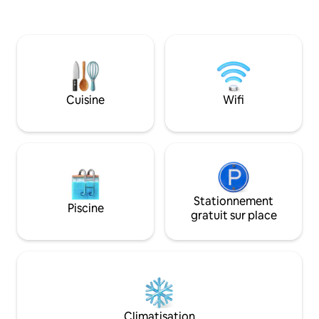
aimez la randonnée, l'escalade, le rafting
confortablement ac
ou le parapente ? ​Alors ❤️​venez
12 personnes). Idé
séjourner dans notre confortable
souhaitent la paix 
maison de campagne, la Villa Moustiers. ​
Pour plus de photo
❤️​Profitez d'un verre de vin à l'ombre de
@chateaulivry et 
notre petit jardin et admirez la vallée, les
proximité pour vis
rochers et le ciel étoilé depuis la grande
St Michel, Deauville
terrasse sur le toit le soir.
Cuisine
Wifi
plages du jour J.
Stationnement
Piscine
gratuit sur place
Climatisation