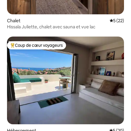
Chalet
Évaluation
5 (22)
Hissala Juliette, chalet avec sauna et vue lac
Coup de cœur voyageurs
Coups de cœur voyageurs les plus appréciés
Hébergement
Évaluation
5 (20)