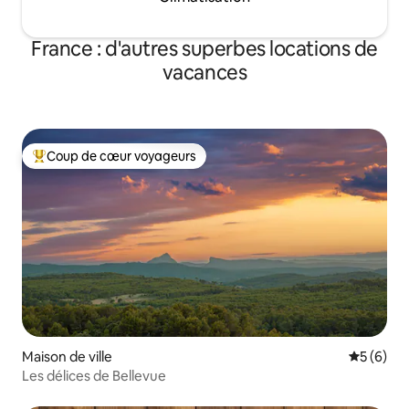
France : d'autres superbes locations de
vacances
Coup de cœur voyageurs
Coups de cœur voyageurs les plus appréciés
Maison de ville
Évaluatio
5 (6)
Les délices de Bellevue