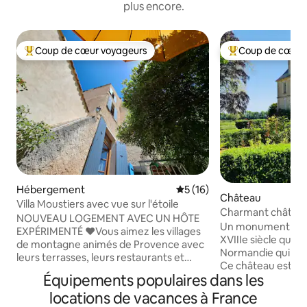
plus encore.
Coup de cœur voyageurs
Coup de cœur 
Coups de cœur voyageurs les plus appréciés
Coups de cœur vo
Hébergement
Évaluation moyenne sur la b
5 (16)
Château
Villa Moustiers avec vue sur l'étoile
Charmant château 
NOUVEAU LOGEMENT AVEC UN HÔTE
Monument histor
Un monument hist
EXPÉRIMENTÉ ​❤️​Vous aimez les villages
XVIIIe siècle qui a 
de montagne animés de Provence avec
Normandie qui a fai
leurs terrasses, leurs restaurants et
Ce château est r
leurs boutiques ? Vous aimez les champs
Équipements populaires dans les
conservé et poss
de lavande, les marchés régionaux ou le
Le domaine est pa
locations de vacances à France
paysage accidenté du Verdon ? Vous
famille ou deux (l