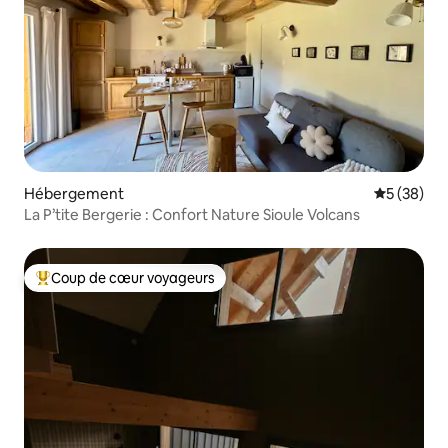
Hébergement
Évaluation
5 (38)
La P’tite Bergerie : Confort Nature Sioule Volcans
Coup de cœur voyageurs
Coups de cœur voyageurs les plus appréciés