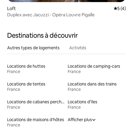
Loft
Évaluatio
5 (4)
Duplex avec Jacuzzi - Opéra Louvre Pigalle
Destinations à découvrir
Autres types de logements
Activités
Locations de huttes
Locations de camping-cars
France
France
Locations de tentes
Locations dans des trains
France
France
Locations de cabanes perchées
Locations d'îles
France
France
Locations de maisons d'hôtes
Afficher plus
France