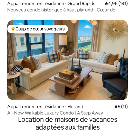
Appartement en résidence ⋅ Grand Rapids
Évaluation moy
4,96 (141)
Nouveau condo historique à haut plafond - Cœur de
Cherry
Coup de cœur voyageurs
Coups de cœur voyageurs les plus appréciés
Appartement en résidence ⋅ Holland
Évaluatio
5 (11)
All-New Walkable Luxury Condo | A Step Away
Location de maisons de vacances
adaptées aux familles