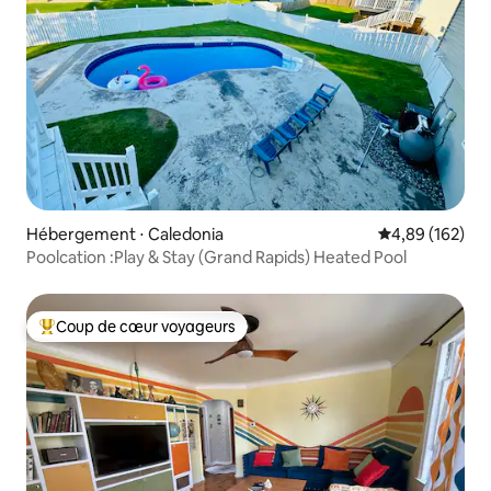
Hébergement ⋅ Caledonia
Évaluation moy
4,89 (162)
Poolcation :Play & Stay (Grand Rapids) Heated Pool
Coup de cœur voyageurs
Coups de cœur voyageurs les plus appréciés