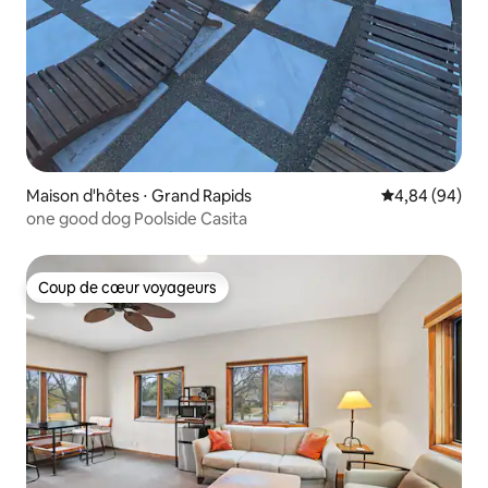
Maison d'hôtes ⋅ Grand Rapids
Évaluation mo
4,84 (94)
one good dog Poolside Casita
Coup de cœur voyageurs
Coup de cœur voyageurs