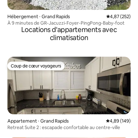
Hébergement ⋅ Grand Rapids
Évaluation moy
4,87 (252)
À 9 minutes de GR-Jacuzzi-Foyer-PingPong-Baby-foot
Locations d'appartements avec
climatisation
Coup de cœur voyageurs
Coup de cœur voyageurs
Appartement ⋅ Grand Rapids
Évaluation moy
4,89 (149)
Retreat Suite 2 : escapade confortable au centre-ville