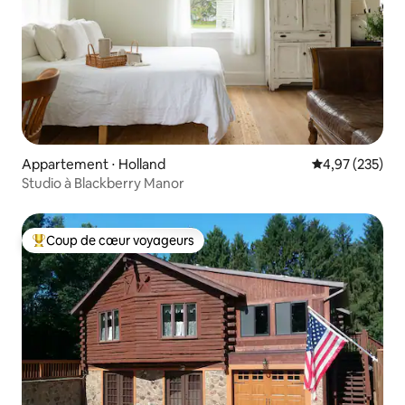
Appartement ⋅ Holland
Évaluation moy
4,97 (235)
Studio à Blackberry Manor
Coup de cœur voyageurs
Coups de cœur voyageurs les plus appréciés