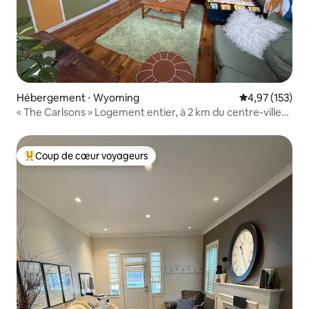
Hébergement ⋅ Wyoming
Évaluation moy
4,97 (153)
« The Carlsons » Logement entier, à 2 km du centre-ville
de GR !
Coup de cœur voyageurs
Coups de cœur voyageurs les plus appréciés