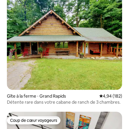
Gîte à la ferme ⋅ Grand Rapids
Évaluation moy
4,94 (182)
Détente rare dans votre cabane de ranch de 3 chambres.
Coup de cœur voyageurs
Coup de cœur voyageurs