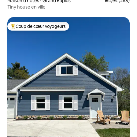
Maison d'hôtes ⋅ Grand Rapids
Évaluation moy
4,94 (268)
Tiny house en ville
Coup de cœur voyageurs
Coups de cœur voyageurs les plus appréciés