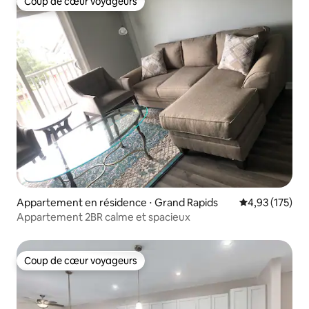
Coup de cœur voyageurs
Coup de cœur voyageurs
Appartement en résidence ⋅ Grand Rapids
Évaluation moy
4,93 (175)
Appartement 2BR calme et spacieux
Coup de cœur voyageurs
Coup de cœur voyageurs