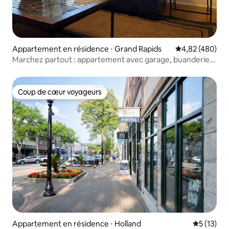
Appartement en résidence ⋅ Grand Rapids
Évaluation moy
4,82 (480)
Marchez partout : appartement avec garage, buanderie,
balcon
Coup de cœur voyageurs
Coup de cœur voyageurs
Appartement en résidence ⋅ Holland
Évaluation
5 (13)