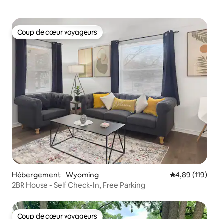
Coup de cœur voyageurs
Coup de cœur voyageurs
Hébergement ⋅ Wyoming
Évaluation moy
4,89 (119)
2BR House - Self Check-In, Free Parking
Coup de cœur voyageurs