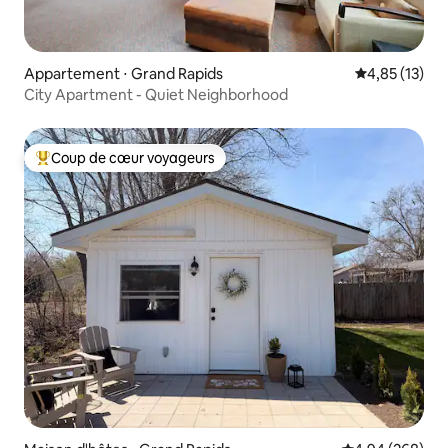
Appartement ⋅ Grand Rapids
Évaluation mo
4,85 (13)
City Apartment - Quiet Neighborhood
Coup de cœur voyageurs
Coups de cœur voyageurs les plus appréciés