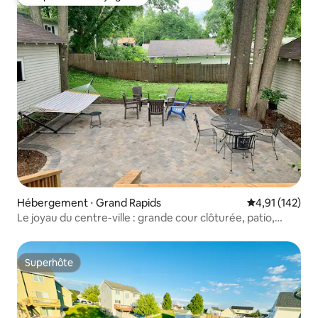
Coup de cœur voyageurs
Hébergement ⋅ Grand Rapids
Évaluation moy
4,91 (142)
Le joyau du centre-ville : grande cour clôturée, patio,
parking !
Superhôte
Superhôte