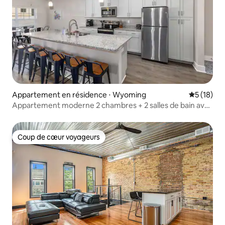
Appartement en résidence ⋅ Wyoming
Évaluation
5 (18)
Appartement moderne 2 chambres + 2 salles de bain avec
garage et patio
Coup de cœur voyageurs
Coup de cœur voyageurs