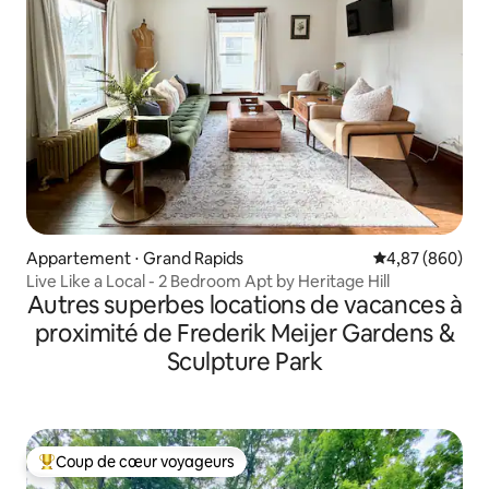
Appartement ⋅ Grand Rapids
Évaluation moy
4,87 (860)
Live Like a Local - 2 Bedroom Apt by Heritage Hill
Autres superbes locations de vacances à
proximité de Frederik Meijer Gardens &
Sculpture Park
Coup de cœur voyageurs
Coups de cœur voyageurs les plus appréciés