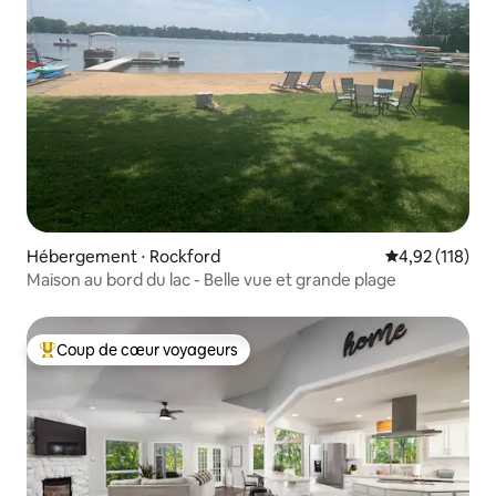
Hébergement ⋅ Rockford
Évaluation moy
4,92 (118)
Maison au bord du lac - Belle vue et grande plage
Coup de cœur voyageurs
Coups de cœur voyageurs les plus appréciés