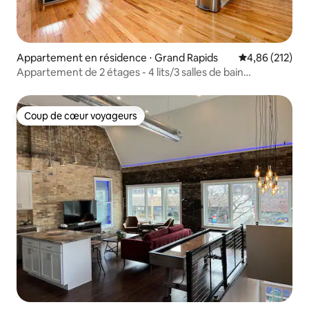
Appartement en résidence ⋅ Grand Rapids
Évaluation moy
4,86 (212)
Appartement de 2 étages - 4 lits/3 salles de bain
complètes
Coup de cœur voyageurs
Coup de cœur voyageurs