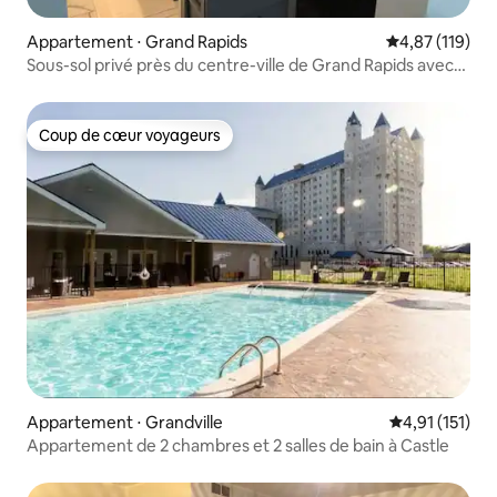
Appartement ⋅ Grand Rapids
Évaluation moy
4,87 (119)
Sous-sol privé près du centre-ville de Grand Rapids avec
salle de bain privée
Coup de cœur voyageurs
Coup de cœur voyageurs
Appartement ⋅ Grandville
Évaluation mo
4,91 (151)
Appartement de 2 chambres et 2 salles de bain à Castle