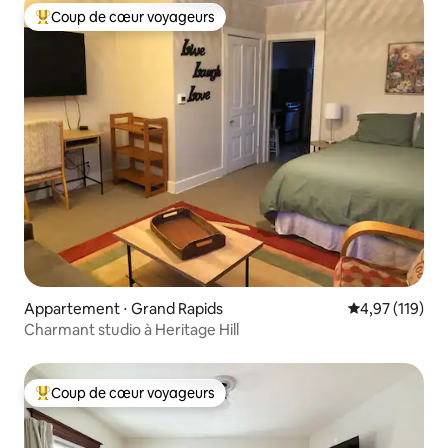
Coup de cœur voyageurs
Coups de cœur voyageurs les plus appréciés
Appartement ⋅ Grand Rapids
Évaluation moy
4,97 (119)
Charmant studio à Heritage Hill
Coup de cœur voyageurs
Coups de cœur voyageurs les plus appréciés