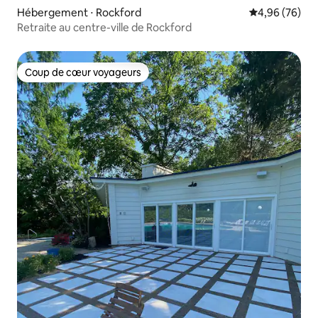
Hébergement ⋅ Rockford
Évaluation mo
4,96 (76)
Retraite au centre-ville de Rockford
Coup de cœur voyageurs
Coup de cœur voyageurs