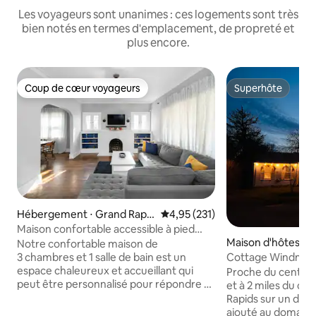
Les voyageurs sont unanimes : ces logements sont très
bien notés en termes d'emplacement, de propreté et
plus encore.
Coup de cœur voyageurs
Superhôte
Coup de cœur voyageurs
Superhôte
Hébergement ⋅ Grand Rapid
Évaluation moyenne sur la base 
4,95 (231)
s
Maison confortable accessible à pied
Maison d'hôtes ⋅ 
pour le meilleur de Grand Rapids !
Notre confortable maison de
ds
Cottage Windmer
3 chambres et 1 salle de bain est un
espace chaleureux et accueillant qui
Proche du centre-
peut être personnalisé pour répondre à
et à 2 miles du c
vos besoins ! Nous sommes à moins d'un
Rapids sur un doma
mile des attractions préférées,
ajouté au domaine