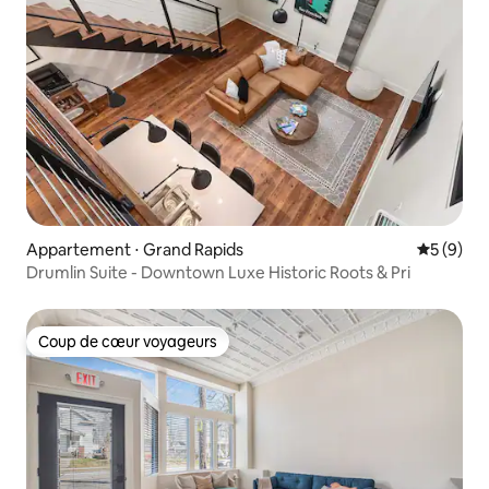
Appartement ⋅ Grand Rapids
Évaluatio
5 (9)
Drumlin Suite - Downtown Luxe Historic Roots & Pri
Coup de cœur voyageurs
Coup de cœur voyageurs