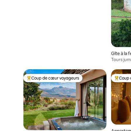
Gîte à la 
Tours jume
Coup de cœur voyageurs
Coup 
Coups de cœur voyageurs les plus appréciés
Coups de
Appartem