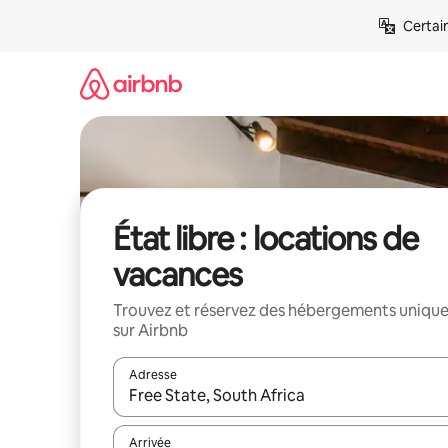
Aller
Certai
directement
au
contenu
État libre : locations de
vacances
Trouvez et réservez des hébergements uniqu
sur Airbnb
Adresse
Lorsque les résultats s'affichent, utilisez les flèc
Arrivée