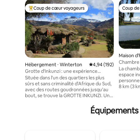
Coup de cœur voyageurs
Coup de
Coups de cœur voyageurs les plus appréciés
Coup de
Maison d'
Chambre 
Hébergement ⋅ Winterton
Évaluation moyenne sur 
4,94 (192)
La chambr
Grotte d'Inkunzi : une expérience
espace i
africaine unique.
Située dans l'un des quartiers les plus
personnes
sûrs et sans criminalité d'Afrique du Sud,
8 km (3 k
avec des routes goudronnées jusqu'au
gravier) à
bout, se trouve la GROTTE INKUNZI. Une
direction
unité totalement unique, construite par
indépenda
le propriétaire avec un thème Bushman.
Équipements p
avec vue s
1 chambre seulement avec lit double. Lit
montagnes
simple dans le salon. Un incroyable bain
literie 10
« roche » et une douche séparée. Donne
d'une kit
sur une belle piscine rocheuse. Très
fournit de
privé. 2 autres logements moins chers
ustensiles