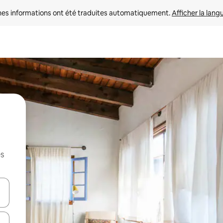
nes informations ont été traduites automatiquement. 
Afficher la lang
es
hes vers le haut et vers le bas pour les parcourir ou en appuyant et en fai