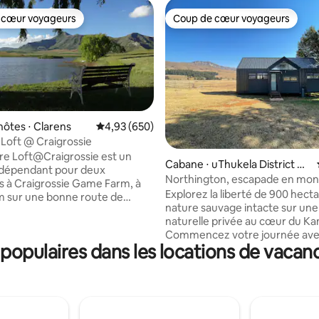
 cœur voyageurs
Coup de cœur voyageurs
 cœur voyageurs
Coup de cœur voyageurs
hôtes ⋅ Clarens
Évaluation moyenne sur la base de 650 commen
4,93 (650)
Loft @ Craigrossie
la base de 192 commentaires : 4,94 sur 5
e Loft@Craigrossie est un
Cabane ⋅ uThukela District M
ndépendant pour deux
unicipality
Northington, escapade en mo
 à Craigrossie Game Farm, à
Explorez la liberté de 900 hect
m sur une bonne route de
nature sauvage intacte sur une
 l'extérieur de Clarens en
naturelle privée au cœur du K
 de Golden Gate. L'espace
Commencez votre journée ave
nt dispose d'une chambre loft
opulaires dans les locations de vacance
sur la montagne alors que les g
ur les barrages et les
errent en contrebas ou passez
, d'un lit Queen Size avec une
pêche à la mouche matinale tra
0 % coton, d'une salle de bain et
dans votre propre barrage à tru
chenette en bas. Un forage
privé. Explorez les sentiers de
 l'eau. DSTV, WiFi, thé, café et
pittoresques et découvrez des
 de cuisine (épices et huile