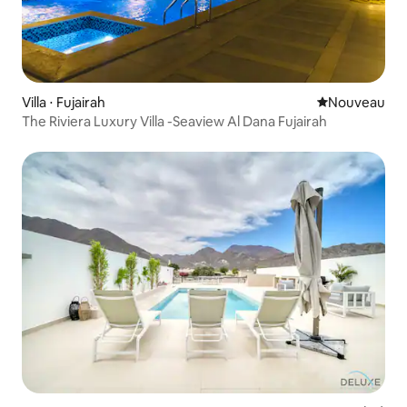
Villa ⋅ Fujairah
Nouvel hébe
Nouveau
The Riviera Luxury Villa -Seaview Al Dana Fujairah