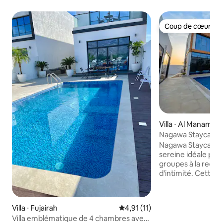
Coup de cœur vo
Coup de cœur vo
Villa ⋅ Al Manama
Nagawa Staycatio
Nagawa Staycation
sereine idéale pour
groupes à la rech
d'intimité. Cette s
4 chambres dispos
privée, d'un jacuzzi
complétés par une
Villa ⋅ Fujairah
Évaluation moyenne sur la bas
4,91 (11)
équipée, cinq salle
Villa emblématique de 4 chambres avec
équipements mode