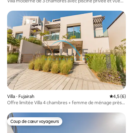
Villa moderne de 3 chambres avec piscine privée et vue
sur la montagne
Villa ⋅ Fujairah
Évaluation 
4,5 (6)
Offre limitée Villa 4 chambres + femme de ménage près
de la plage
Coup de cœur voyageurs
Coup de cœur voyageurs