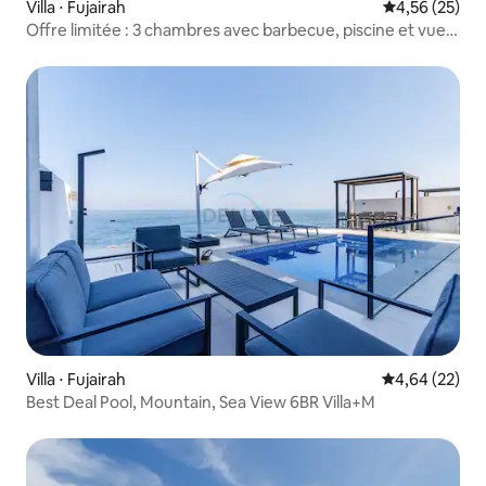
Villa ⋅ Fujairah
Évaluation mo
4,56 (25)
Offre limitée : 3 chambres avec barbecue, piscine et vue
relaxante
Villa ⋅ Fujairah
Évaluation mo
4,64 (22)
Best Deal Pool, Mountain, Sea View 6BR Villa+M