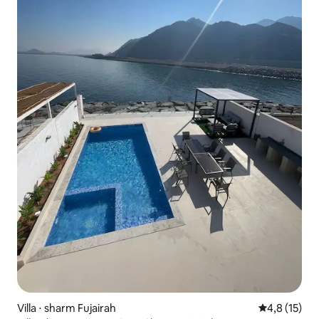
Villa ⋅ sharm Fujairah
Évaluation m
4,8 (15)