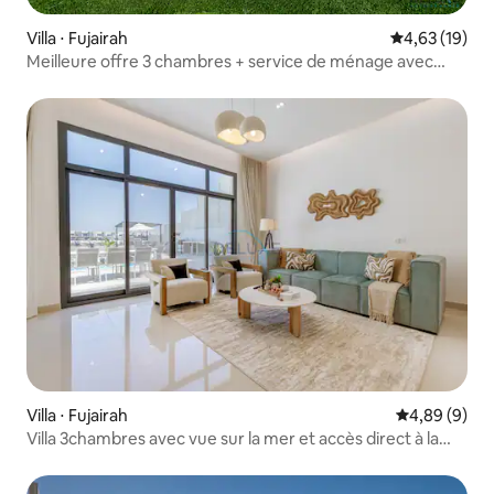
Villa ⋅ Fujairah
Évaluation mo
4,63 (19)
Meilleure offre 3 chambres + service de ménage avec
piscine. Parfait pour les groupes
Villa ⋅ Fujairah
Évaluation m
4,89 (9)
Villa 3chambres avec vue sur la mer et accès direct à la
plage