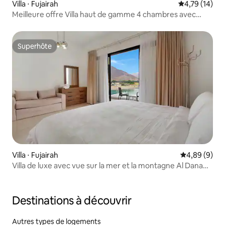
Villa ⋅ Fujairah
Évaluation mo
4,79 (14)
Meilleure offre Villa haut de gamme 4 chambres avec
piscine et chambre de service
Superhôte
Superhôte
Villa ⋅ Fujairah
Évaluation m
4,89 (9)
Villa de luxe avec vue sur la mer et la montagne Al Dana
Paradise
Destinations à découvrir
Autres types de logements