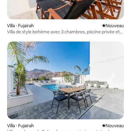
Villa ⋅ Fujairah
Nouvel hébe
Nouveau
Villa de style bohème avec 3 chambres, piscine privée et
vue sur la montagne
Villa ⋅ Fujairah
Nouvel hébe
Nouveau