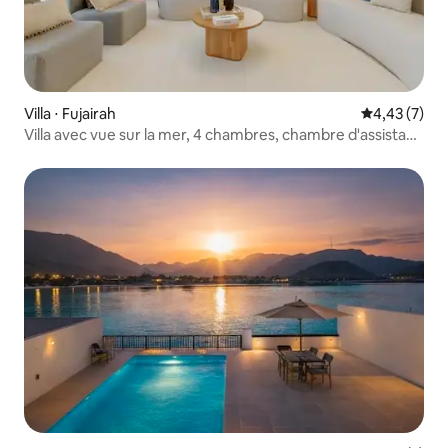
Villa ⋅ Fujairah
Évaluation m
4,43 (7)
Villa avec vue sur la mer, 4 chambres, chambre d'assistant
et piscine chauffée