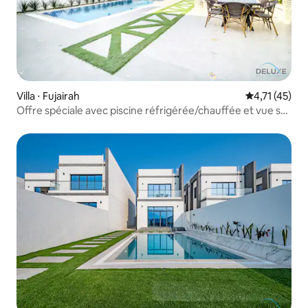
Villa ⋅ Fujairah
Évaluation mo
4,71 (45)
Offre spéciale avec piscine réfrigérée/chauffée et vue sur
l'océan