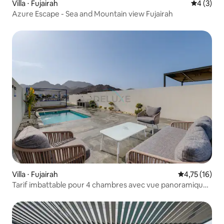
Villa ⋅ Fujairah
Évaluatio
4 (3)
Azure Escape - Sea and Mountain view Fujairah
Villa ⋅ Fujairah
Évaluation mo
4,75 (16)
Tarif imbattable pour 4 chambres avec vue panoramique
sur la montagne