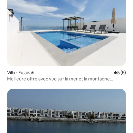
Villa ⋅ Fujairah
Évaluatio
5 (5)
Meilleure offre avec vue sur la mer et la montagne
4BRVilla et piscine privée