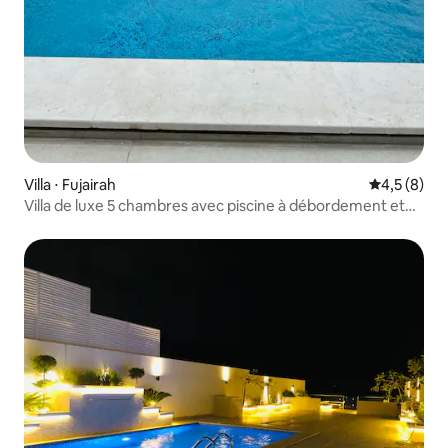
Villa ⋅ Fujairah
Évaluation 
4,5 (8)
Villa de luxe 5 chambres avec piscine à débordement et
vue panoramique sur la mer