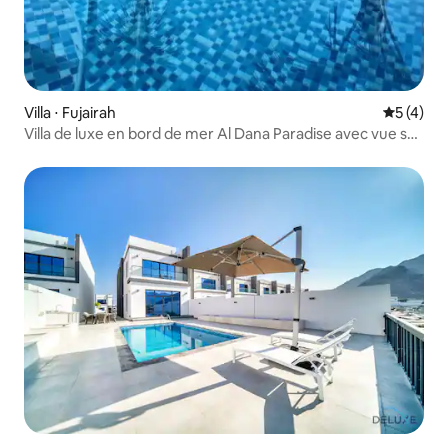
Villa ⋅ Fujairah
Évaluatio
5 (4)
Villa de luxe en bord de mer Al Dana Paradise avec vue sur
la marina