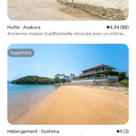
Hutte ⋅ Asakura
Évaluation mo
4,94 (88)
Ancienne maison traditionnelle rénovée avec un intérieur
moderne, située dans la nature d'Akizuki
Superhôte
Superhôte
Hébergement ⋅ Itoshima
Évaluatio
5 (3)