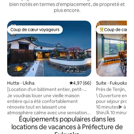
bien notés en termes d'emplacement, de propreté et
plus encore.
Coup de cœur voyageurs
Coup de cœur 
Coup de cœur voyageurs
Coups de cœur vo
Hutte ⋅ Ukiha
Évaluation moyenne sur la base
4,97 (66)
Suite ⋅ Fukuoka
[Location d'un bâtiment entier, petit-
Près de Tenjin, Ha
déjeuner inclus] ~ 10 personnes peuvent
Ohori/parking
Je voudrais louer une vieille maison
\ Ouverture en ao
l'utiliser ! Profitez-en en famille ou entre
entière qui a été confortablement
pour séjour prolo
amis !
rénovée tout en laissant une
10 minutes▶ à pied
atmosphère calme avec une sensation
Shin/À 10 minutes 
Équipements populaires dans les
d'★histoire.★Entièrement privé et idéal
▶4 lits/2 chambre
pour les familles et les groupes d'amis !
6 personnes/1 plac
locations de vacances à Préfecture de
De 14 h à l'arrivée anticipée, il est
Accès ▶direct aux