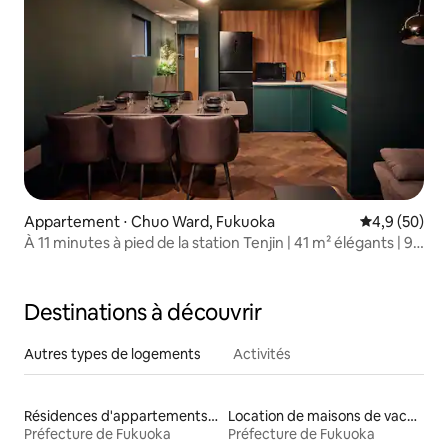
Appartement ⋅ Chuo Ward, Fukuoka
Évaluation m
4,9 (50)
À 11 minutes à pied de la station Tenjin | 41 m² élégants | 9
étages au total, 4 espaces design, 6e étage | Bois et blanc
de qualité supérieure.
Destinations à découvrir
Autres types de logements
Activités
Résidences d'appartements en location
Location de maisons de vacances
Préfecture de Fukuoka
Préfecture de Fukuoka