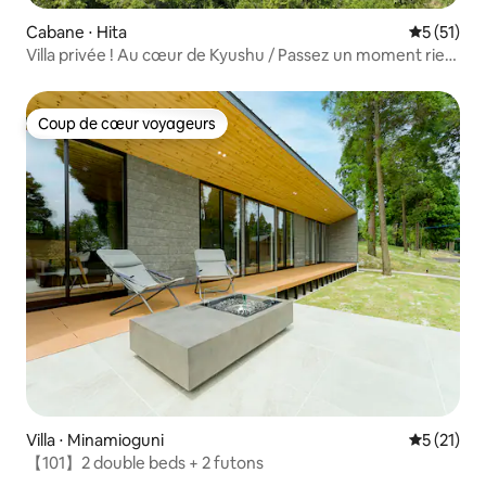
Cabane ⋅ Hita
Évaluation
5 (51)
Villa privée ! Au cœur de Kyushu / Passez un moment rien
que pour vous dans un espace unique avec une vue
imprenable qui vous ouvre le cœur / Villa de montagne
Coup de cœur voyageurs
Coup de cœur voyageurs
Villa ⋅ Minamioguni
Évaluation
5 (21)
【101】2 double beds + 2 futons