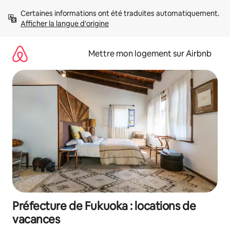
Aller
Certaines informations ont été traduites automatiquement. 
directement
Afficher la langue d'origine
au
contenu
Mettre mon logement sur Airbnb
Préfecture de Fukuoka : locations de
vacances