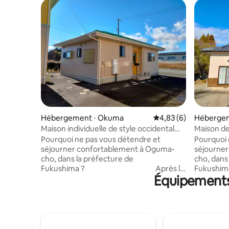
Hébergement ⋅ Okuma
Évaluation moyenne s
4,83 (6)
Héberge
Maison individuelle de style occidental
Maison de
pour les groupes familiaux
les group
Pourquoi ne pas vous détendre et
Pourquoi 
séjourner confortablement à Oguma-
séjourne
cho, dans la préfecture de
cho, dans
Fukushima ? Après le
Fukush
Équipements 
grand tremblement de terre de l'est du
grand tre
Japon, Ogamachi est connue comme
Japon, O
« une ville sans population ».Située sur
« une vill
Hama-dori, cette ville a une réalité que
Hama-dori,
seule une partie des habitants sont
seule une
revenus.Avec de nombreux dirigeants, y
revenus.A