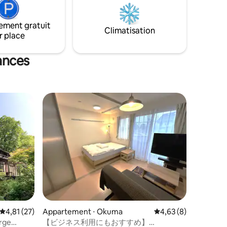
nent,
également disponible pour les groupes,
en famill
ment
les familles, la formation de l'entreprise,
horaires 
ement gratuit
etc. C'est un endroit où vous pouvez
enregistre
Climatisation
r place
ons
vous réveiller au son des oiseaux le
de bain p
e veux
matin, et si vous êtes calme, vous
attribué.
s à
pouvez entendre le babillage de la
uniquemen
ances
rivière. Vous pouvez séjourner dans une
n'est pas
ous
nature extraordinaire et séjourner dans
 pour
un environnement différent de celui d'un
 à
endroit normal où séjourner.
é en
n ville.
n peu plus
 en
mme un
 À 5
sur la
ponible
rson
u'à 3
é
ntaires : 4,69 sur 5
Évaluation moyenne sur la base de 27 commentaires : 4,81 sur 5
4,81 (27)
Appartement ⋅ Okuma
Évaluation moyenne s
4,63 (8)
it double
erge
【ビジネス利用にもおすすめ】