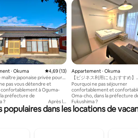
ur la base de 6 commentaires : 4,83 sur 5
ment ⋅ Okuma
Évaluation moyenne sur la base de 13 comme
4,69 (13)
Appartement ⋅ Okuma
 maître japonaise privée pour
【ビジネス利用にもおすすめ】
es familiaux
Fukushima Minpaku Project 10
ne pas vous détendre et
Pourquoi ne pas séjourner
r confortablement à Oguma-
confortablement et confortab
 la préfecture de
Oma-cho, dans la préfecture d
ima ? Après le
Fukushima ? Après l
populaires dans les locations de vaca
mblement de terre de l'est du
grand tremblement de terre de 
gamachi est connue comme
Japon, Ogamachi est connue
e sans population ».Située sur
« une ville sans population ». Si
 cette ville a une réalité que
Hama-dori, cette ville a une réa
 partie des habitants sont
seule une partie des habitants 
vec de nombreux dirigeants, y
revenus. Avec de nombreux dir