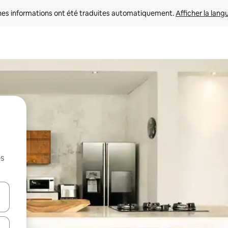
nes informations ont été traduites automatiquement. 
Afficher la lang
es
hes vers le haut et vers le bas pour les parcourir ou en appuyant et en fai