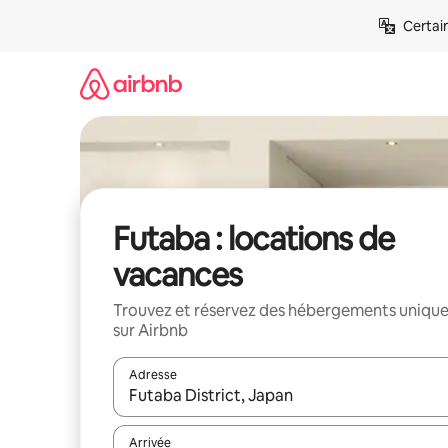
Aller
Certai
directement
au
contenu
Futaba : locations de
vacances
Trouvez et réservez des hébergements uniqu
sur Airbnb
Adresse
Lorsque les résultats s'affichent, utilisez les flèc
Arrivée