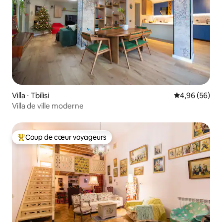
Villa ⋅ Tbilisi
Évaluation mo
4,96 (56)
Villa de ville moderne
Coup de cœur voyageurs
Coups de cœur voyageurs les plus appréciés