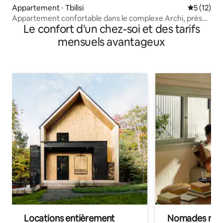
Appartement ⋅ Tbilisi
Évaluation
5 (12)
Appartement confortable dans le complexe Archi, près
Le confort d'un chez-soi et des tarifs
du métro
mensuels avantageux
Locations entièrement
Nomades num