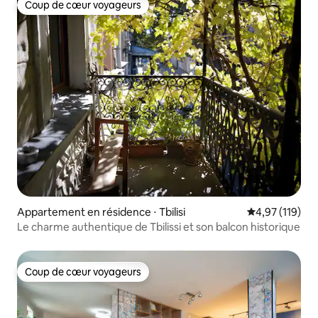
Coup de cœur voyageurs
Coup de cœur voyageurs
Appartement en résidence ⋅ Tbilisi
Évaluation moy
4,97 (119)
Le charme authentique de Tbilissi et son balcon historique
Coup de cœur voyageurs
Coup de cœur voyageurs