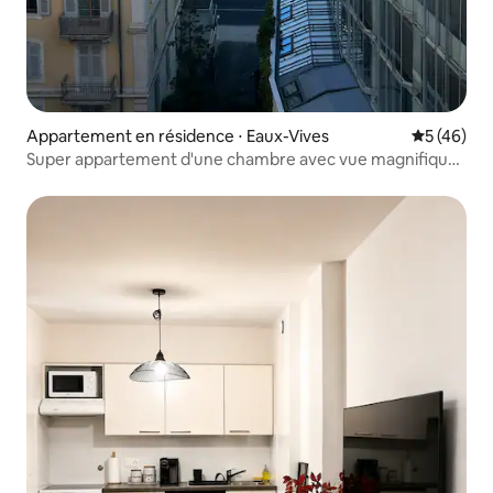
Appartement en résidence ⋅ Eaux-Vives
Évaluation
5 (46)
Super appartement d'une chambre avec vue magnifique
sur le lac