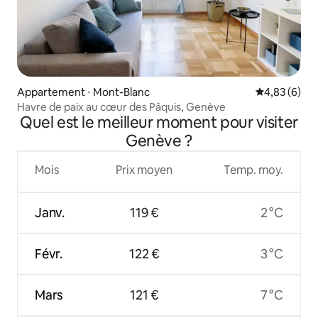
Appartement ⋅ Mont-Blanc
Évaluation m
4,83 (6)
Havre de paix au cœur des Pâquis, Genève
Quel est le meilleur moment pour visiter
Genève ?
Mois
Prix moyen
Temp. moy.
Janv.
119 €
2 °C
Févr.
122 €
3 °C
Mars
121 €
7 °C