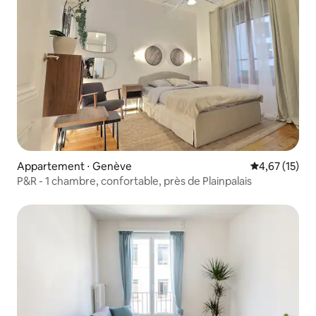
Appartement ⋅ Genève
Évaluation mo
4,67 (15)
P&R - 1 chambre, confortable, près de Plainpalais