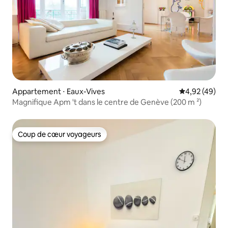
Appartement ⋅ Eaux-Vives
Évaluation mo
4,92 (49)
Magnifique Apm 't dans le centre de Genève (200 m ²)
Coup de cœur voyageurs
Coup de cœur voyageurs