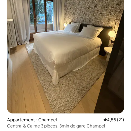
Appartement ⋅ Champel
Évaluation mo
4,86 (21)
Central & Calme 3 pièces, 3min de gare Champel