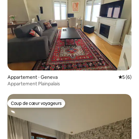
Appartement ⋅ Geneva
Évaluatio
5 (6)
Appartement Plainpalais
Coup de cœur voyageurs
Coup de cœur voyageurs