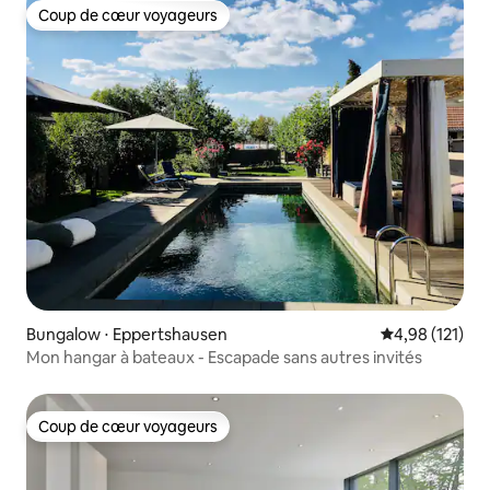
Coup de cœur voyageurs
Coup de cœur voyageurs
Bungalow ⋅ Eppertshausen
Évaluation moy
4,98 (121)
Mon hangar à bateaux - Escapade sans autres invités
Coup de cœur voyageurs
Coup de cœur voyageurs