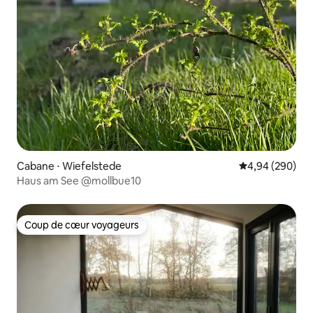
Cabane ⋅ Wiefelstede
Évaluation moy
4,94 (290)
Haus am See @mollbue10
Coup de cœur voyageurs
Coup de cœur voyageurs