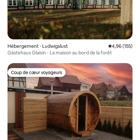
Hébergement ⋅ Ludwigslust
Évaluation moy
4,96 (155)
Gästehaus Glaisin - La maison au bord de la forêt
Coup de cœur voyageurs
Coup de cœur voyageurs