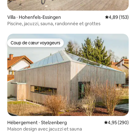
Villa ⋅ Hohenfels-Essingen
Évaluation moy
4,89 (153)
Piscine, jacuzzi, sauna, randonnée et grottes
Coup de cœur voyageurs
Coup de cœur voyageurs
Hébergement ⋅ Stelzenberg
Évaluation moy
4,95 (290)
Maison design avec jacuzzi et sauna