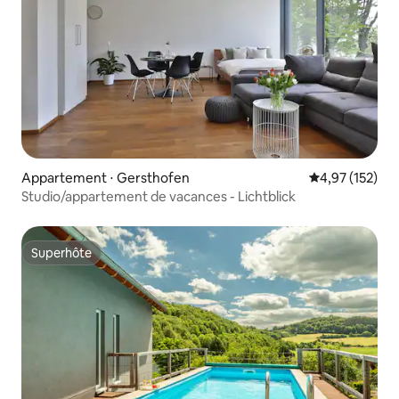
Appartement ⋅ Gersthofen
Évaluation moy
4,97 (152)
Studio/appartement de vacances - Lichtblick
Superhôte
Superhôte