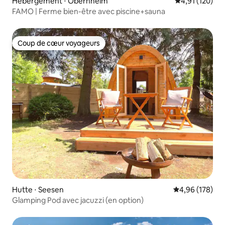
Hébergement ⋅ Obernheim
Évaluation moy
4,91 (120)
FAMO | Ferme bien-être avec piscine+sauna
Coup de cœur voyageurs
Coup de cœur voyageurs
Hutte ⋅ Seesen
Évaluation moy
4,96 (178)
Glamping Pod avec jacuzzi (en option)