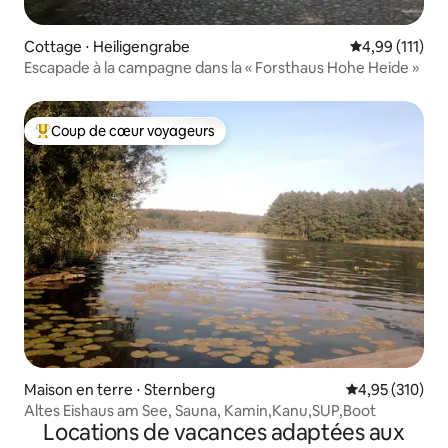
Cottage ⋅ Heiligengrabe
Évaluation moy
4,99 (111)
Escapade à la campagne dans la « Forsthaus Hohe Heide »
Coup de cœur voyageurs
Coups de cœur voyageurs les plus appréciés
Maison en terre ⋅ Sternberg
Évaluation moy
4,95 (310)
Altes Eishaus am See, Sauna, Kamin,Kanu,SUP,Boot
Locations de vacances adaptées aux