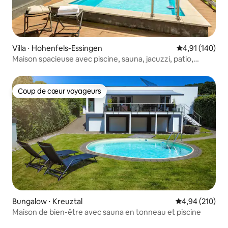
Villa ⋅ Hohenfels-Essingen
Évaluation moy
4,91 (140)
Maison spacieuse avec piscine, sauna, jacuzzi, patio,
barbecue
Coup de cœur voyageurs
Coup de cœur voyageurs
Bungalow ⋅ Kreuztal
Évaluation moy
4,94 (210)
Maison de bien-être avec sauna en tonneau et piscine