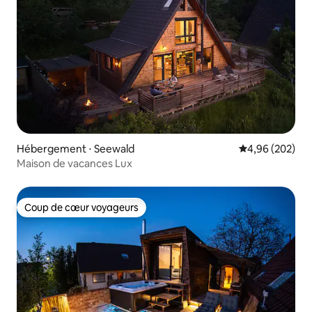
Hébergement ⋅ Seewald
Évaluation moy
4,96 (202)
Maison de vacances Lux
Coup de cœur voyageurs
Coup de cœur voyageurs