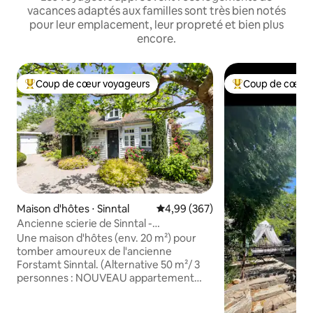
vacances adaptés aux familles sont très bien notés
pour leur emplacement, leur propreté et bien plus
encore.
Coup de cœur voyageurs
Coup de cœur 
Coups de cœur voyageurs les plus appréciés
Coups de cœur vo
Maison d'hôtes ⋅ Sinntal
Évaluation moyenne sur la base 
4,99 (367)
Ancienne scierie de Sinntal -
naturellement charmante
Une maison d'hôtes (env. 20 m²) pour
tomber amoureux de l'ancienne
Forstamt Sinntal. (Alternative 50 m²/ 3
personnes : NOUVEAU appartement
Altes Forstamt Sinntal) Équipement de
qualité avec chauffage par le sol,