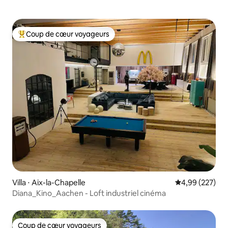
Coup de cœur voyageurs
Coups de cœur voyageurs les plus appréciés
Villa ⋅ Aix-la-Chapelle
Évaluation moy
4,99 (227)
Diana_Kino_Aachen - Loft industriel cinéma
Coup de cœur voyageurs