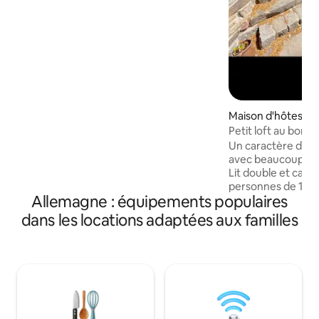
matelas à ressorts ensachés + détails
soignés, tels que l'éclairage L'éclairage
crée un climat de bien-être absolu
Jardin privé avec terrasse + barbecue.
Points de vue de rêve dans la Rhön + le
Spessart 1 animal de compagnie
bienvenu Beaux thermes + domaines
skiables dans les environs Réseau de
pistes cyclables de qualité, par ex. piste
Maison d'hôtes ⋅ E
cyclable Rhönexpr.Bahn, R2 Baignade
Petit loft au bord 
naturelle, randonnée, pêche à la
Un caractère de lo
mouche
avec beaucoup d'at
Lit double et canap
personnes de 140 
Allemagne : équipements populaires
pliant, ainsi qu'u
salle de bain/bai
dans les locations adaptées aux familles
spacieuse. Espace
indépendante. Esp
avec table / canap
petit étang. Malgr
avec la maison pr
et intimité complè
idéal pour les amo