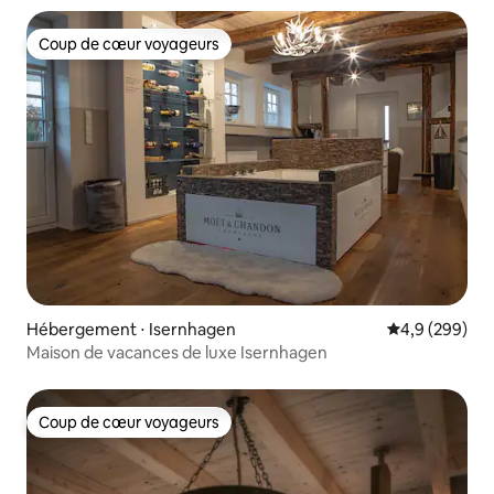
Coup de cœur voyageurs
Coup de cœur voyageurs
Hébergement ⋅ Isernhagen
Évaluation mo
4,9 (299)
Maison de vacances de luxe Isernhagen
Coup de cœur voyageurs
Coup de cœur voyageurs