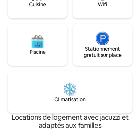
lisière de forêt. À
Cuisine
Wifi
Baldeneysee. Tra
(5 min en bus/ligne
6)
Stationnement
Piscine
gratuit sur place
Climatisation
Locations de logement avec jacuzzi et
adaptés aux familles