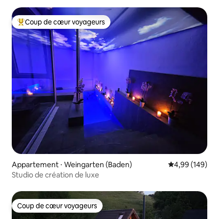
Coup de cœur voyageurs
Coups de cœur voyageurs les plus appréciés
Appartement ⋅ Weingarten (Baden)
Évaluation moy
4,99 (149)
Studio de création de luxe
Coup de cœur voyageurs
Coup de cœur voyageurs