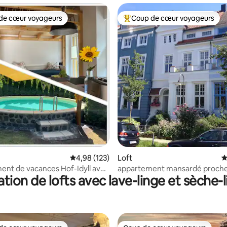
de cœur voyageurs
Coup de cœur voyageurs
 cœur voyageurs les plus appréciés
Coups de cœur voyageurs les p
 la base de 281 commentaires : 4,93 sur 5
Évaluation moyenne sur la base de 123 comme
4,98 (123)
Loft
É
nt de vacances Hof-Idyll avec
appartement mansardé proche
tion de lofts avec lave-linge et sèche-
sauna tonneau / aire de jeux
ville