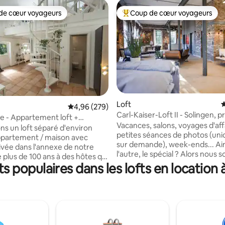
de cœur voyageurs
Coup de cœur voyageurs
 cœur voyageurs les plus appréciés
Coups de cœur voyageurs les p
la base de 187 commentaires : 4,98 sur 5
Loft
É
Évaluation moyenne sur la base de 279 commen
4,96 (279)
Carl-Kaiser-Loft II - Solingen, p
 - Appartement loft +
Ddorf, Cologne
Vacances, salons, voyages d'aff
+ Jardin + Parking
ns un loft séparé d'environ
petites séances de photos (u
ppartement / maison avec
sur demande), week-ends... A
ivée dans l'annexe de notre
l'autre, le spécial ? Alors nous
 plus de 100 ans à des hôtes qui
sur la même longueur d'onde. L
 populaires dans les lofts en location
sser la nuit « différemment » !
fabrication d'épées, entièreme
ement est autonome + séparé
rénovée, vous offre une ambia
son principale. Une terrasse
fait tourner le temps un peu pl
une partie de jardin privé font
lentement. Parking disponible, 1
partement. Autour de la
min du centre-ville, divers rest
 y a des forêts et des champs,
magasins, liaison ferroviaire ré
eut se promener ou faire du vélo