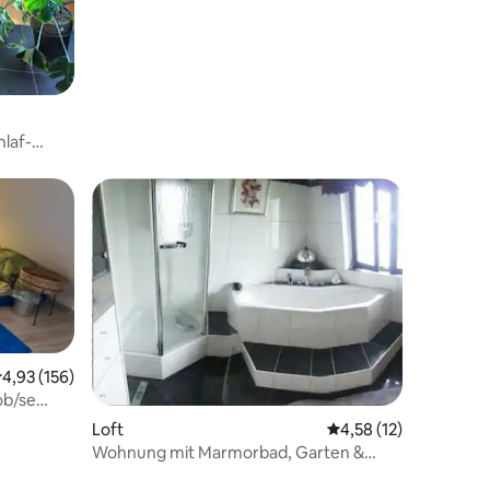
hlaf-
lus appréciés
valuation moyenne sur la base de 156 commentaires : 4,93 sur 5
4,93 (156)
ob/se
Loft
Évaluation moyenne su
4,58 (12)
ntaires : 4,77 sur 5
Wohnung mit Marmorbad, Garten &
Teich