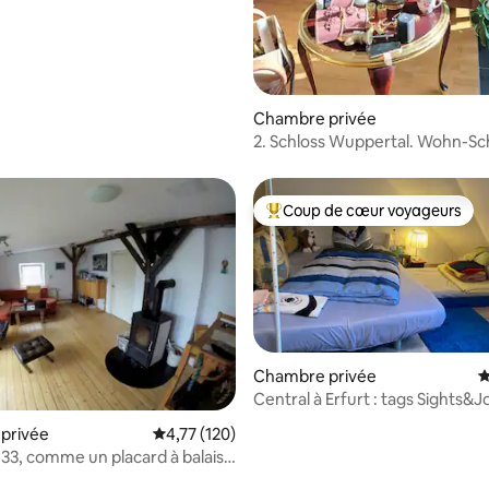
Chambre privée
2. Schloss Wuppertal. Wohn-Sc
Terrassen-zimmer
Coup de cœur voyageurs
Coups de cœur voyageurs les p
Chambre privée
É
Central à Erfurt : tags Sights&J
r la base de 190 commentaires : 4,9 sur 5
détendre la nuit
privée
Évaluation moyenne sur la base de 120 comme
4,77 (120)
3, comme un placard à balais
t