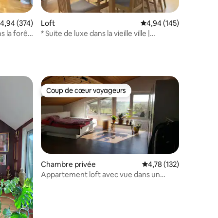
ntaires : 4,91 sur 5
valuation moyenne sur la base de 374 commentaires : 4,94 sur 5
4,94 (374)
Loft
Évaluation moyenne sur
4,94 (145)
s la forêt
* Suite de luxe dans la vieille ville |
Penthouse XXL | 170 m ²*
Coup de cœur voyageurs
Coup de cœur voyageurs
Chambre privée
Évaluation moyenne sur
4,78 (132)
Appartement loft avec vue dans un
endroit idyllique
ntaires : 4,73 sur 5