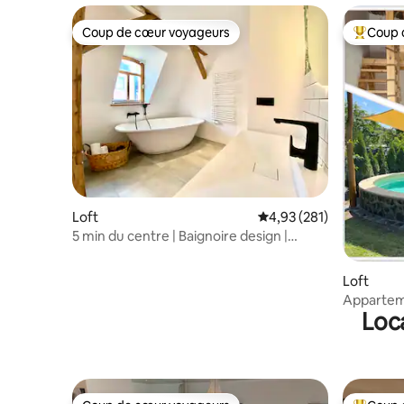
Coup de cœur voyageurs
Coup 
Coup de cœur voyageurs
Coups de
Loft
Évaluation moyenne sur
4,93 (281)
5 min du centre | Baignoire design |
Arrivée 24h/24
Loft
Apparteme
Loca
piscine / 