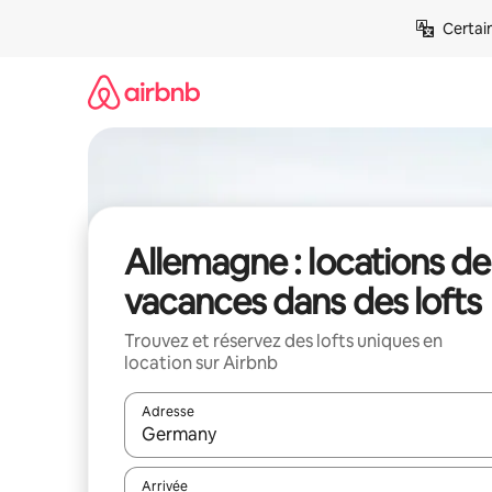
Aller
Certai
directement
au
contenu
Allemagne : locations de
vacances dans des lofts
Trouvez et réservez des lofts uniques en
location sur Airbnb
Adresse
Lorsque les résultats s'affichent, utilisez les flèc
Arrivée