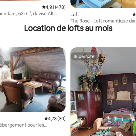
la base de 198 commentaires : 4,94 sur 5
Évaluation moyenne sur la base de 478 comme
4,91 (478)
ant, 63 m ², devise Alt
Loft
É
 le nouveau.
The Rose - Loft romantique dan
Location de lofts au mois
de Spessart
Superhôte
Superhôte
r la base de 53 commentaires : 4,91 sur 5
Évaluation moyenne sur la base de 30 comme
4,73 (30)
bergement pour les
s peu exigeantes