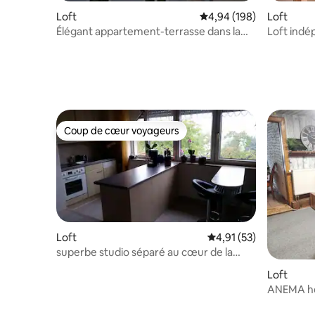
Loft
Évaluation moyenne sur 
4,94 (198)
Loft
Élégant appartement-terrasse dans la
Loft indépend
ville de Francfort
rencontre
Coup de cœur voyageurs
Coup de cœur voyageurs
Loft
Évaluation moyenne su
4,91 (53)
superbe studio séparé au cœur de la
Lusace
Loft
ANEMA hé
personne