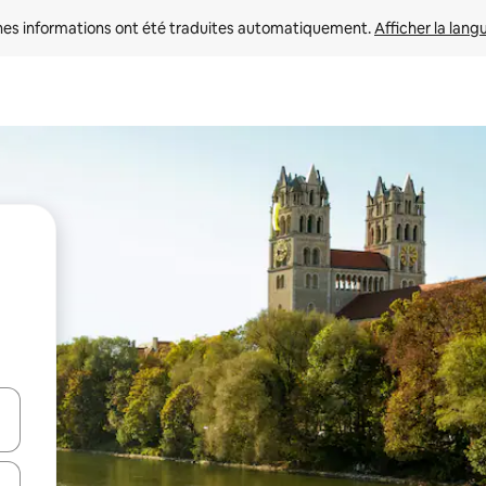
nes informations ont été traduites automatiquement. 
Afficher la lang
hes vers le haut et vers le bas pour les parcourir ou en appuyant et en fai