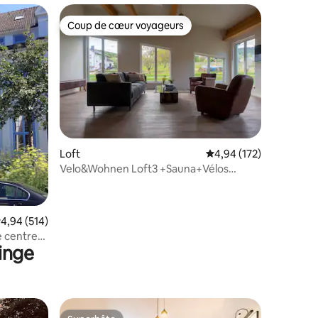
Coup de cœur voyageurs
lus appréciés
Coup de cœur voyageurs
Loft
Évaluation moyenne sur
4,94 (172)
Velo&Wohnen Loft3 +Sauna+Vélos
électriques inclus
ntaires : 4,98 sur 5
valuation moyenne sur la base de 514 commentaires : 4,94 sur 5
4,94 (514)
 centre
linge