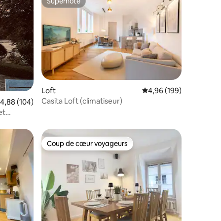
Superhôte
Superhôte
Loft
Évaluation moyenne sur
4,96 (199)
Casita Loft (climatiseur)
mmentaires : 5 sur 5
valuation moyenne sur la base de 104 commentaires : 4,88 sur 5
4,88 (104)
et
Coup de cœur voyageurs
Coup de cœur voyageurs