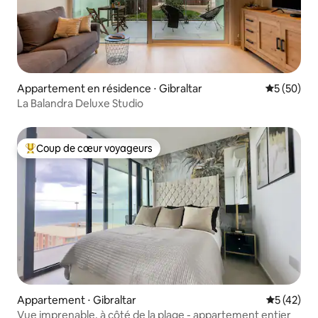
Appartement en résidence ⋅ Gibraltar
Évaluation
5 (50)
La Balandra Deluxe Studio
Coup de cœur voyageurs
Coups de cœur voyageurs les plus appréciés
Appartement ⋅ Gibraltar
Évaluation
5 (42)
Vue imprenable, à côté de la plage - appartement entier