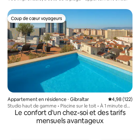
Coup de cœur voyageurs
Coup de cœur voyageurs
Appartement en résidence ⋅ Gibraltar
Évaluation moy
4,98 (122)
Studio haut de gamme • Piscine sur le toit • À 1 minute de
Le confort d'un chez-soi et des tarifs
la rue principale
mensuels avantageux