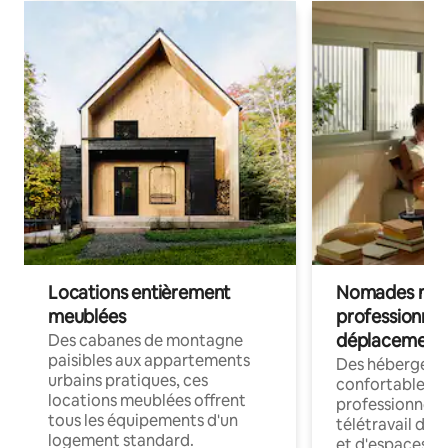
Locations entièrement
Nomades num
meublées
professionnel
déplacement
Des cabanes de montagne
paisibles aux appartements
Des hébergem
urbains pratiques, ces
confortables p
locations meublées offrent
professionnels
tous les équipements d'un
télétravail dis
logement standard.
et d'espaces de