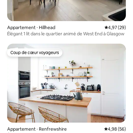
Appartement ⋅ Hillhead
Évaluation mo
4,97 (29)
Élégant 1 lit dans le quartier animé de West End à Glasgow
Coup de cœur voyageurs
Coup de cœur voyageurs
Appartement ⋅ Renfrewshire
Évaluation mo
4,98 (56)