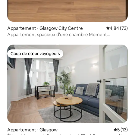
Appartement ⋅ Glasgow City Centre
Évaluation mo
4,84 (73)
Appartement spacieux d'une chambre Moment
Blythswood St
Coup de cœur voyageurs
Coup de cœur voyageurs
Appartement ⋅ Glasgow
Évaluation
5 (13)