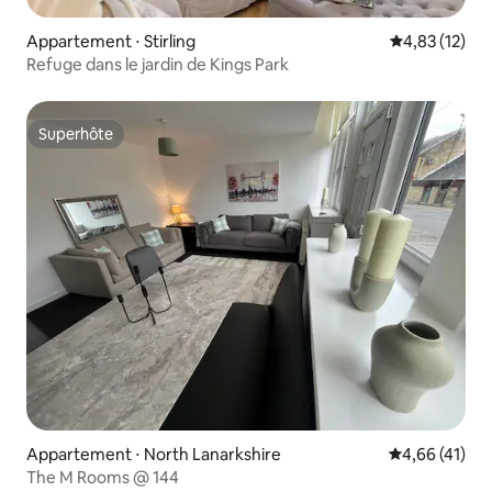
Appartement ⋅ Stirling
Évaluation mo
4,83 (12)
Refuge dans le jardin de Kings Park
Superhôte
Superhôte
Appartement ⋅ North Lanarkshire
Évaluation mo
4,66 (41)
The M Rooms @ 144