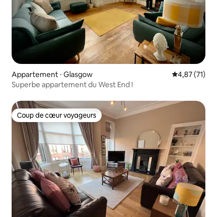
Appartement ⋅ Glasgow
Évaluation mo
4,87 (71)
Superbe appartement du West End !
Coup de cœur voyageurs
Coup de cœur voyageurs