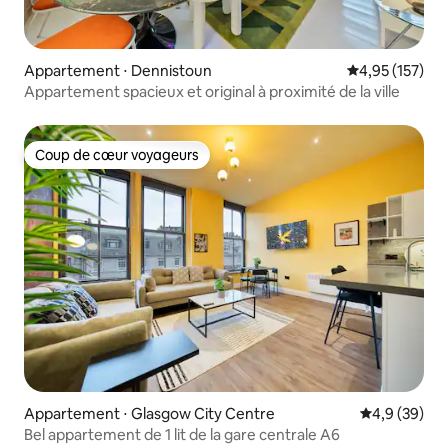
Appartement ⋅ Dennistoun
Évaluation moy
4,95 (157)
Appartement spacieux et original à proximité de la ville
Coup de cœur voyageurs
Coup de cœur voyageurs
Appartement ⋅ Glasgow City Centre
Évaluation m
4,9 (39)
Bel appartement de 1 lit de la gare centrale A6