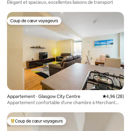
Élégant et spacieux, excellentes liaisons de transport
Coup de cœur voyageurs
Coup de cœur voyageurs
Appartement ⋅ Glasgow City Centre
Évaluation mo
4,96 (28)
Appartement confortable d'une chambre à Merchant
City
Coup de cœur voyageurs
Coups de cœur voyageurs les plus appréciés