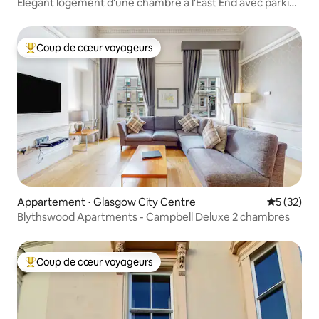
Élégant logement d'une chambre à l'East End avec parking
gratuit
Coup de cœur voyageurs
Coups de cœur voyageurs les plus appréciés
Appartement ⋅ Glasgow City Centre
Évaluation
5 (32)
Blythswood Apartments - Campbell Deluxe 2 chambres
Coup de cœur voyageurs
Coups de cœur voyageurs les plus appréciés