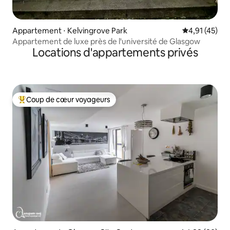
Appartement ⋅ Kelvingrove Park
Évaluation mo
4,91 (45)
Appartement de luxe près de l'université de Glasgow
Locations d'appartements privés
Coup de cœur voyageurs
Coups de cœur voyageurs les plus appréciés