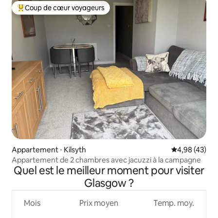
Coup de cœur voyageurs
Coups de cœur voyageurs les plus appréciés
Appartement ⋅ Kilsyth
Évaluation mo
4,98 (43)
Appartement de 2 chambres avec jacuzzi à la campagne
Quel est le meilleur moment pour visiter
Glasgow ?
Mois
Prix moyen
Temp. moy.