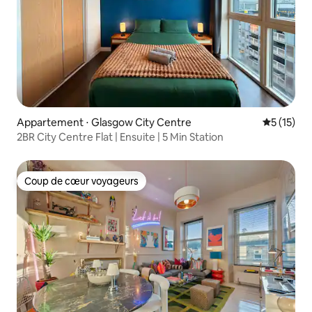
Appartement ⋅ Glasgow City Centre
Évaluation
5 (15)
2BR City Centre Flat | Ensuite | 5 Min Station
Coup de cœur voyageurs
Coup de cœur voyageurs