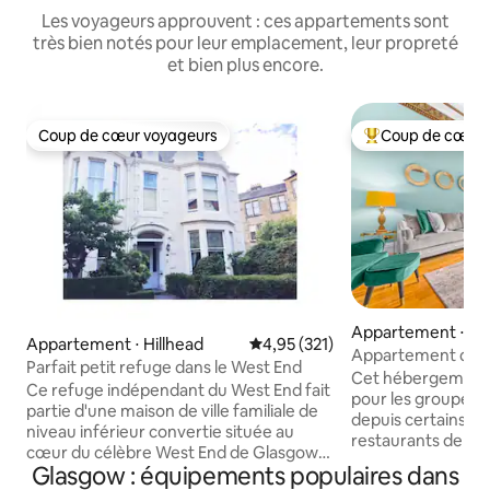
Les voyageurs approuvent : ces appartements sont
très bien notés pour leur emplacement, leur propreté
et bien plus encore.
Coup de cœur voyageurs
Coup de cœur 
Coup de cœur voyageurs
Coups de cœur vo
Appartement ⋅ Ke
Appartement ⋅ Hillhead
Évaluation moyenne sur la base 
4,95 (321)
ark
Appartement dans
Parfait petit refuge dans le West End
Glasgow, à quelqu
Cet hébergement é
Ce refuge indépendant du West End fait
SECC
pour les groupes. I
partie d'une maison de ville familiale de
depuis certains de
niveau inférieur convertie située au
restaurants de G
cœur du célèbre West End de Glasgow
West End. L'Hydro 
Glasgow : équipements populaires dans
avec son propre accès sécurisé et se
proximité immédia