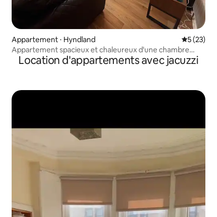
Appartement ⋅ Hyndland
Évaluation
5 (23)
Appartement spacieux et chaleureux d'une chambre
Location d'appartements avec jacuzzi
dans le West End