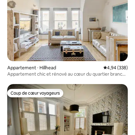
Appartement ⋅ Hillhead
Évaluation moy
4,94 (338)
Appartement chic et rénové au cœur du quartier branché
du West End
Coup de cœur voyageurs
Coup de cœur voyageurs