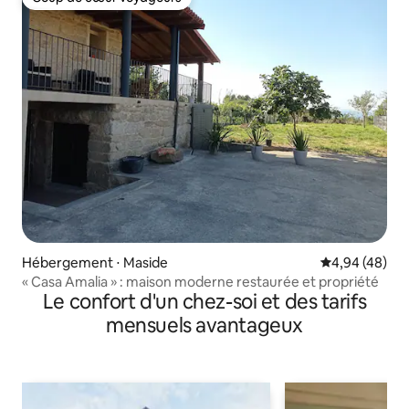
Coup de cœur voyageurs
Hébergement ⋅ Maside
Évaluation mo
4,94 (48)
« Casa Amalia » : maison moderne restaurée et propriété
Le confort d'un chez-soi et des tarifs
mensuels avantageux