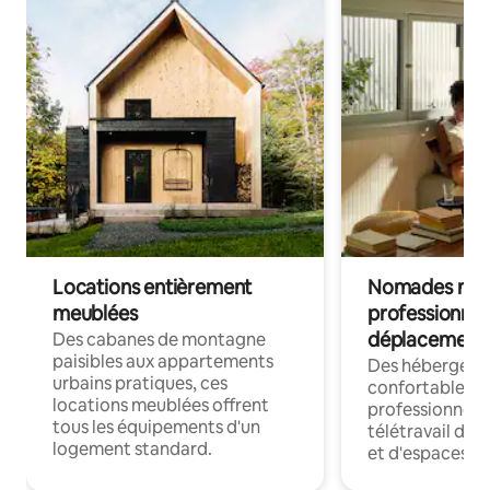
Locations entièrement
Nomades num
meublées
professionnel
déplacement
Des cabanes de montagne
paisibles aux appartements
Des hébergem
urbains pratiques, ces
confortables p
locations meublées offrent
professionnels
tous les équipements d'un
télétravail dis
logement standard.
et d'espaces de