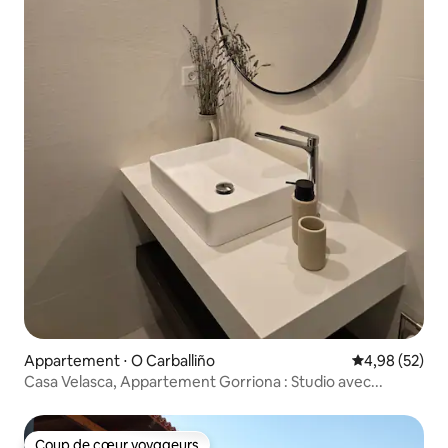
Appartement ⋅ O Carballiño
Évaluation mo
4,98 (52)
Casa Velasca, Appartement Gorriona : Studio avec...
Coup de cœur voyageurs