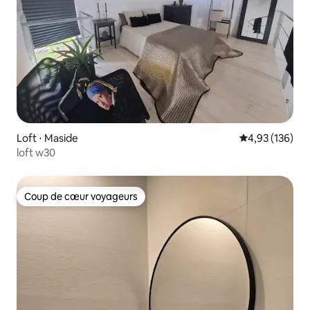
Loft ⋅ Maside
Évaluation moy
4,93 (136)
loft w30
Coup de cœur voyageurs
Coup de cœur voyageurs