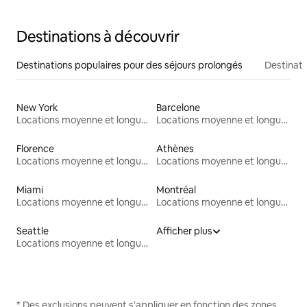
Destinations à découvrir
Destinations populaires pour des séjours prolongés
Destinati
New York
Barcelone
Locations moyenne et longue durée
Locations moyenne et longue durée
Florence
Athènes
Locations moyenne et longue durée
Locations moyenne et longue durée
Miami
Montréal
Locations moyenne et longue durée
Locations moyenne et longue durée
Seattle
Afficher plus
Locations moyenne et longue durée
* Des exclusions peuvent s'appliquer en fonction des zones