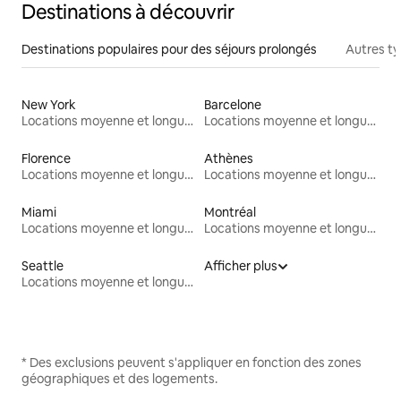
Destinations à découvrir
Destinations populaires pour des séjours prolongés
Autres t
New York
Barcelone
Locations moyenne et longue durée
Locations moyenne et longue durée
Florence
Athènes
Locations moyenne et longue durée
Locations moyenne et longue durée
Miami
Montréal
Locations moyenne et longue durée
Locations moyenne et longue durée
Seattle
Afficher plus
Locations moyenne et longue durée
* Des exclusions peuvent s'appliquer en fonction des zones
géographiques et des logements.