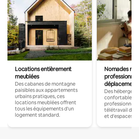
Locations entièrement
Nomades num
meublées
professionnel
déplacement
Des cabanes de montagne
paisibles aux appartements
Des hébergem
urbains pratiques, ces
confortables p
locations meublées offrent
professionnels
tous les équipements d'un
télétravail dis
logement standard.
et d'espaces de