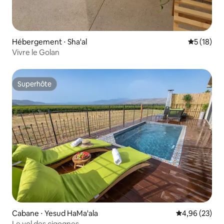
Hébergement ⋅ Sha'al
Évaluation
5 (18)
Vivre le Golan
Superhôte
Superhôte
Cabane ⋅ Yesud HaMa'ala
Évaluation mo
4,96 (23)
Le vol des cigognes