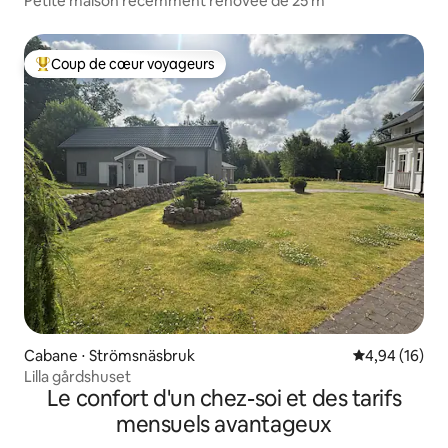
Petite maison récemment rénovée de 25 m²
Coup de cœur voyageurs
Coups de cœur voyageurs les plus appréciés
Cabane ⋅ Strömsnäsbruk
Évaluation mo
4,94 (16)
Lilla gårdshuset
Le confort d'un chez-soi et des tarifs
mensuels avantageux