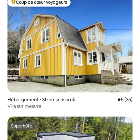
Coup de cœur voyageurs
Coups de cœur voyageurs les plus appréciés
Hébergement ⋅ Strömsnäsbruk
Évaluation
5 (35)
Villa sur mesure
Superhôte
Superhôte