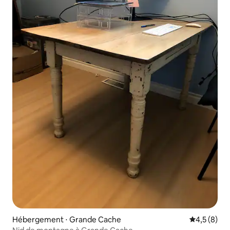
Hébergement ⋅ Grande Cache
Évaluation 
4,5 (8)