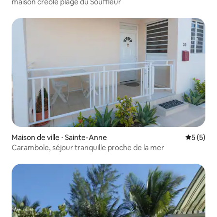
maison créole plage du Souffleur
Maison de ville ⋅ Sainte-Anne
Évaluatio
5 (5)
Carambole, séjour tranquille proche de la mer