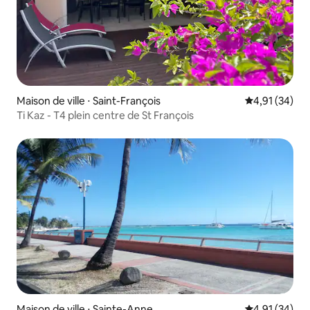
Maison de ville ⋅ Saint-François
Évaluation mo
4,91 (34)
Ti Kaz - T4 plein centre de St François
Maison de ville ⋅ Sainte-Anne
Évaluation mo
4,91 (34)