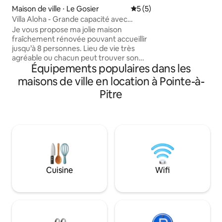
Proche de toutes
Maison de ville ⋅ Le Gosier
Évaluation moyenne sur la 
5 (5)
commodités,Boulan
Villa Aloha - Grande capacité avec
nautiques,casinos.
jacuzzi
Je vous propose ma jolie maison
entièrement aména
fraîchement rénovée pouvant accueillir
Location sur une 
jusqu’à 8 personnes. Lieu de vie très
durée. Fêtes inte
agréable ou chacun peut trouver son
fumeur… propreté 
Équipements populaires dans les
indépendance grâce aux 4 chambres,
salon d'intérieur, terrasses, hamac,
maisons de ville en location à Pointe-à-
jacuzzi, jardin,...pour offrir de bons
Pitre
moments en perspective.
L'emplacement de ma maison spacieuse
et sereine est idéal puisque situé dans le
prisé quartier du Bas-du-fort, évitant un
maximum les embouteillages des
heures de pointes et permettant de
visiter aisément la Guadeloupe.
Cuisine
Wifi