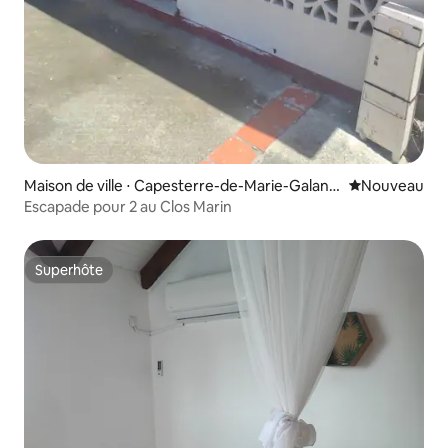
Maison de ville ⋅ Capesterre-de-Marie-Galant
Nouvel hébe
Nouveau
e
Escapade pour 2 au Clos Marin
Superhôte
Superhôte