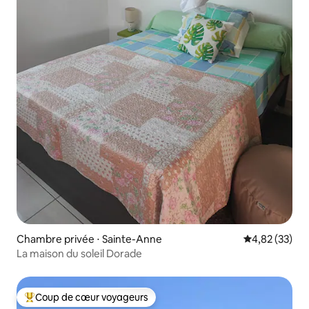
Chambre privée ⋅ Sainte-Anne
Évaluation mo
4,82 (33)
La maison du soleil Dorade
Coup de cœur voyageurs
Coups de cœur voyageurs les plus appréciés