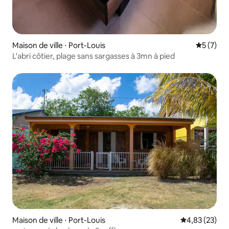
Maison de ville ⋅ Port-Louis
Évaluatio
5 (7)
L'abri côtier, plage sans sargasses à 3mn à pied
Maison de ville ⋅ Port-Louis
Évaluation mo
4,83 (23)