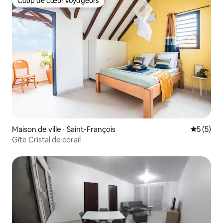
Coup de cœur voyageurs
Coup de cœur voyageurs
Maison de ville ⋅ Saint-François
Évaluatio
5 (5)
Gîte Cristal de corail