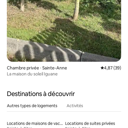
Chambre privée ⋅ Sainte-Anne
Évaluation mo
4,87 (39)
La maison du soleil Iguane
Destinations à découvrir
Autres types de logements
Activités
Locations de maisons de vacances
Locations de suites privées