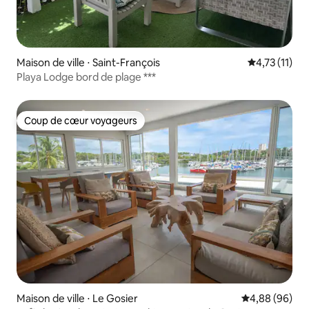
Maison de ville ⋅ Saint-François
Évaluation m
4,73 (11)
Playa Lodge bord de plage ***
Coup de cœur voyageurs
Coup de cœur voyageurs
Maison de ville ⋅ Le Gosier
Évaluation mo
4,88 (96)