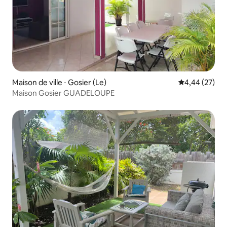
Maison de ville ⋅ Gosier (Le)
Évaluation mo
4,44 (27)
Maison Gosier GUADELOUPE