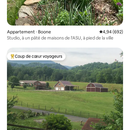
Appartement ⋅ Boone
Évaluation moy
4,94 (692)
Studio, à un pâté de maisons de l'ASU, à pied de la ville
Coup de cœur voyageurs
Coups de cœur voyageurs les plus appréciés