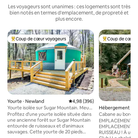
Les voyageurs sont unanimes : ces logements sont très
bien notés en termes d'emplacement, de propreté et
plus encore.
Coup de cœur voyageurs
Coup de cœur 
Coups de cœur voyageurs les plus appréciés
Coups de cœur vo
Yourte ⋅ Newland
Évaluation moyenne sur la base 
4,98 (396)
Yourte isolée sur Sugar Mountain. Meub
Hébergement ⋅ B
chaud meublé
Profitez d'une yourte isolée située dans
Cabane au bord de
une ancienne forêt sur Sugar Mountain
emplacement parf
EMPLACEMENT, E
entourée de ruisseaux et d'animaux
EMPLACEMENT...
sauvages. Cette yourte de 20 pieds
RUISSEAU ! À un m
offre une cuisine équipée, une salle de