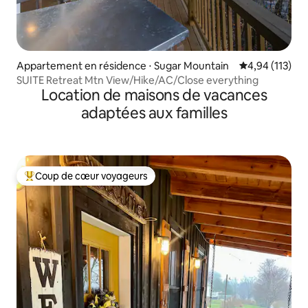
Appartement en résidence ⋅ Sugar Mountain
Évaluation moy
4,94 (113)
SUITE Retreat Mtn View/Hike/AC/Close everything
Location de maisons de vacances
adaptées aux familles
Coup de cœur voyageurs
Coups de cœur voyageurs les plus appréciés