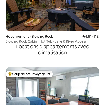
Hébergement ⋅ Blowing Rock
Évaluation mo
4,91 (115)
Blowing Rock Cabin | Hot Tub · Lake & River Access
Locations d'appartements avec
climatisation
Coup de cœur voyageurs
Coups de cœur voyageurs les plus appréciés