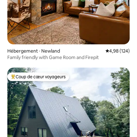
Hébergement ⋅ Newland
Évaluation moy
4,98 (124)
Family friendly with Game Room and Firepit
Coup de cœur voyageurs
Coups de cœur voyageurs les plus appréciés