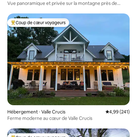
Vue panoramique et privée sur la montagne près de
Grandfather
Coup de cœur voyageurs
Coups de cœur voyageurs les plus appréciés
Hébergement ⋅ Valle Crucis
Évaluation moy
4,99 (241)
Ferme moderne au cœur de Valle Crucis