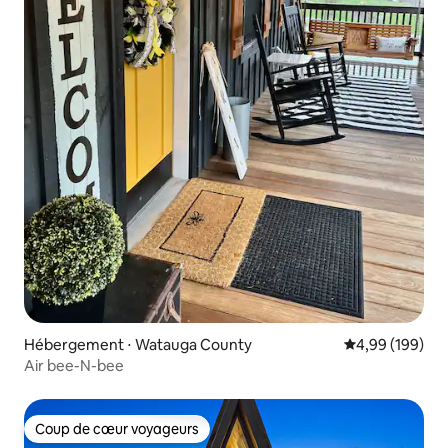
Hébergement ⋅ Watauga County
Évaluation moy
4,99 (199)
Air bee-N-bee
Coup de cœur voyageurs
Coup de cœur voyageurs