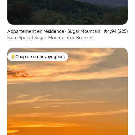
Appartement en résidence ⋅ Sugar Mountain
Évaluation moy
4,94 (225)
Suite Spot at Sugar-Mountaintop Breezes.
Coup de cœur voyageurs
Coups de cœur voyageurs les plus appréciés