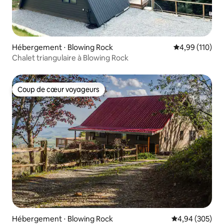
Hébergement ⋅ Blowing Rock
Évaluation moy
4,99 (110)
Chalet triangulaire à Blowing Rock
Coup de cœur voyageurs
Coup de cœur voyageurs
Hébergement ⋅ Blowing Rock
Évaluation moy
4,94 (305)