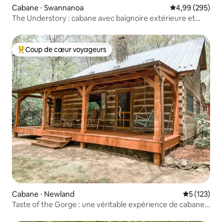
Cabane ⋅ Swannanoa
Évaluation moy
4,99 (295)
The Understory : cabane avec baignoire extérieure et
sauna
Coup de cœur voyageurs
Coups de cœur voyageurs les plus appréciés
Cabane ⋅ Newland
Évaluation 
5 (123)
Taste of the Gorge : une véritable expérience de cabane
en rondins