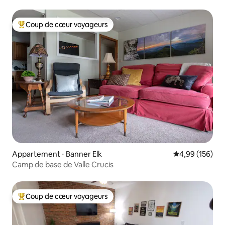
Coup de cœur voyageurs
Coups de cœur voyageurs les plus appréciés
Appartement ⋅ Banner Elk
Évaluation moy
4,99 (156)
Camp de base de Valle Crucis
Coup de cœur voyageurs
Coups de cœur voyageurs les plus appréciés