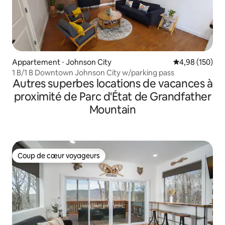
Appartement ⋅ Johnson City
Évaluation moy
4,98 (150)
1 B/1 B Downtown Johnson City w/parking pass
Autres superbes locations de vacances à
proximité de Parc d'État de Grandfather
Mountain
Coup de cœur voyageurs
Coup de cœur voyageurs