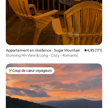
Appartement en résidence ⋅ Sugar Mountain
Évaluation moy
4,95 (171)
Stunning Mn View & Long - Cozy - Romantic
Coup de cœur voyageurs
Coups de cœur voyageurs les plus appréciés