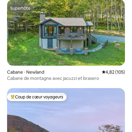
Superhôte
Superhôte
Cabane ⋅ Newland
Évaluation moy
4,82 (105)
Cabane de montagne avec jacuzzi et brasero
Coup de cœur voyageurs
Coups de cœur voyageurs les plus appréciés