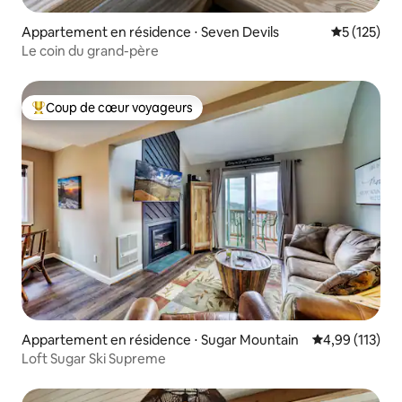
Appartement en résidence ⋅ Seven Devils
Évaluation 
5 (125)
Le coin du grand-père
Coup de cœur voyageurs
Coups de cœur voyageurs les plus appréciés
Appartement en résidence ⋅ Sugar Mountain
Évaluation moy
4,99 (113)
Loft Sugar Ski Supreme