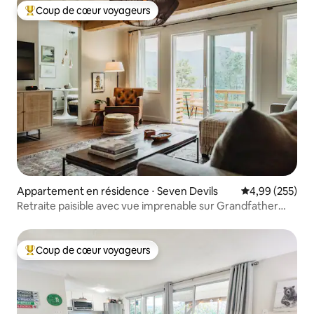
Coup de cœur voyageurs
Coups de cœur voyageurs les plus appréciés
Appartement en résidence ⋅ Seven Devils
Évaluation moy
4,99 (255)
Retraite paisible avec vue imprenable sur Grandfather
Mountain
Coup de cœur voyageurs
Coups de cœur voyageurs les plus appréciés