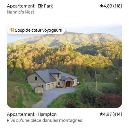
Appartement ⋅ Elk Park
Évaluation moy
4,89 (118)
Nannie's Nest
Coup de cœur voyageurs
Coups de cœur voyageurs les plus appréciés
Appartement ⋅ Hampton
Évaluation moy
4,97 (414)
Plus qu'une pièce dans les montagnes