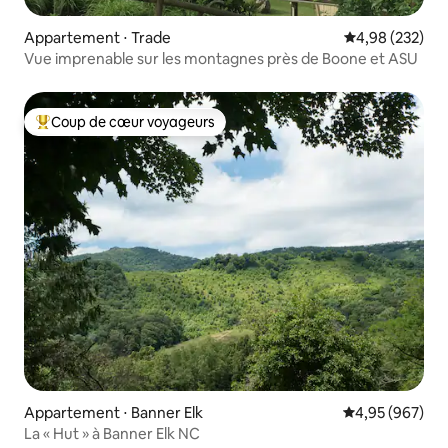
Appartement ⋅ Trade
Évaluation moy
4,98 (232)
Vue imprenable sur les montagnes près de Boone et ASU
Coup de cœur voyageurs
Coups de cœur voyageurs les plus appréciés
Appartement ⋅ Banner Elk
Évaluation moy
4,95 (967)
La « Hut » à Banner Elk NC