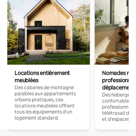
Locations entièrement
Nomades num
meublées
professionnel
déplacement
Des cabanes de montagne
paisibles aux appartements
Des hébergem
urbains pratiques, ces
confortables p
locations meublées offrent
professionnels
tous les équipements d'un
télétravail dis
logement standard.
et d'espaces de