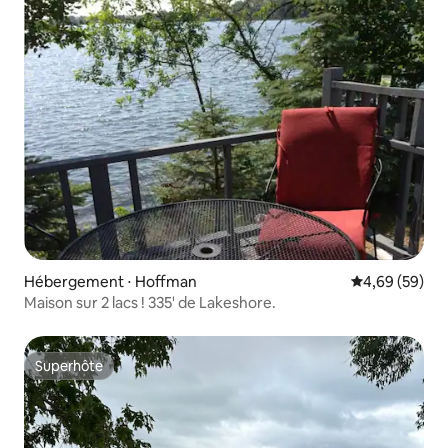
Hébergement ⋅ Hoffman
Évaluation mo
4,69 (59)
Maison sur 2 lacs ! 335' de Lakeshore.
Superhôte
Superhôte