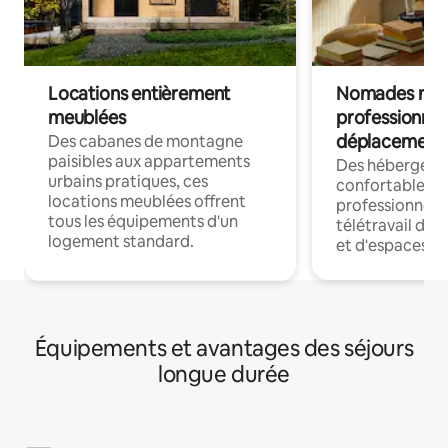
Locations entièrement
Nomades num
meublées
professionnel
déplacement
Des cabanes de montagne
paisibles aux appartements
Des hébergem
urbains pratiques, ces
confortables p
locations meublées offrent
professionnels
tous les équipements d'un
télétravail dis
logement standard.
et d'espaces de
Équipements et avantages des séjours
longue durée