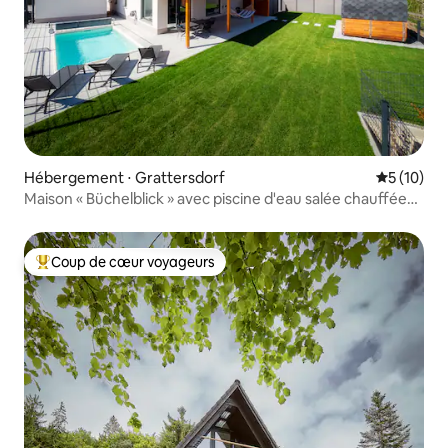
Hébergement ⋅ Grattersdorf
Évaluation
5 (10)
Maison « Büchelblick » avec piscine d'eau salée chauffée
et bien plus encore
Coup de cœur voyageurs
Coups de cœur voyageurs les plus appréciés