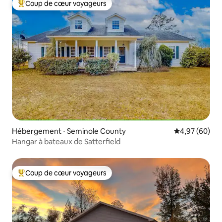
Coup de cœur voyageurs
Coups de cœur voyageurs les plus appréciés
Hébergement ⋅ Seminole County
Évaluation mo
4,97 (60)
Hangar à bateaux de Satterfield
Coup de cœur voyageurs
Coups de cœur voyageurs les plus appréciés