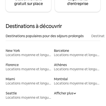
gratuit sur place
d'entreprise
Destinations à découvrir
Destinations populaires pour des séjours prolongés
Destinati
New York
Barcelone
Locations moyenne et longue durée
Locations moyenne et longue durée
Florence
Athènes
Locations moyenne et longue durée
Locations moyenne et longue durée
Miami
Montréal
Locations moyenne et longue durée
Locations moyenne et longue durée
Seattle
Afficher plus
Locations moyenne et longue durée