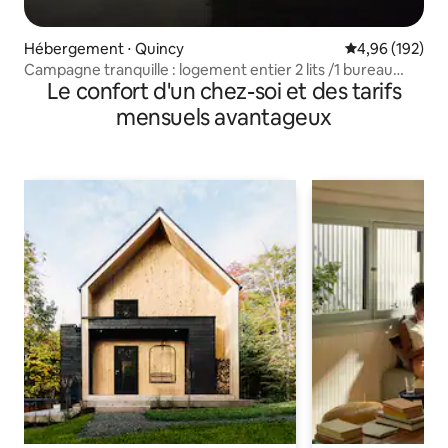
Hébergement ⋅ Quincy
Évaluation moy
4,96 (192)
Campagne tranquille : logement entier 2 lits /1 bureau
Le confort d'un chez-soi et des tarifs
/2 salles de bain
mensuels avantageux