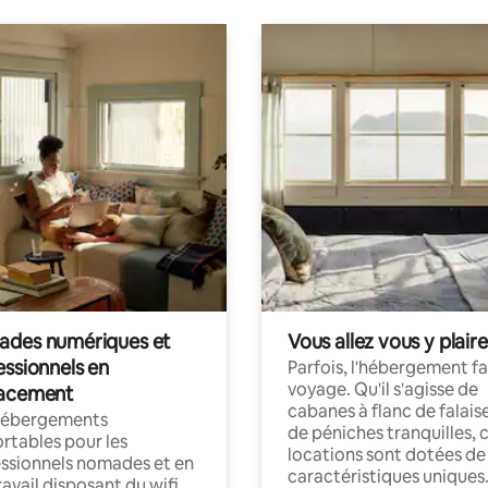
des numériques et
Vous allez vous y plaire
essionnels en
Parfois, l'hébergement fai
voyage. Qu'il s'agisse de
acement
cabanes à flanc de falais
hébergements
de péniches tranquilles, 
rtables pour les
locations sont dotées de
ssionnels nomades et en
caractéristiques uniques
ravail disposant du wifi