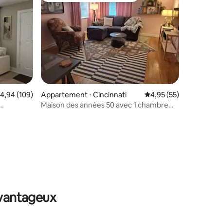
valuation moyenne sur la base de 109 commentaires : 4,94 sur 5
4,94 (109)
Appartement ⋅ Cincinnati
Évaluation moyenne su
4,95 (55)
Maison des années 50 avec 1 chambre
ville + UC
près de Cincinnati, hourra !
mmentaires : 5 sur 5
avantageux