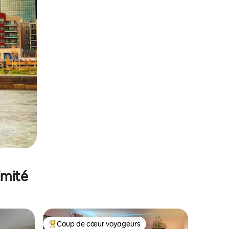
imité
Coup de cœur voyageurs
Coups de cœur voyageurs les plus appréciés