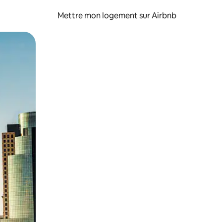
Mettre mon logement sur Airbnb
sant glisser.