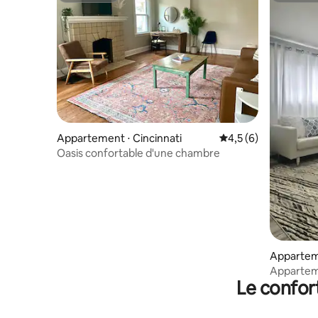
Appartement ⋅ Cincinnati
Évaluation moyenne 
4,5 (6)
Oasis confortable d'une chambre
Apparteme
Appartem
Le confor