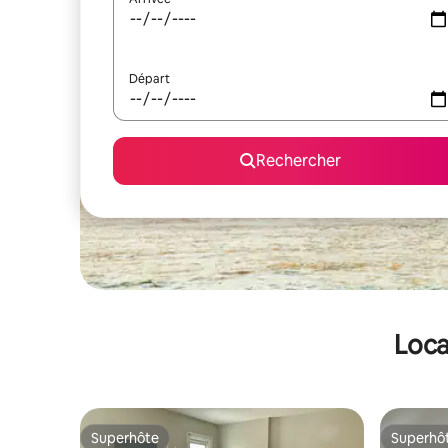
Départ
Rechercher
Loca
Superhôte
Superhô
Superhôte
Superhô