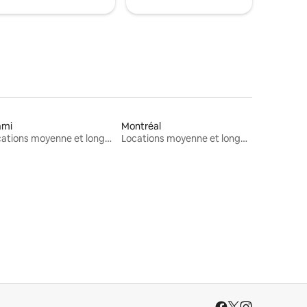
ami
Montréal
Locations moyenne et longue durée
Locations moyenne et longue durée