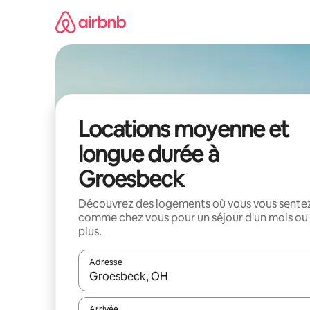
Aller
directement
au
contenu
Locations moyenne et
longue durée à
Groesbeck
Découvrez des logements où vous vous sente
comme chez vous pour un séjour d'un mois ou
plus.
Adresse
Lorsque les résultats s'affichent, utilisez les flèc
Arrivée