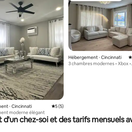
sur la base de 6 commentaires : 4,5 sur 5
Hébergement ⋅ Cincinnati
É
3 chambres modernes • Xbox •
8 personnes • 15 min du centre-
nt ⋅ Cincinnati
Évaluation moyenne sur la base de 5 co
5 (5)
ent moderne élégant
t d'un chez-soi et des tarifs mensuels 