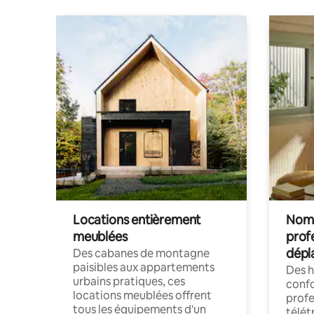
Locations entièrement
Noma
meublées
prof
dépl
Des cabanes de montagne
paisibles aux appartements
Des 
urbains pratiques, ces
confo
locations meublées offrent
profe
tous les équipements d'un
télét