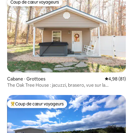
Coup de cœur voyageurs
Coup de cœur voyageurs
Cabane ⋅ Grottoes
Évaluation mo
4,98 (81)
The Oak Tree House : jacuzzi, brasero, vue sur la
montagne !
Coup de cœur voyageurs
Coups de cœur voyageurs les plus appréciés