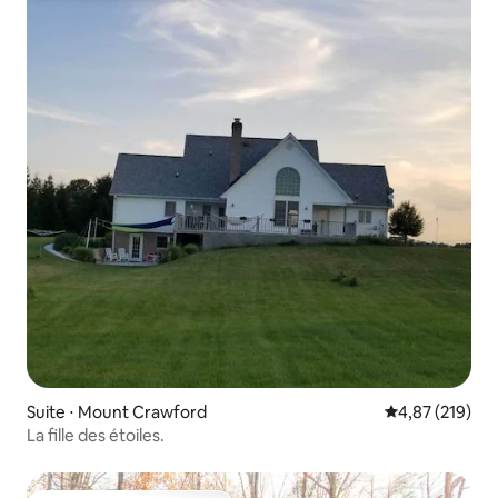
Suite ⋅ Mount Crawford
Évaluation moy
4,87 (219)
La fille des étoiles.