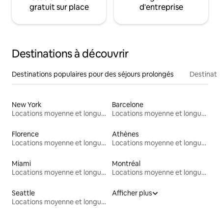
gratuit sur place
d'entreprise
Destinations à découvrir
Destinations populaires pour des séjours prolongés
Destinati
New York
Barcelone
Locations moyenne et longue durée
Locations moyenne et longue durée
Florence
Athènes
Locations moyenne et longue durée
Locations moyenne et longue durée
Miami
Montréal
Locations moyenne et longue durée
Locations moyenne et longue durée
Seattle
Afficher plus
Locations moyenne et longue durée