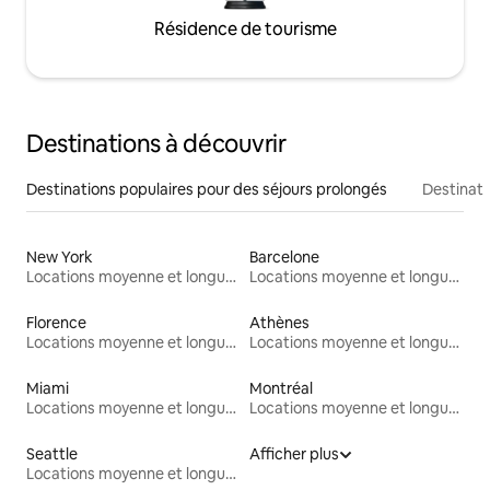
Résidence de tourisme
Destinations à découvrir
Destinations populaires pour des séjours prolongés
Destinati
New York
Barcelone
Locations moyenne et longue durée
Locations moyenne et longue durée
Florence
Athènes
Locations moyenne et longue durée
Locations moyenne et longue durée
Miami
Montréal
Locations moyenne et longue durée
Locations moyenne et longue durée
Seattle
Afficher plus
Locations moyenne et longue durée