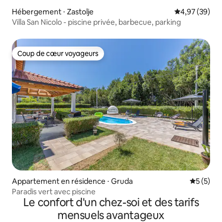
Hébergement ⋅ Zastolje
Évaluation mo
4,97 (39)
Villa San Nicolo - piscine privée, barbecue, parking
Coup de cœur voyageurs
Coup de cœur voyageurs
Appartement en résidence ⋅ Gruda
Évaluatio
5 (5)
Paradis vert avec piscine
Le confort d'un chez-soi et des tarifs
mensuels avantageux