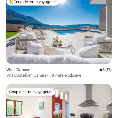
Coup de cœur voyageurs
Coups de cœur voyageurs les plus appréciés
Villa ⋅ Dunave
Évaluation
5 (17)
Villa Castellum Canalis - Intimité exclusive
Coup de cœur voyageurs
Coup de cœur voyageurs