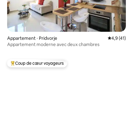
Appartement ⋅ Pridvorje
Évaluation m
4,9 (41)
Appartement moderne avec deux chambres
Coup de cœur voyageurs
Coups de cœur voyageurs les plus appréciés