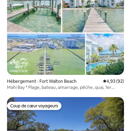
Hébergement ⋅ Fort Walton Beach
Évaluation mo
4,93 (92)
Mahi Bay * Plage, bateau, amarrage, pêche, quai, 1er
étage
Coup de cœur voyageurs
Coup de cœur voyageurs