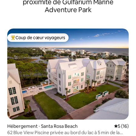
proximité de Gulfarium Marine
Adventure Park
Coup de cœur voyageurs
Coups de cœur voyageurs les plus appréciés
Hébergement ⋅ Santa Rosa Beach
Évaluation
5 (16)
62 Blue View Piscine privée au bord du lac à 5 min de la