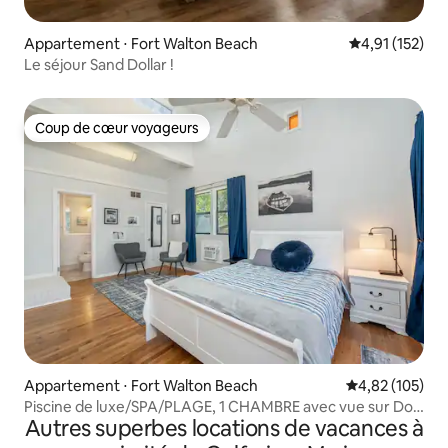
Appartement ⋅ Fort Walton Beach
Évaluation moy
4,91 (152)
Le séjour Sand Dollar !
Coup de cœur voyageurs
Coup de cœur voyageurs
Appartement ⋅ Fort Walton Beach
Évaluation moy
4,82 (105)
Piscine de luxe/SPA/PLAGE, 1 CHAMBRE avec vue sur Dol,
Autres superbes locations de vacances à
CUISINE complète