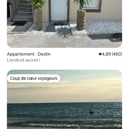
Appartement ⋅ Destin
Évaluation moy
4,89 (460)
L'endroit secret !
Coup de cœur voyageurs
Coup de cœur voyageurs