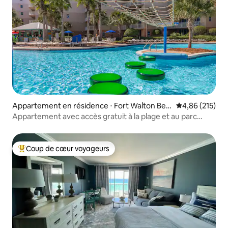
Appartement en résidence ⋅ Fort Walton Bea
Évaluation moy
4,86 (215)
ch
Appartement avec accès gratuit à la plage et au parc
aquatique
Coup de cœur voyageurs
Coups de cœur voyageurs les plus appréciés