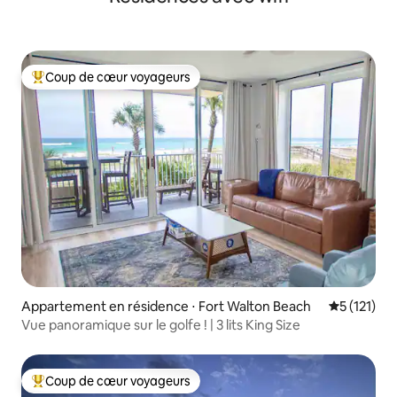
Coup de cœur voyageurs
Coups de cœur voyageurs les plus appréciés
Appartement en résidence ⋅ Fort Walton Beach
Évaluation 
5 (121)
Vue panoramique sur le golfe ! | 3 lits King Size
Coup de cœur voyageurs
Coups de cœur voyageurs les plus appréciés