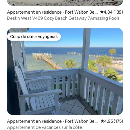
Appartement en résidence ⋅ Fort Walton Bea
Évaluation moy
4,84 (139)
ch
Destin West V409 Cozy Beach Getaway 7Amazing Pools
Coup de cœur voyageurs
Coup de cœur voyageurs
Appartement en résidence ⋅ Fort Walton Bea
Évaluation moy
4,95 (175)
ch
Appartement de vacances sur la côte