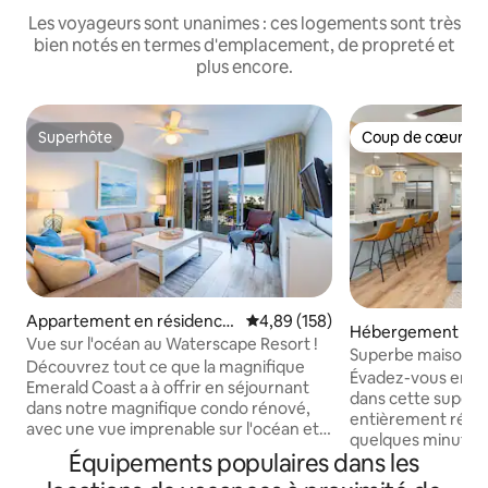
Les voyageurs sont unanimes : ces logements sont très
bien notés en termes d'emplacement, de propreté et
plus encore.
Superhôte
Coup de cœur vo
Superhôte
Coup de cœur vo
Appartement en résidence
Évaluation moyenne sur la base 
4,89 (158)
Hébergement ⋅ Fo
⋅ Fort Walton Beach
Vue sur l'océan au Waterscape Resort !
Beach
Superbe maison d
Découvrez tout ce que la magnifique
rénovée. À 8 minut
Évadez-vous en fa
Emerald Coast a à offrir en séjournant
dans cette superb
dans notre magnifique condo rénové,
entièrement réno
avec une vue imprenable sur l'océan et
quelques minutes 
tout ce dont vous avez besoin pour
Équipements populaires dans les
immaculées de la 
passer un séjour confortable ! Profitez
maison confortable