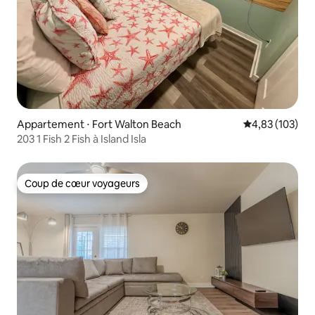
Appartement ⋅ Fort Walton Beach
Évaluation moy
4,83 (103)
203 1 Fish 2 Fish à Island Isla
Coup de cœur voyageurs
Coup de cœur voyageurs