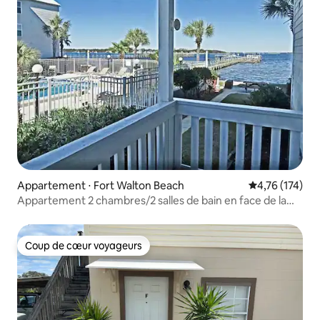
Appartement ⋅ Fort Walton Beach
Évaluation moy
4,76 (174)
Appartement 2 chambres/2 salles de bain en face de la
plage, 1er étage
Coup de cœur voyageurs
Coup de cœur voyageurs