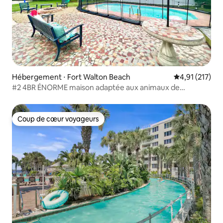
Hébergement ⋅ Fort Walton Beach
Évaluation moy
4,91 (217)
#2 4BR ÉNORME maison adaptée aux animaux de
compagnie loin de la neige !
Coup de cœur voyageurs
Coup de cœur voyageurs