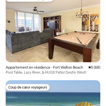
Coups de cœur voyageurs les plus appréciés
Appartement en résidence ⋅ Fort Walton Beach
Évaluation
5 (68)
Pool Table, Lazy River, & HUGE Patio! Destin West!
Coup de cœur voyageurs
Coup de cœur voyageurs