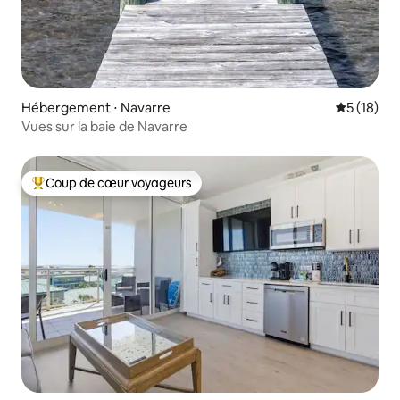
Hébergement ⋅ Navarre
Évaluation
5 (18)
Vues sur la baie de Navarre
Coup de cœur voyageurs
Coups de cœur voyageurs les plus appréciés