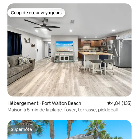
Coup de cœur voyageurs
Coup de cœur voyageurs
Hébergement ⋅ Fort Walton Beach
Évaluation moy
4,84 (135)
Maison à 5 min de la plage, foyer, terrasse, pickleball
Superhôte
Superhôte