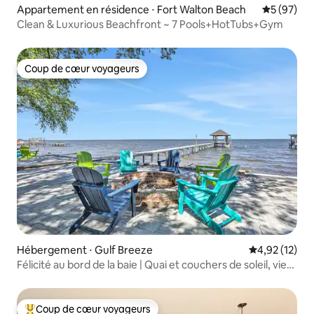
Appartement en résidence ⋅ Fort Walton Beach
Évaluation
5 (97)
Clean & Luxurious Beachfront ~ 7 Pools+HotTubs+Gym
Coup de cœur voyageurs
Coup de cœur voyageurs
Hébergement ⋅ Gulf Breeze
Évaluation mo
4,92 (12)
Félicité au bord de la baie | Quai et couchers de soleil, vie
spacieuse
Coup de cœur voyageurs