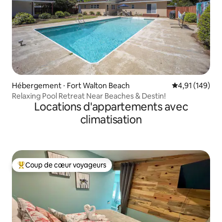
Hébergement ⋅ Fort Walton Beach
Évaluation moy
4,91 (149)
Relaxing Pool Retreat Near Beaches & Destin!
Locations d'appartements avec
climatisation
Coup de cœur voyageurs
Coups de cœur voyageurs les plus appréciés