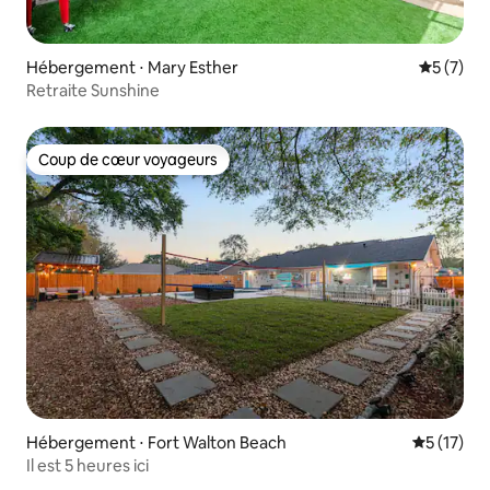
Hébergement ⋅ Mary Esther
Évaluatio
5 (7)
Retraite Sunshine
Coup de cœur voyageurs
Coup de cœur voyageurs
Hébergement ⋅ Fort Walton Beach
Évaluation
5 (17)
Il est 5 heures ici