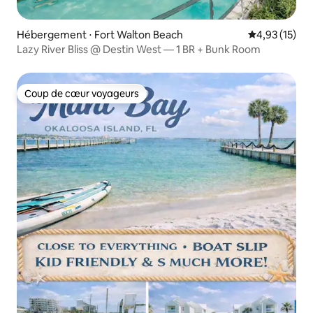
Hébergement ⋅ Fort Walton Beach
Évaluation mo
4,93 (15)
Lazy River Bliss @ Destin West — 1 BR + Bunk Room
Coup de cœur voyageurs
Coup de cœur voyageurs