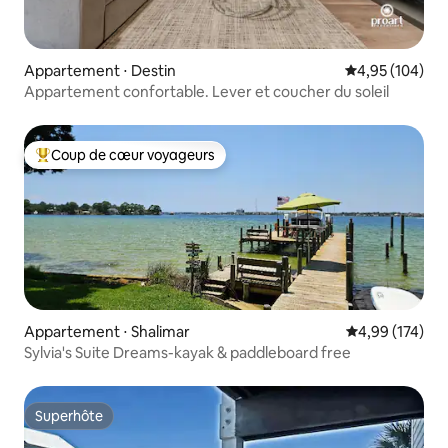
Appartement ⋅ Destin
Évaluation moy
4,95 (104)
Appartement confortable. Lever et coucher du soleil
Coup de cœur voyageurs
Coups de cœur voyageurs les plus appréciés
Appartement ⋅ Shalimar
Évaluation moy
4,99 (174)
Sylvia's Suite Dreams-kayak & paddleboard free
Superhôte
Superhôte