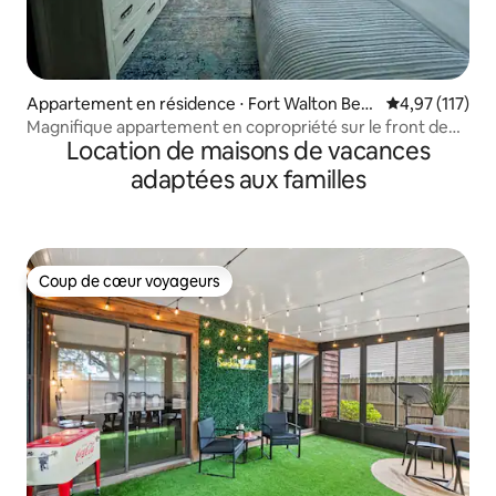
Appartement en résidence ⋅ Fort Walton Bea
Évaluation moy
4,97 (117)
ch
Magnifique appartement en copropriété sur le front de
Location de maisons de vacances
mer avec vue imprenable !
adaptées aux familles
Coup de cœur voyageurs
Coup de cœur voyageurs