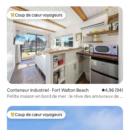
plage
Coup de cœur voyageurs
Coups de cœur voyageurs les plus appréciés
Conteneur industriel ⋅ Fort Walton Beach
Évaluation mo
4,96 (94)
Petite maison en bord de mer : le rêve des amoureux de la
plage
Coup de cœur voyageurs
Coups de cœur voyageurs les plus appréciés