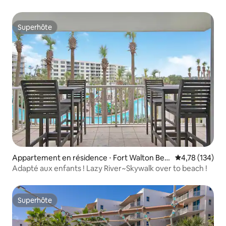
Superhôte
Superhôte
Appartement en résidence ⋅ Fort Walton Bea
Évaluation moy
4,78 (134)
ch
Adapté aux enfants ! Lazy River~Skywalk over to beach !
Superhôte
Superhôte