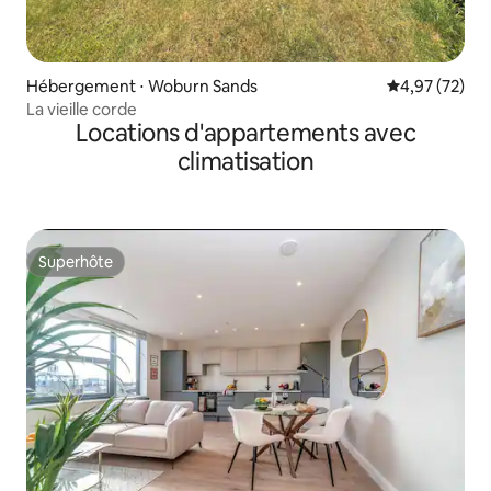
Hébergement ⋅ Woburn Sands
Évaluation mo
4,97 (72)
La vieille corde
Locations d'appartements avec
climatisation
Superhôte
Superhôte