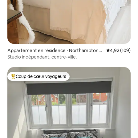
Appartement en résidence ⋅ Northamptonsh
Évaluation moy
4,92 (109)
ire
Studio indépendant, centre-ville.
Coup de cœur voyageurs
Coups de cœur voyageurs les plus appréciés