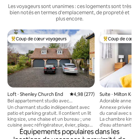
Les voyageurs sont unanimes : ces logements sont très
bien notés en termes d'emplacement, de propreté et
plus encore.
Coup de cœur voyageurs
Coup de cœur 
Coups de cœur voyageurs les plus appréciés
Coups de cœur vo
Loft ⋅ Shenley Church End
Évaluation moyenne sur la base 
4,98 (277)
Suite ⋅ Milton Key
Bel appartement studio avec
Adorable annexe i
stationnement gratuit sur place
au bord du canal
Un charmant studio indépendant avec
Annexe privée et 
patio et parking gratuit. Il contient un lit
du canal avec sa p
king size, une chaise et un bureau ; une
La chambre king-si
cuisine avec réfrigérateur, évier, plaque
d'eau attenante de
Équipements populaires dans les
de cuisson et micro-ondes et toute la
comprend des serv
vaisselle et les ustensiles nécessaires,
sèche-cheveux et un f