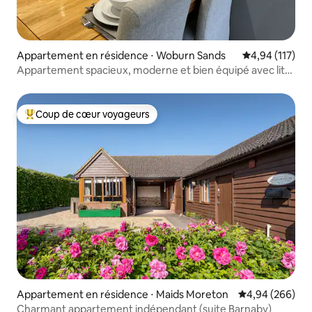
Appartement en résidence ⋅ Woburn Sands
Évaluation moy
4,94 (117)
Appartement spacieux, moderne et bien équipé avec lit
King
Coup de cœur voyageurs
Coups de cœur voyageurs les plus appréciés
Appartement en résidence ⋅ Maids Moreton
Évaluation moy
4,94 (266)
Charmant appartement indépendant (suite Barnaby)