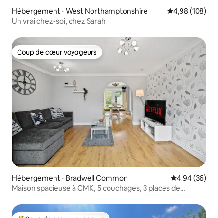
Hébergement ⋅ West Northamptonshire
Évaluation moy
4,98 (108)
Un vrai chez-soi, chez Sarah
Coup de cœur voyageurs
Coup de cœur voyageurs
Hébergement ⋅ Bradwell Common
Évaluation mo
4,94 (36)
Maison spacieuse à CMK, 5 couchages, 3 places de
parking