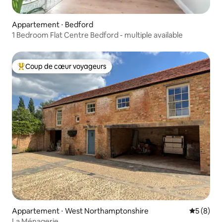
Appartement ⋅ Bedford
1 Bedroom Flat Centre Bedford - multiple available
Coup de cœur voyageurs
Coups de cœur voyageurs les plus appréciés
Appartement ⋅ West Northamptonshire
Évaluatio
5 (8)
La Ménagerie