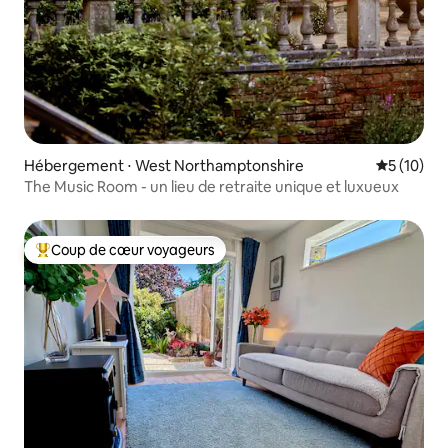
Hébergement ⋅ West Northamptonshire
Évaluation
5 (10)
The Music Room - un lieu de retraite unique et luxueux
Coup de cœur voyageurs
Coups de cœur voyageurs les plus appréciés