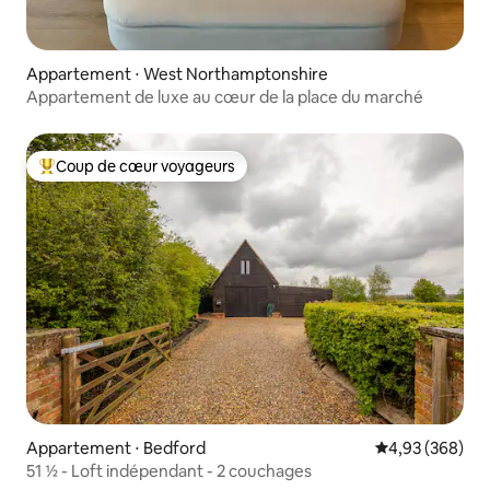
Appartement ⋅ West Northamptonshire
Appartement de luxe au cœur de la place du marché
Coup de cœur voyageurs
Coups de cœur voyageurs les plus appréciés
Appartement ⋅ Bedford
Évaluation moy
4,93 (368)
51 ½ - Loft indépendant - 2 couchages