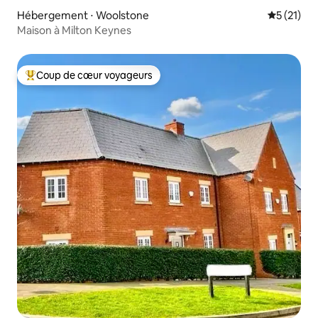
Hébergement ⋅ Woolstone
Évaluation
5 (21)
Maison à Milton Keynes
Coup de cœur voyageurs
Coups de cœur voyageurs les plus appréciés