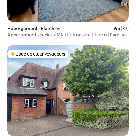
Hébergement ⋅ Bletchley
Évaluation
5 (37)
Appartement spacieux MK | Lit king size | Jardin | Parking
Coup de cœur voyageurs
Coups de cœur voyageurs les plus appréciés