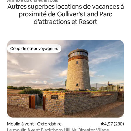
Annexe du chalet en bois
Autres superbes locations de vacances à
proximité de Gulliver's Land Parc
d'attractions et Resort
Coup de cœur voyageurs
Coup de cœur voyageurs
Moulin à vent ⋅ Oxfordshire
Évaluation moy
4,97 (230)
Le moulin à vent Blackthorn Hill, Nr. Bicester Village