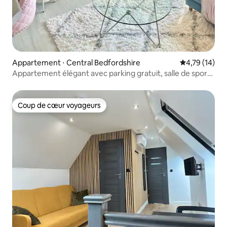
Appartement ⋅ Central Bedfordshire
Évaluation mo
4,79 (14)
Appartement élégant avec parking gratuit, salle de sport
et piscine
Coup de cœur voyageurs
Coup de cœur voyageurs