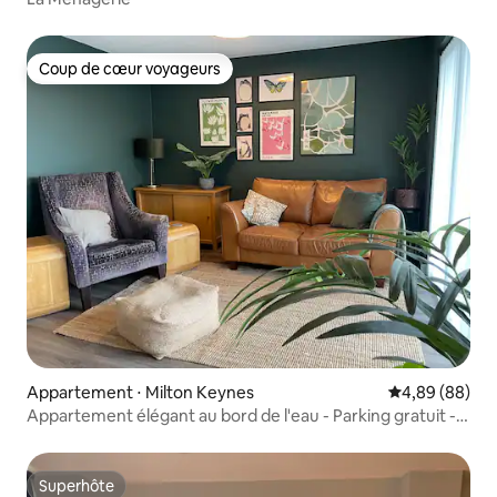
Coup de cœur voyageurs
Coup de cœur voyageurs
Appartement ⋅ Milton Keynes
Évaluation mo
4,89 (88)
Appartement élégant au bord de l'eau - Parking gratuit -
Haut
Superhôte
Superhôte