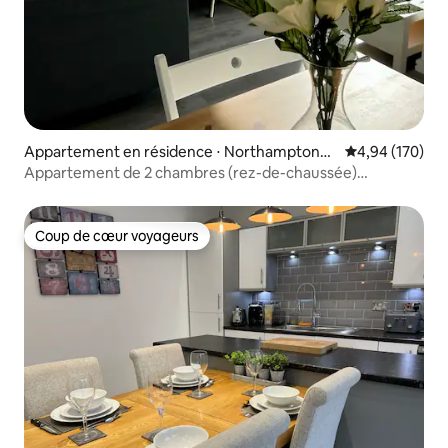
Appartement en résidence ⋅ Northamptonsh
Évaluation moy
4,94 (170)
ire
Appartement de 2 chambres (rez-de-chaussée)
TownCentre Wellingboro
Coup de cœur voyageurs
Coup de cœur voyageurs