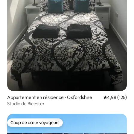
Appartement en résidence ⋅ Oxfordshire
Évaluation moy
4,98 (125)
Studio de Bicester
Coup de cœur voyageurs
Coup de cœur voyageurs