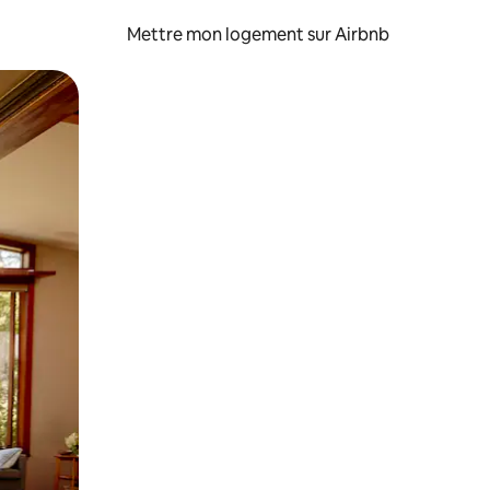
Mettre mon logement sur Airbnb
sant glisser.