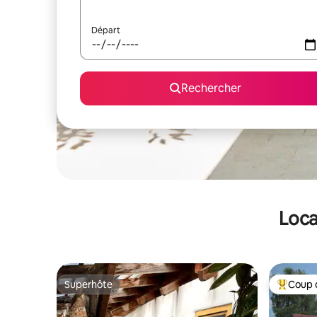
Départ
Rechercher
Loca
Superhôte
Coup 
Superhôte
Coups de