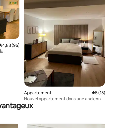
taires : 4,97 sur 5
Évaluation moyenne sur la base de 95 commentaires : 4,83 sur 5
4,83 (95)
du
Appartement
Évaluation moyenne
5 (15)
Nouvel appartement dans une ancienne
avantageux
ferme