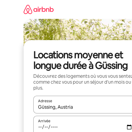
Aller
directement
au
contenu
Locations moyenne et
longue durée à Güssing
Découvrez des logements où vous vous sente
comme chez vous pour un séjour d'un mois ou
plus.
Adresse
Lorsque les résultats s'affichent, utilisez les flèc
Arrivée