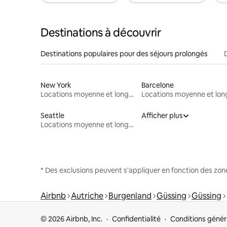
Destinations à découvrir
Destinations populaires pour des séjours prolongés
New York
Barcelone
Locations moyenne et longue durée
Seattle
Afficher plus
Locations moyenne et longue durée
* Des exclusions peuvent s'appliquer en fonction des zo
Airbnb
Autriche
Burgenland
Güssing
Güssing
© 2026 Airbnb, Inc.
Confidentialité
Conditions génér