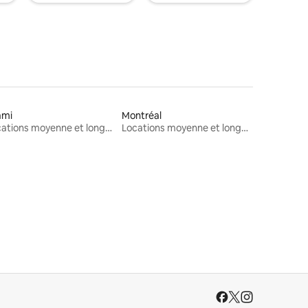
ami
Montréal
Locations moyenne et longue durée
Locations moyenne et longue durée