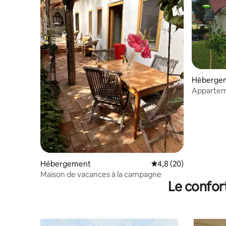
Héberge
Apparteme
thermale
Hébergement
Évaluation moyenne s
4,8 (20)
Maison de vacances à la campagne
Le confor