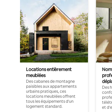
Locations entièrement
Noma
meublées
prof
dépl
Des cabanes de montagne
paisibles aux appartements
Des 
urbains pratiques, ces
confo
locations meublées offrent
profe
tous les équipements d'un
télét
logement standard.
et d'