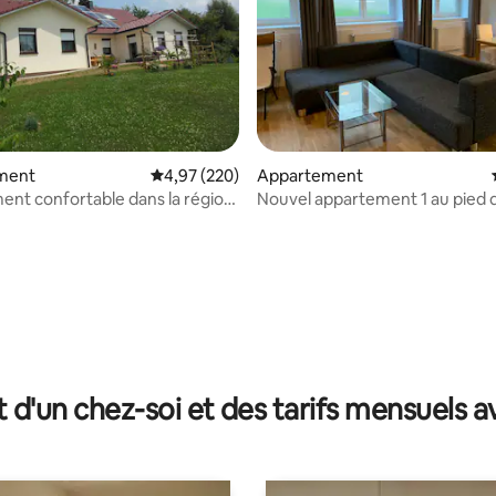
ment
Évaluation moyenne sur la base de 220 commen
4,97 (220)
Appartement
nt confortable dans la région
Nouvel appartement 1 au pied 
château de Güssing
ur la base de 20 commentaires : 4,8 sur 5
t d'un chez-soi et des tarifs mensuels 