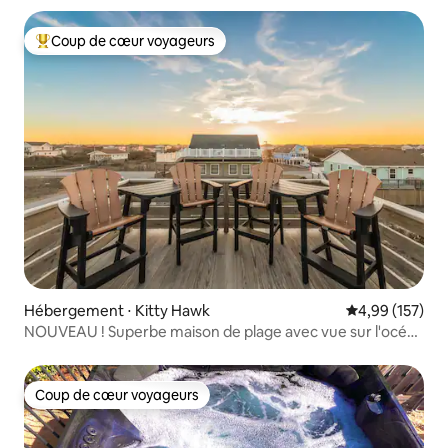
Coup de cœur voyageurs
Coups de cœur voyageurs les plus appréciés
Hébergement ⋅ Kitty Hawk
Évaluation moy
4,99 (157)
NOUVEAU ! Superbe maison de plage avec vue sur l'océan
et jacuzzi !
Coup de cœur voyageurs
Coup de cœur voyageurs