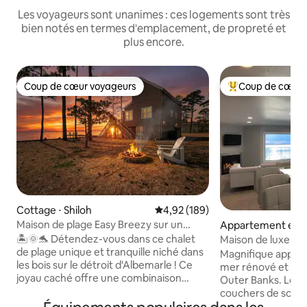
Les voyageurs sont unanimes : ces logements sont très
bien notés en termes d'emplacement, de propreté et
plus encore.
Coup de cœur voyageurs
Coup de cœur 
Coup de cœur voyageurs
Coups de cœur vo
Cottage ⋅ Shiloh
Évaluation moyenne sur la base 
4,92 (189)
Maison de plage Easy Breezy sur un
Appartement en r
rivage isolé
uck
🏝️🌞🐬 Détendez-vous dans ce chalet
Maison de luxe en
de plage unique et tranquille niché dans
le coucher du sole
Magnifique appar
les bois sur le détroit d'Albemarle ! Ce
mer rénové et cal
joyau caché offre une combinaison
Outer Banks. Le me
unique d'escapade rurale et de plage ! La
couchers de soleil
faune est vraiment abondante lors de
accès sonore pour 