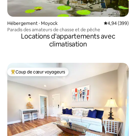
Hébergement ⋅ Moyock
Évaluation moy
4,94 (399)
Paradis des amateurs de chasse et de pêche
Locations d'appartements avec
climatisation
Coup de cœur voyageurs
Coups de cœur voyageurs les plus appréciés