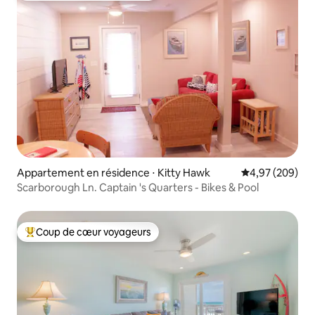
Appartement en résidence ⋅ Kitty Hawk
Évaluation moy
4,97 (209)
Scarborough Ln. Captain 's Quarters - Bikes & Pool
Coup de cœur voyageurs
Coups de cœur voyageurs les plus appréciés