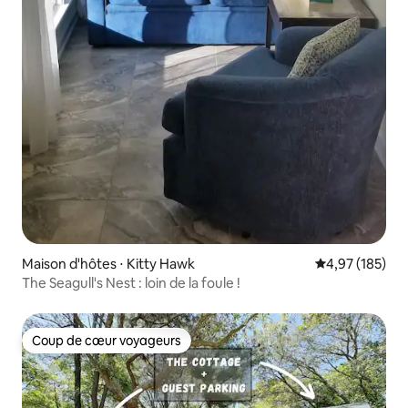
Maison d'hôtes ⋅ Kitty Hawk
Évaluation moy
4,97 (185)
The Seagull's Nest : loin de la foule !
Coup de cœur voyageurs
Coup de cœur voyageurs