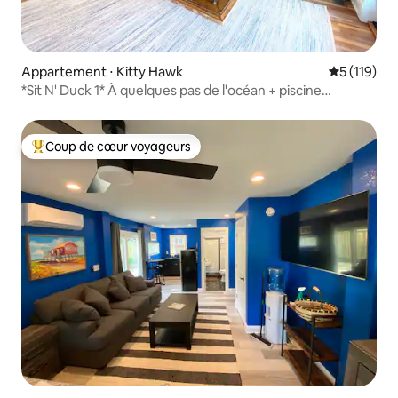
Appartement ⋅ Kitty Hawk
Évaluation 
5 (119)
*Sit N' Duck 1* À quelques pas de l'océan + piscine
communautaire !
Coup de cœur voyageurs
Coups de cœur voyageurs les plus appréciés