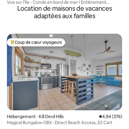
Vue sur l'île - Condo en bord de mer ! Entièrement
Location de maisons de vacances
rénové !
adaptées aux familles
Coup de cœur voyageurs
Coups de cœur voyageurs les plus appréciés
Hébergement ⋅ Kill Devil Hills
Évaluation moy
4,94 (376)
Magical Bungalow OBX -Direct Beach Access, EZ Cart