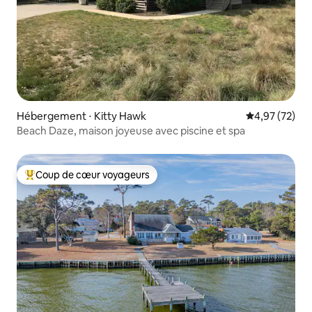
Hébergement ⋅ Kitty Hawk
Évaluation mo
4,97 (72)
Beach Daze, maison joyeuse avec piscine et spa
Coup de cœur voyageurs
Coups de cœur voyageurs les plus appréciés