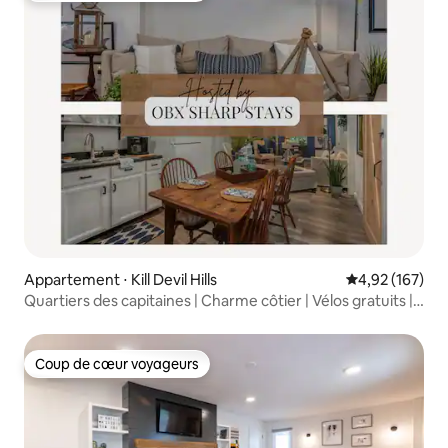
Appartement ⋅ Kill Devil Hills
Évaluation moy
4,92 (167)
Quartiers des capitaines | Charme côtier | Vélos gratuits |
MP6
Coup de cœur voyageurs
Coup de cœur voyageurs