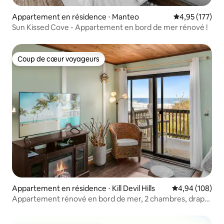
Appartement en résidence ⋅ Manteo
Évaluation moy
4,95 (177)
Sun Kissed Cove - Appartement en bord de mer rénové !
Coup de cœur voyageurs
Coup de cœur voyageurs
Appartement en résidence ⋅ Kill Devil Hills
Évaluation moy
4,94 (108)
Appartement rénové en bord de mer, 2 chambres, draps
inclus