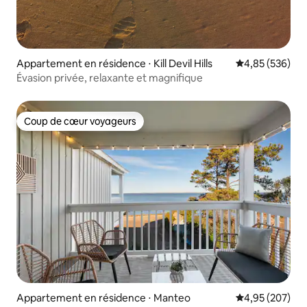
Appartement en résidence ⋅ Kill Devil Hills
Évaluation moy
4,85 (536)
Évasion privée, relaxante et magnifique
Coup de cœur voyageurs
Coup de cœur voyageurs
Appartement en résidence ⋅ Manteo
Évaluation moy
4,95 (207)