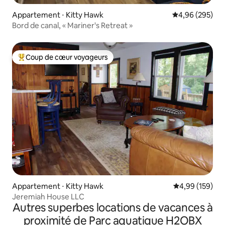
Appartement ⋅ Kitty Hawk
Évaluation moy
4,96 (295)
Bord de canal, « Mariner's Retreat »
Coup de cœur voyageurs
Coups de cœur voyageurs les plus appréciés
Appartement ⋅ Kitty Hawk
Évaluation moy
4,99 (159)
Jeremiah House LLC
Autres superbes locations de vacances à
proximité de Parc aquatique H2OBX