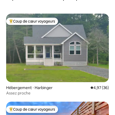
Coup de cœur voyageurs
Coups de cœur voyageurs les plus appréciés
Hébergement ⋅ Harbinger
Évaluation mo
4,97 (36)
Assez proche
Coup de cœur voyageurs
Coups de cœur voyageurs les plus appréciés