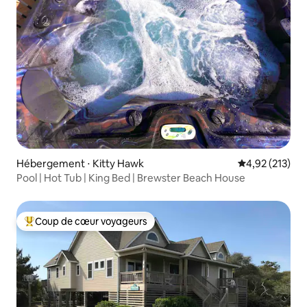
Hébergement ⋅ Kitty Hawk
Évaluation moy
4,92 (213)
Pool | Hot Tub | King Bed | Brewster Beach House
Coup de cœur voyageurs
Coups de cœur voyageurs les plus appréciés