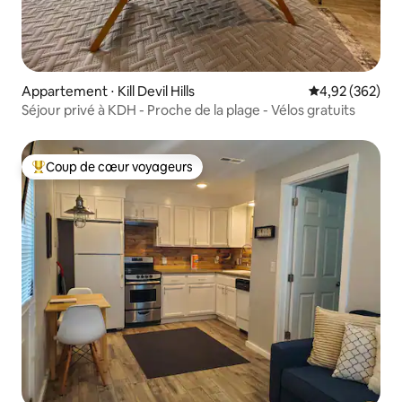
Appartement ⋅ Kill Devil Hills
Évaluation moy
4,92 (362)
Séjour privé à KDH - Proche de la plage - Vélos gratuits
Coup de cœur voyageurs
Coups de cœur voyageurs les plus appréciés