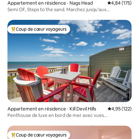
Appartement en résidence ⋅ Nags Head
Évaluation moy
4,84 (175)
Semi OF, Steps to the sand. Marchez jusqu'aux
restaurants !
Coup de cœur voyageurs
Coups de cœur voyageurs les plus appréciés
Appartement en résidence ⋅ Kill Devil Hills
Évaluation moy
4,95 (122)
Penthouse de luxe en bord de mer avec vues
imprenables !
Coup de cœur voyageurs
Coups de cœur voyageurs les plus appréciés