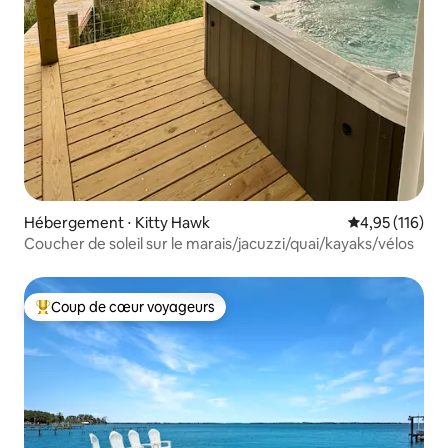
Hébergement ⋅ Kitty Hawk
Évaluation moy
4,95 (116)
Coucher de soleil sur le marais/jacuzzi/quai/kayaks/vélos
Coup de cœur voyageurs
Coups de cœur voyageurs les plus appréciés