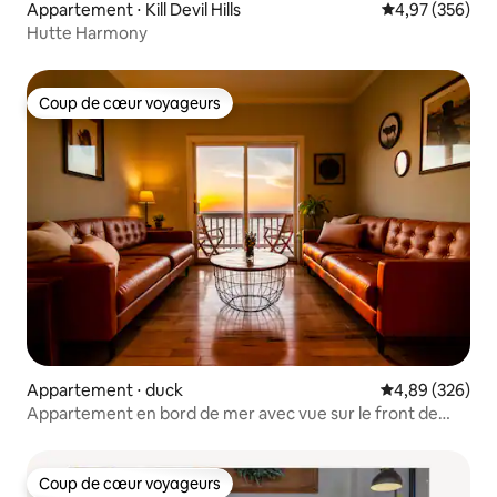
Appartement ⋅ Kill Devil Hills
Évaluation moy
4,97 (356)
Hutte Harmony
Coup de cœur voyageurs
Coup de cœur voyageurs
Appartement ⋅ duck
Évaluation moy
4,89 (326)
Appartement en bord de mer avec vue sur le front de
mer
Coup de cœur voyageurs
Coup de cœur voyageurs