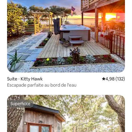
Suite ⋅ Kitty Hawk
Évaluation moy
4,98 (132)
Escapade parfaite au bord de l'eau
Superhôte
Superhôte