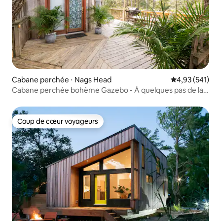
Cabane perchée ⋅ Nags Head
Évaluation moy
4,93 (541)
Cabane perchée bohème Gazebo - À quelques pas de la
plage
Coup de cœur voyageurs
Coup de cœur voyageurs