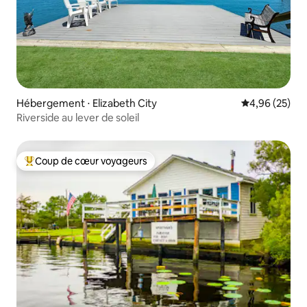
Hébergement ⋅ Elizabeth City
Évaluation mo
4,96 (25)
Riverside au lever de soleil
Coup de cœur voyageurs
Coups de cœur voyageurs les plus appréciés