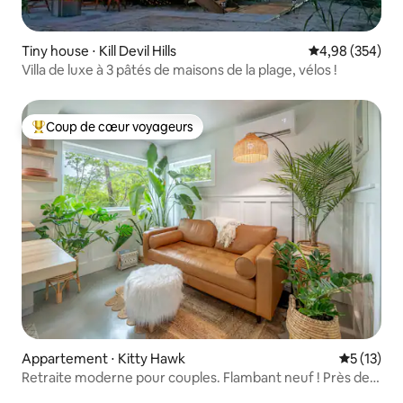
Tiny house ⋅ Kill Devil Hills
Évaluation moy
4,98 (354)
Villa de luxe à 3 pâtés de maisons de la plage, vélos !
Coup de cœur voyageurs
Coups de cœur voyageurs les plus appréciés
Appartement ⋅ Kitty Hawk
Évaluation
5 (13)
Retraite moderne pour couples. Flambant neuf ! Près de
la plage