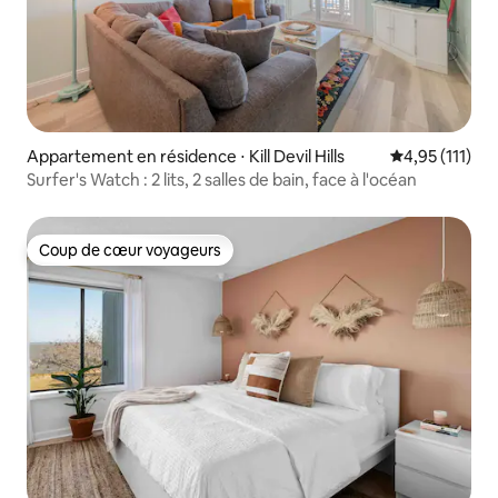
Appartement en résidence ⋅ Kill Devil Hills
Évaluation mo
4,95 (111)
Surfer's Watch : 2 lits, 2 salles de bain, face à l'océan
Coup de cœur voyageurs
Coup de cœur voyageurs