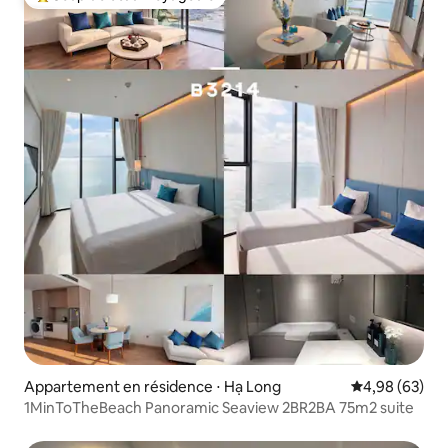
Coups de cœur voyageurs les plus appréciés
Appartement en résidence ⋅ Hạ Long
Évaluation mo
4,98 (63)
1MinToTheBeach Panoramic Seaview 2BR2BA 75m2 suite