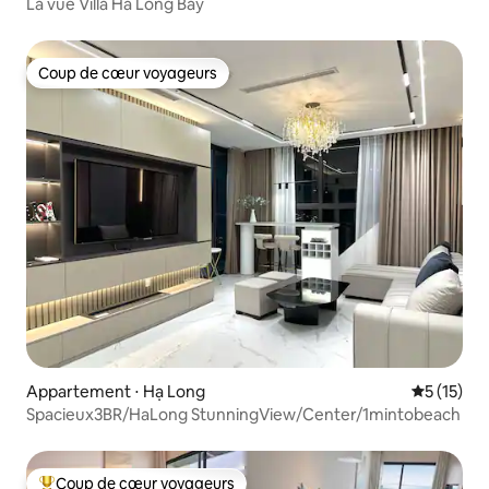
La vue Villa Ha Long Bay
Coup de cœur voyageurs
Coup de cœur voyageurs
Appartement ⋅ Hạ Long
Évaluation
5 (15)
Spacieux3BR/HaLong StunningView/Center/1mintobeach
Coup de cœur voyageurs