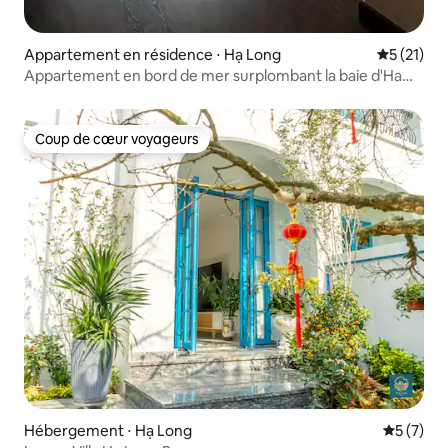
Appartement en résidence ⋅ Hạ Long
Évaluation
5 (21)
Appartement en bord de mer surplombant la baie d'Ha
Long
Coup de cœur voyageurs
Coup de cœur voyageurs
Hébergement ⋅ Hạ Long
Évaluatio
5 (7)