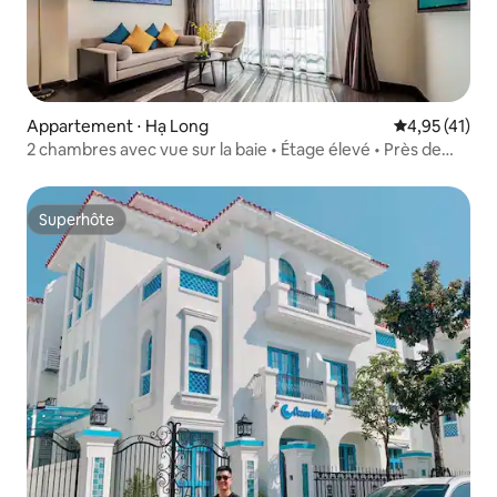
Appartement ⋅ Hạ Long
Évaluation mo
4,95 (41)
2 chambres avec vue sur la baie • Étage élevé • Près de
Vincom
Superhôte
Superhôte