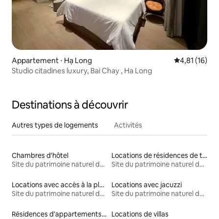
Appartement ⋅ Hạ Long
Évaluation mo
4,81 (16)
Studio citadines luxury, Bai Chay , Ha Long
Destinations à découvrir
Autres types de logements
Activités
Chambres d'hôtel
Locations de résidences de tourisme
Site du patrimoine naturel de la baie d'Halong
Site du patrimoine naturel de la baie d'Halong
Locations avec accès à la plage
Locations avec jacuzzi
Site du patrimoine naturel de la baie d'Halong
Site du patrimoine naturel de la baie d'Halong
Résidences d'appartements en location
Locations de villas