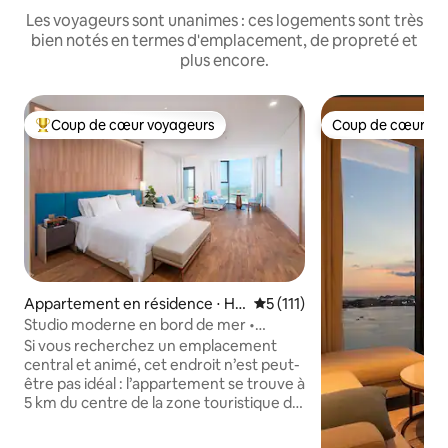
Les voyageurs sont unanimes : ces logements sont très
bien notés en termes d'emplacement, de propreté et
plus encore.
Coup de cœur voyageurs
Coup de cœur vo
Coups de cœur voyageurs les plus appréciés
Coup de cœur vo
Appartement en résidence ⋅ Hạ
Évaluation moyenne sur la b
5 (111)
Long
Studio moderne en bord de mer •
Baignoire • Entièrement équipé
Si vous recherchez un emplacement
central et animé, cet endroit n’est peut-
être pas idéal : l’appartement se trouve à
5 km du centre de la zone touristique de
Bãi Cháy et à 12 km du centre-ville de Hạ
Long, avec peu d’équipements à