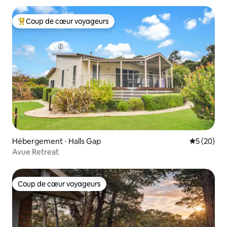
Coup de cœur voyageurs
Coups de cœur voyageurs les plus appréciés
Hébergement ⋅ Halls Gap
Évaluation
5 (20)
Avue Retreat
Coup de cœur voyageurs
Coup de cœur voyageurs