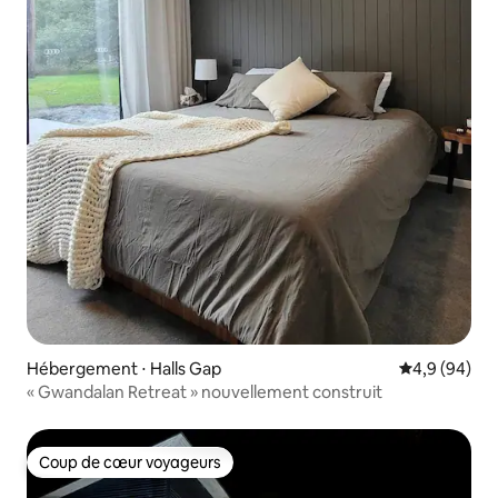
Hébergement ⋅ Halls Gap
Évaluation m
4,9 (94)
« Gwandalan Retreat » nouvellement construit
Coup de cœur voyageurs
Coup de cœur voyageurs