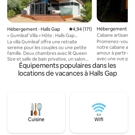
Hébergement ⋅ Ha
Hébergement ⋅ Halls Gap
Évaluation moyenne sur la base 
4,94 (171)
Cabane artisanale
« Gumleaf Villa » Hôte : Halls Gap
(Gariwerd)
Accommodation
Promenez-vous dan
La villa Gumleaf offre une retraite
notre cabane artis
sereine pour les couples ou une petite
amour à partir de 
famille. Deux chambres avec lit Queen
avec une vue pano
Size et salle de bain privative, un salon
Équipements populaires dans les
souffle sur notre 
central et une cuisine entièrement
les montagnes au-de
équipée constituent un point de départ
locations de vacances à Halls Gap
blottissez-vous p
idéal. Profitez de la vue sur la montagne
bois, détendez-vou
à travers les baies vitrées, détendez-
une terrasse en go
vous dans le salon avec une télévision
main avec baignoi
connectée et une cheminée à bois, et
extérieure. La dépendance offre une
dînez en plein air sur la terrasse semi-
vue sur les zones 
couverte. Les équipements modernes
Les promenades à
comprennent une connexion Wi-Fi, un
à 10 minutes à pi
lave-linge et un accès Netflix. Profitez
Cuisine
Wifi
café, la brasserie l
du confort, de l'intimité et de la vue
restaurants de Ha
imprenable dans cette retraite
connecter !
inoubliable des Grampians.