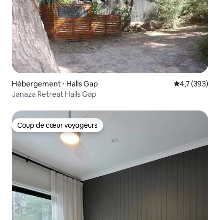
Hébergement ⋅ Halls Gap
Évaluation mo
4,7 (393)
Janaza Retreat Halls Gap
Coup de cœur voyageurs
Coup de cœur voyageurs