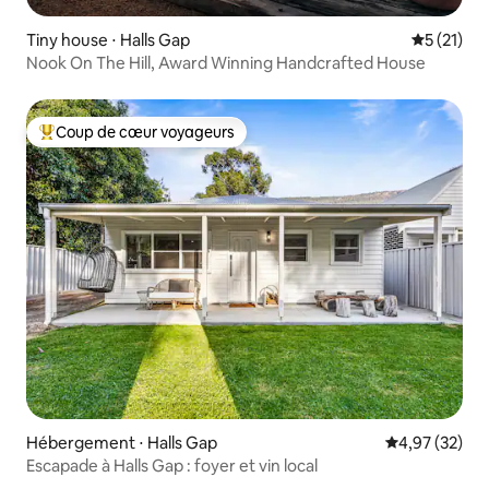
Tiny house ⋅ Halls Gap
Évaluation
5 (21)
Nook On The Hill, Award Winning Handcrafted House
Coup de cœur voyageurs
Coups de cœur voyageurs les plus appréciés
Hébergement ⋅ Halls Gap
Évaluation mo
4,97 (32)
Escapade à Halls Gap : foyer et vin local