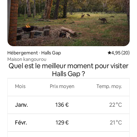
Hébergement ⋅ Halls Gap
Évaluation mo
4,95 (20)
Maison kangourou
Quel est le meilleur moment pour visiter
Halls Gap ?
Mois
Prix moyen
Temp. moy.
Janv.
136 €
22 °C
Févr.
129 €
21 °C