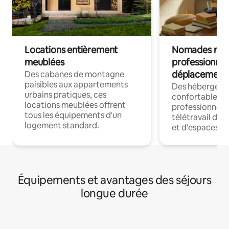
Locations entièrement
Nomades num
meublées
professionnel
déplacement
Des cabanes de montagne
paisibles aux appartements
Des hébergem
urbains pratiques, ces
confortables p
locations meublées offrent
professionnels
tous les équipements d'un
télétravail dis
logement standard.
et d'espaces de
Équipements et avantages des séjours
longue durée