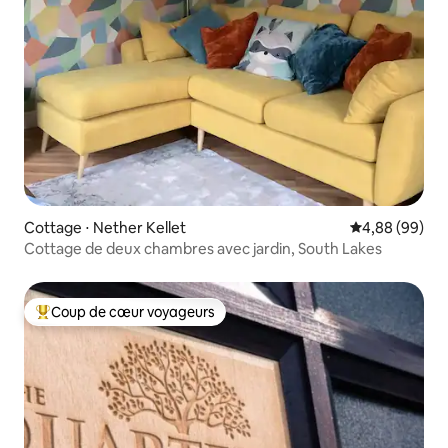
Cottage ⋅ Nether Kellet
Évaluation mo
4,88 (99)
Cottage de deux chambres avec jardin, South Lakes
Coup de cœur voyageurs
Coups de cœur voyageurs les plus appréciés