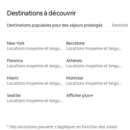
Destinations à découvrir
Destinations populaires pour des séjours prolongés
Destinati
New York
Barcelone
Locations moyenne et longue durée
Locations moyenne et longue durée
Florence
Athènes
Locations moyenne et longue durée
Locations moyenne et longue durée
Miami
Montréal
Locations moyenne et longue durée
Locations moyenne et longue durée
Seattle
Afficher plus
Locations moyenne et longue durée
* Des exclusions peuvent s'appliquer en fonction des zones