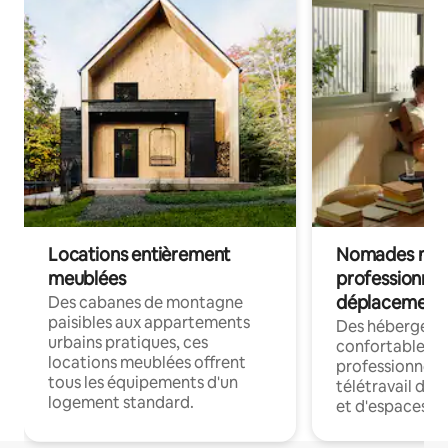
Locations entièrement
Nomades num
meublées
professionnel
déplacement
Des cabanes de montagne
paisibles aux appartements
Des hébergem
urbains pratiques, ces
confortables p
locations meublées offrent
professionnels
tous les équipements d'un
télétravail dis
logement standard.
et d'espaces de