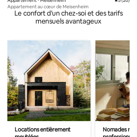
Appartement ⋅ Meisenheim
Évaluation
5 (20)
Appartement au cœur de Meisenheim
Le confort d'un chez-soi et des tarifs
mensuels avantageux
Locations entièrement
Nomades num
meublées
professionnel