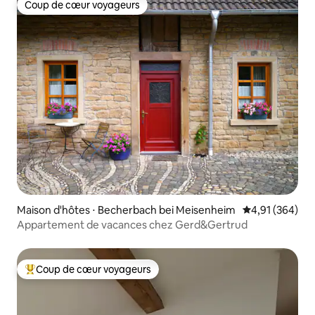
Coup de cœur voyageurs
Coup de cœur voyageurs
Maison d'hôtes ⋅ Becherbach bei Meisenheim
Évaluation moy
4,91 (364)
Appartement de vacances chez Gerd&Gertrud
Coup de cœur voyageurs
Coups de cœur voyageurs les plus appréciés