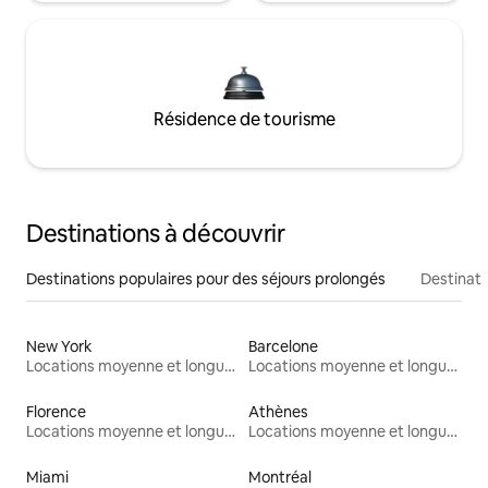
Résidence de tourisme
Destinations à découvrir
Destinations populaires pour des séjours prolongés
Destinati
New York
Barcelone
Locations moyenne et longue durée
Locations moyenne et longue durée
Florence
Athènes
Locations moyenne et longue durée
Locations moyenne et longue durée
Miami
Montréal