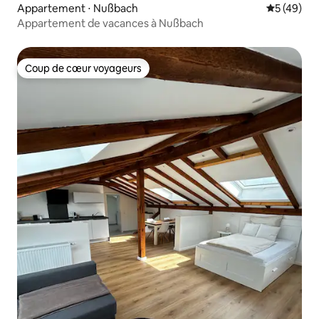
Appartement ⋅ Nußbach
Évaluation
5 (49)
Appartement de vacances à Nußbach
Coup de cœur voyageurs
Coup de cœur voyageurs