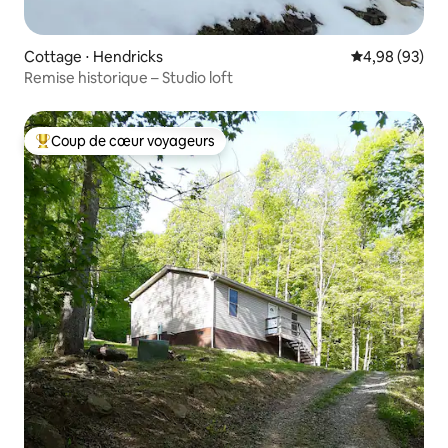
Cottage ⋅ Hendricks
Évaluation mo
4,98 (93)
Remise historique – Studio loft
Coup de cœur voyageurs
Coups de cœur voyageurs les plus appréciés