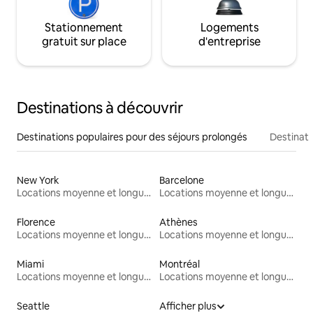
Stationnement
Logements
gratuit sur place
d'entreprise
Destinations à découvrir
Destinations populaires pour des séjours prolongés
Destinati
New York
Barcelone
Locations moyenne et longue durée
Locations moyenne et longue durée
Florence
Athènes
Locations moyenne et longue durée
Locations moyenne et longue durée
Miami
Montréal
Locations moyenne et longue durée
Locations moyenne et longue durée
Seattle
Afficher plus