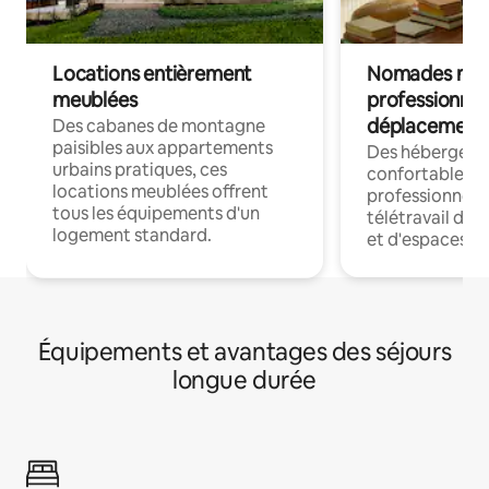
Locations entièrement
Nomades num
meublées
professionnel
déplacement
Des cabanes de montagne
paisibles aux appartements
Des hébergem
urbains pratiques, ces
confortables p
locations meublées offrent
professionnels
tous les équipements d'un
télétravail dis
logement standard.
et d'espaces de
Équipements et avantages des séjours
longue durée